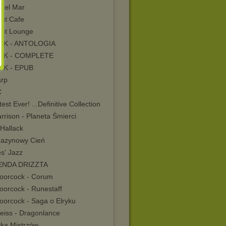
 del Mar
out Cafe
out Lounge
OK - ANTOLOGIA
OK - COMPLETE
K - EPUB
arp
C
est Ever! ...Definitive Collection
rrison - Planeta Śmierci
Hallack
azynowy Cień
s' Jazz
ENDA DRIZZTA
oorcock - Corum
oorcock - Runestaff
oorcock - Saga o Elryku
eiss - Dragonlance
ka Mistrzów