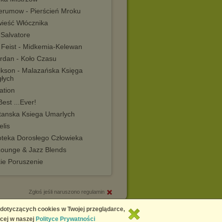
ierumow - Pierścień Mroku
ieść Włócznika
 Salvatore
. Feist - Midkemia-Kelewan
ordan - Koło Czasu
rikson - Malazańska Księga
głych
ation
est ...Ever!
tanska Ksiega Umarlych
elis
oteka Dorosłego Człowieka
Lounge & Jazz Blends
kie Poruszenie
Zgłoś jeśli naruszono regulamin
Copyright © 2026
Chomikuj.pl
 dotyczących cookies w Twojej przeglądarce,
cej w naszej
Polityce Prywatności