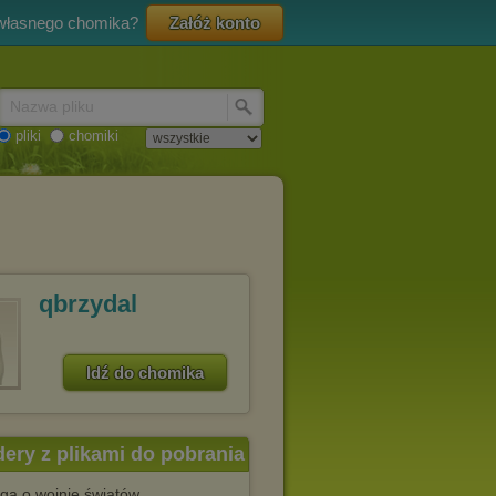
 własnego chomika?
Załóż konto
Nazwa pliku
pliki
chomiki
qbrzydal
Idź do chomika
dery z plikami do pobrania
aga o wojnie światów