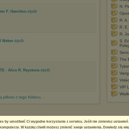
N. P
.epub
er F. Hamilton
Opow
R. A.
R. E
R. J
.epub
d Weber
S. E
Pole
Sens
The B
Tybe
.epub
E - Alice R. Reystone
Vang
Vide
VIP 
Wiel
j plików z tego folderu...
es by umożliwić Ci wygodne korzystanie z serwisu. Jeśli nie zmienisz ustawień
 Platform
omputerze. W każdej chwili możesz zmienić swoje ustawienia. Dowiedz się wię
right infringement