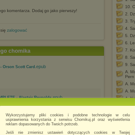
10. 
go komentarza. Dodaj go jako pierwszy!
2. Dz
3. Tr
4. S
 się
zalogować
5. D
6. L
7. Ko
tego chomika
8. S
9. S
.epub
- Orson Scott Card
A. M
Pern
A. Mc
A. Mc
.epub
MPLETE - Alastair Reynolds
A. No
A. Ri
A. Sz
Wykorzystujemy pliki cookies i podobne technologie w celu
Wilm
usprawnienia korzystania z serwisu Chomikuj.pl oraz wyświetlenia
reklam dopasowanych do Twoich potrzeb.
Blue
.epub
e Resnick
C. Ba
Jeśli nie zmienisz ustawień dotyczących cookies w Twojej