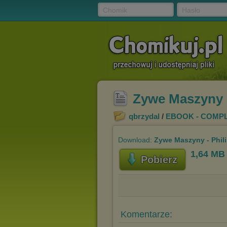
Chomik
Hasło
Zywe Maszyny -
qbrzydal
/
EBOOK - COMP
Download:
Zywe Maszyny - Phil
1,64 MB
Pobierz
Komentarze: