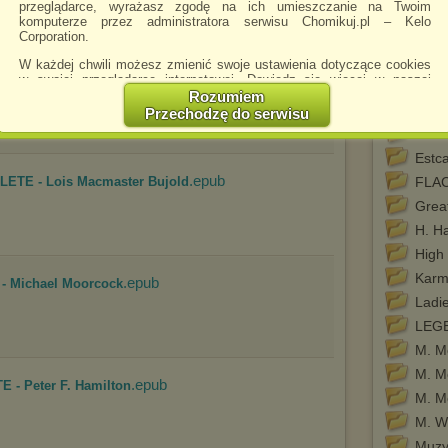
przeglądarce, wyrażasz zgodę na ich umieszczanie na Twoim
Cafe
komputerze przez administratora serwisu Chomikuj.pl – Kelo
Corporation.
Chill
Chill
W każdej chwili możesz zmienić swoje ustawienia dotyczące cookies
.epub
 Jack Chalker
w swojej przeglądarce internetowej. Dowiedz się więcej w naszej
EBO
Polityce Prywatności -
http://chomikuj.pl/PolitykaPrywatnosci.aspx
.
Rozumiem
EBO
Przechodzę do serwisu
Jednocześnie informujemy że zmiana ustawień przeglądarki może
EBOO
spowodować ograniczenie korzystania ze strony Chomikuj.pl.
Estc
W przypadku braku twojej zgody na akceptację cookies niestety
.epub
prosimy o opuszczenie serwisu chomikuj.pl.
LETE - Lois Macmaster Bujold
FLA
Great
Wykorzystanie plików cookies
przez
Zaufanych Partnerów
(dostosowanie reklam do Twoich potrzeb, analiza skuteczności działań
H. Ha
marketingowych).
High 
Wyrażenie sprzeciwu spowoduje, że wyświetlana Ci reklama nie
Karm
będzie dopasowana do Twoich preferencji, a będzie to reklama
.epub
- Michael Moorcock
wyświetlona przypadkowo.
Ladie
Istnieje możliwość zmiany ustawień przeglądarki internetowej w
LEG
sposób uniemożliwiający przechowywanie plików cookies na
M. M
urządzeniu końcowym. Można również usunąć pliki cookies,
dokonując odpowiednich zmian w ustawieniach przeglądarki
M. M
.epub
internetowej.
 - Peter F. Hamilton
M. M
Pełną informację na ten temat znajdziesz pod adresem
M. W
http://chomikuj.pl/PolitykaPrywatnosci.aspx
.
Muzy