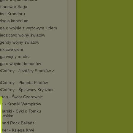
Chaoswar Saga
ieci Krondoru
ylogia imperium
aga o wojnie z wężowym ludem
ziedzictwo wojny światów
egendy wojny światów
nklawe cieni
aga wojny mroku
aga o wojnie demonów
cCaffrey - Jeźdźcy Smoków z
Caffrey - Planeta Piratów
Caffrey - Śpiewacy Kryształu
rton - Świat Czarownic
ce - Kroniki Wampirów
klarski - Cykl o Tomku
owskim
s and Rock Ballads
rker - Księga Krwi