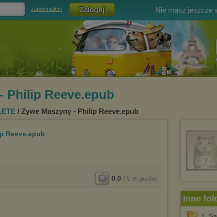
Nie masz jeszcze
zapomniałem
 Philip Reeve.epub
LETE
/ Zywe Maszyny - Philip Reeve.epub
ip Reeve.epub
0.0
/
5
(
0
głosów)
Inne fol
1. S