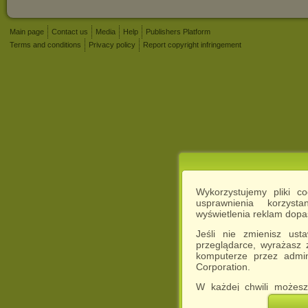
Main page
Contact us
Media
Help
Publishers Platform
Terms and conditions
Privacy policy
Report copyright infringement
Wykorzystujemy pliki c
usprawnienia korzyst
wyświetlenia reklam dop
Jeśli nie zmienisz ust
przeglądarce, wyrażasz
komputerze przez admin
Corporation.
W każdej chwili możesz
cookies w swojej przeglą