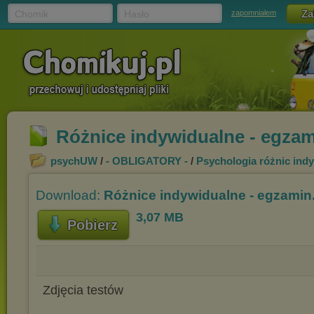
Chomik
Hasło
zapomniałem
Różnice indywidualne - egzam
psychUW
/
- OBLIGATORY -
/
Psychologia różnic ind
Download:
Różnice indywidualne - egzamin.
3,07 MB
Pobierz
Zdjęcia testów