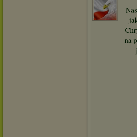
Nas
ja
Chry
na p