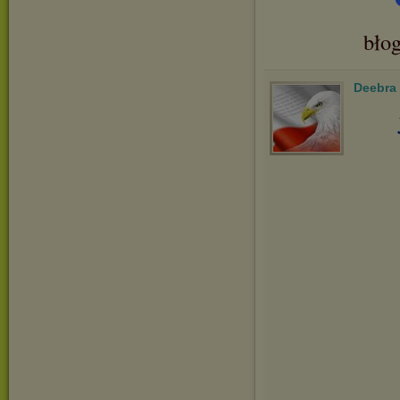
bło
Deebra