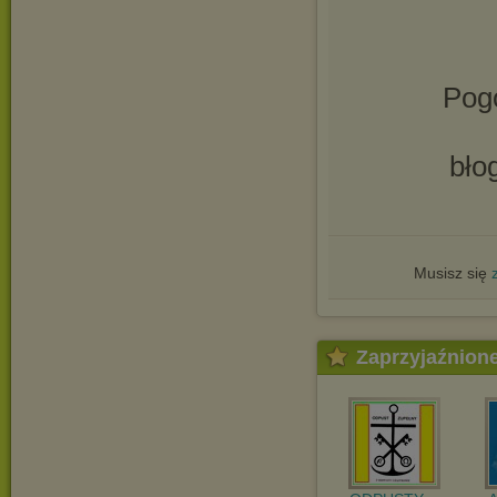
Pogo
bło
Musisz się
Zaprzyjaźnion