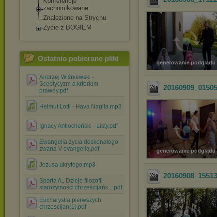
Konferencje
zachomikowane
Znalezione na Strychu
Życie z BOGIEM
Ostatnio pobierane pliki
generowanie podglądu
Andrzej Wiśniewski -
Sceptycyzm a krterium
20160909_0150
prawdy.pdf
Helmut Lotti - Hava Nagila.mp3
Ignacy Antiocheński - Listy.pdf
Ewangelia życia doskonałego
zwana V evangelią.pdf
generowanie podglądu
Jezusa ukrytego.mp3
20160908_1551
Sparta A., Dzieje filozofii
starożytności chrześcijańs....pdf
Eucharystia pierwszych
chrzescijan(1).pdf