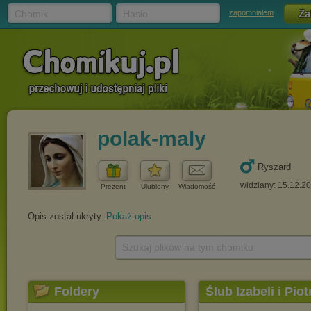
Chomik
Hasło
zapomniałem
polak-maly
Ryszard
widziany: 15.12.2
Prezent
Ulubiony
Wiadomość
Opis został ukryty.
Pokaż opis
Szukaj plików na tym chomiku
Foldery
Ślub Izabeli i Pi