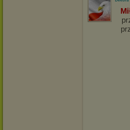
Mi
pr
pr