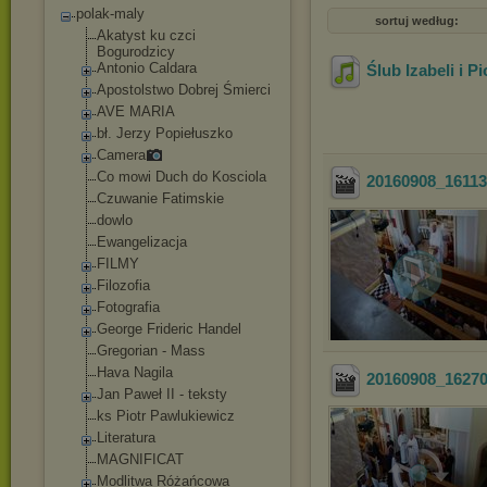
polak-maly
sortuj według:
Akatyst ku czci
Bogurodzicy
Antonio Caldara
Ślub Izabeli i 
Apostolstwo Dobrej Śmierci
AVE MARIA
bł. Jerzy Popiełuszko
Camera
Co mowi Duch do Kosciola
20160908_1611
Czuwanie Fatimskie
dowlo
Ewangelizacja
FILMY
Filozofia
Fotografia
George Frideric Handel
Gregorian - Mass
Hava Nagila
20160908_1627
Jan Paweł II - teksty
ks Piotr Pawlukiewicz
Literatura
MAGNIFICAT
Modlitwa Różańcowa