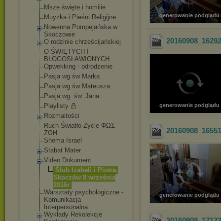
Msze święte i homilie
generowanie podglądu
Muyzka i Pieśni Religijne
Nowenna Pompejańska w
Skoczowie
20160908_1629
O rodzinie chrześcijańskiej
O ŚWIĘTYCH I
BŁOGOSŁAWIONYCH
Opwekking - odrodzenie
Pasja wg św Marka
Pasja wg św Mateusza
Pasja wg. św. Jana
Playlisty
generowanie podglądu
Rozmaitości
Ruch Światło-Życie ΦΩΣ
20160908_1655
ΖΩΗ
Shema Israel
Stabat Mater
Video Dokument
Ślub Izabeli i Piotra.
Skoczów 8 września
2016r
Warsztaty psychologiczne -
generowanie podglądu
Komunikacja
Interpersonalna
Wykłady Rekolekcje
20160908_1712