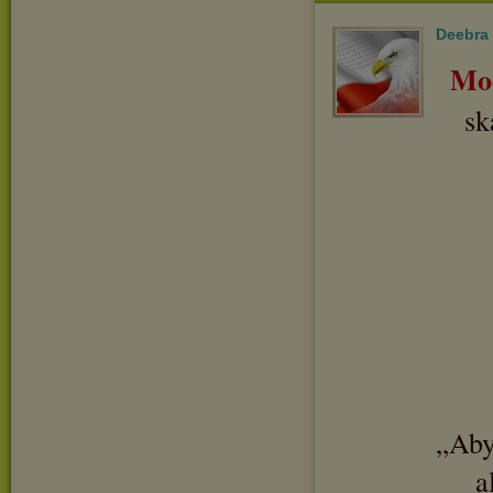
Deebra
Mo
sk
„Aby
a