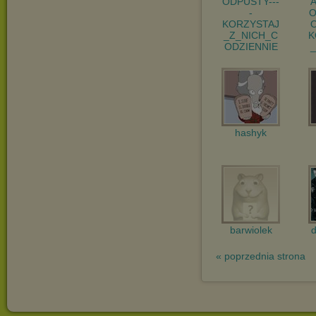
ODPUSTY---
-
O
KORZYSTAJ
_Z_NICH_C
K
ODZIENNIE
hashyk
barwiolek
« poprzednia strona