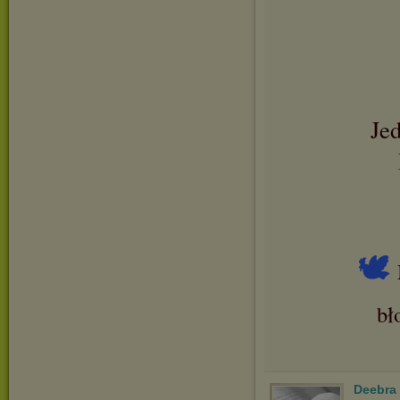
Je
🕊
bł
Deebra