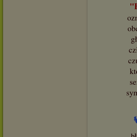
"
oz
ob
g
cz
cz
kt
se
sy
b