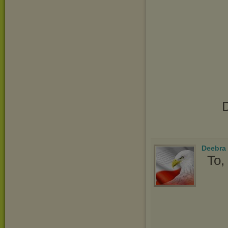
D
Deebra
To,