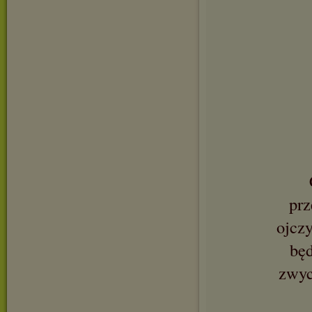
prz
ojczy
będ
zwyc