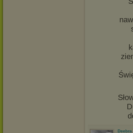
S
naw
k
zie
Świ
Sło
D
d
Deebra