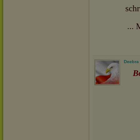
schr
...
Deebra
B