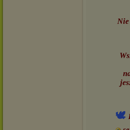
Nie
Wsz
na
jes
🕊
se