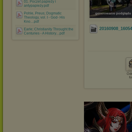
01. Poczet papieży i
antypapieży.pdf
Pohle, Preus; Dogmatic
generowanie podglądu
Theology, vol. I - God- His
Kno....pdf
20160908_1605
Earle; Christianity Throught the
Centuries - A History....pdf
Odt
fo