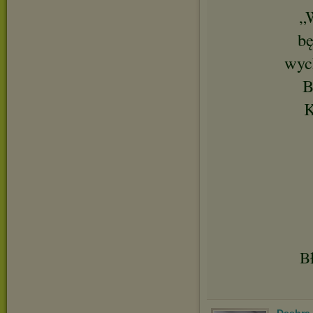
„
bę
wych
B
K
Bł
Deebra