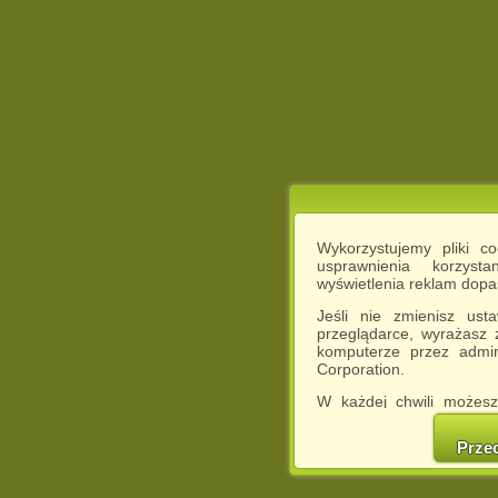
Wykorzystujemy pliki c
usprawnienia korzyst
wyświetlenia reklam dop
Jeśli nie zmienisz ust
przeglądarce, wyrażasz
komputerze przez admin
Corporation.
W każdej chwili możesz
cookies w swojej przeglą
w naszej Pol
Prze
http://chomikuj.pl/Polity
Jednocześnie informuje