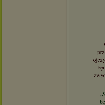
prz
ojczy
będ
zwyc
„
bę