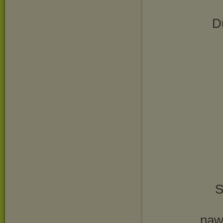
D
S
naw