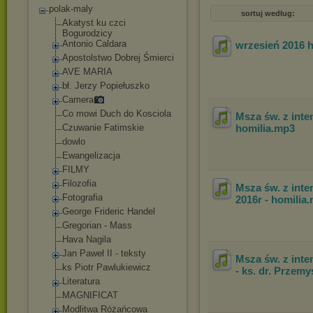
polak-maly
sortuj według:
Akatyst ku czci
Bogurodzicy
Antonio Caldara
wrzesień 2016 h
Apostolstwo Dobrej Śmierci
AVE MARIA
bł. Jerzy Popiełuszko
Camera
Co mowi Duch do Kosciola
Msza św. z inte
Czuwanie Fatimskie
homilia
.mp3
dowlo
Ewangelizacja
FILMY
Filozofia
Msza św. z inte
Fotografia
2016r - homilia
George Frideric Handel
Gregorian - Mass
Hava Nagila
Jan Paweł II - teksty
Msza św. z inte
ks Piotr Pawlukiewicz
- ks. dr. Przem
Literatura
MAGNIFICAT
Modlitwa Różańcowa