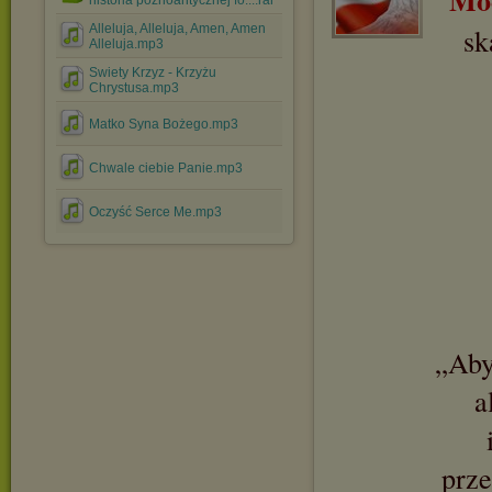
Mo
historia późnoantycznej fo....rar
Alleluja, Alleluja, Amen, Amen
sk
Alleluja.mp3
Swiety Krzyz - Krzyżu
Chrystusa.mp3
Matko Syna Bożego.mp3
Chwale ciebie Panie.mp3
Oczyść Serce Me.mp3
„Aby
a
prze