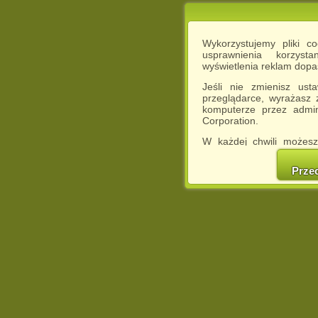
Wykorzystujemy pliki c
usprawnienia korzyst
wyświetlenia reklam dop
Jeśli nie zmienisz ust
przeglądarce, wyrażasz
komputerze przez admin
Corporation.
W każdej chwili możesz
cookies w swojej przeglą
w naszej Pol
Prze
http://chomikuj.pl/Polity
Jednocześnie informuje
może spowodować ogr
Chomikuj.pl.
W przypadku braku twojej
prosimy o opuszczenie se
Wykorzystanie plików c
(dostosowanie reklam do
działań marketingowych).
Wyrażenie sprzeciwu spo