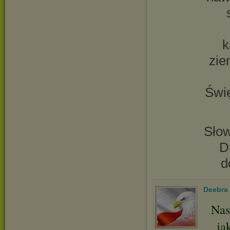
k
zie
Świ
Sło
D
d
Deebra
Nas
ja