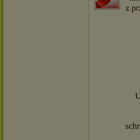
z pr
U
schr