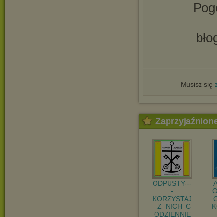
Pogo
bło
Musisz się
Zaprzyjaźnion
ODPUSTY---
-
O
KORZYSTAJ
_Z_NICH_C
K
ODZIENNIE