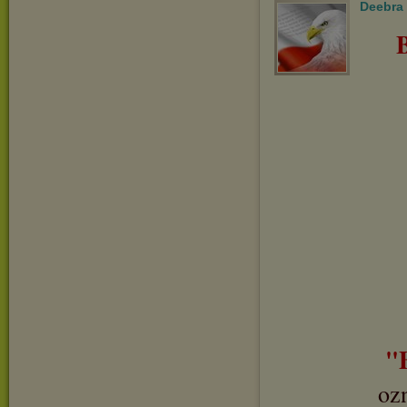
Deebra
"
oz