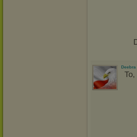
D
Deebra
To,