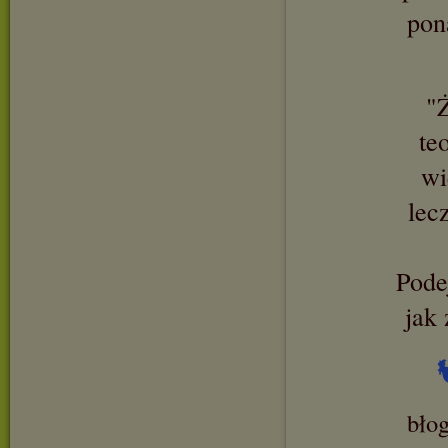
pon
"Ż
te
wi
lec
Podej
jak 
bło