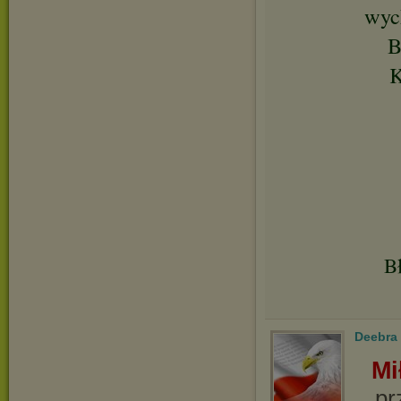
wych
B
K
Bł
Deebra
Mi
pr