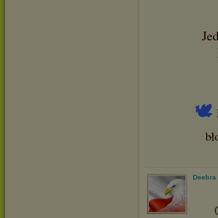
Je
🕊
bł
Deebra