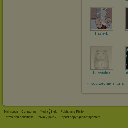
hashyk
barwiolek
« poprzednia strona
Main page
Contact us
Media
Help
Publishers Platform
Terms and conditions
Privacy policy
Report copyright infringement