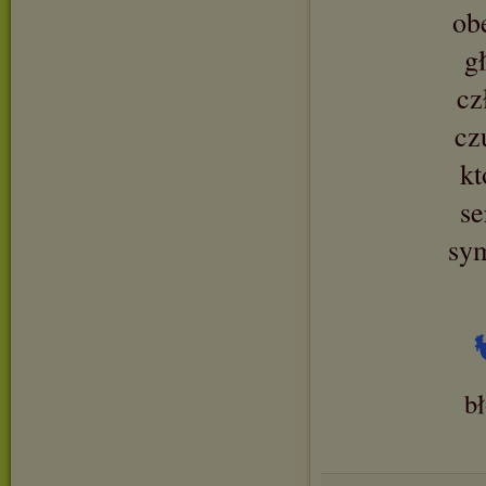
ob
g
cz
cz
kt
se
sy
b