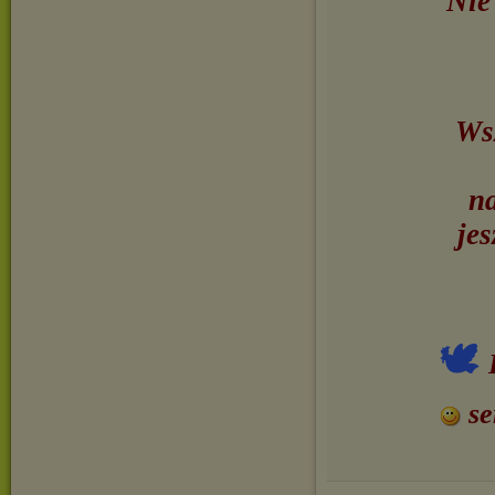
Nie
Wsz
na
jes
🕊
se