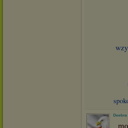
wzy
spok
Deebra
mo