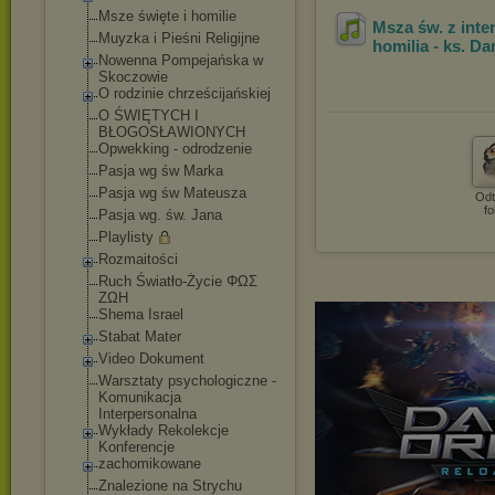
Msze święte i homilie
Msza św. z inte
Muyzka i Pieśni Religijne
homilia - ks. D
Nowenna Pompejańska w
Skoczowie
O rodzinie chrześcijańskiej
O ŚWIĘTYCH I
BŁOGOSŁAWIONYCH
Opwekking - odrodzenie
Pasja wg św Marka
Pasja wg św Mateusza
Odt
fo
Pasja wg. św. Jana
Playlisty
Rozmaitości
Ruch Światło-Życie ΦΩΣ
ΖΩΗ
Shema Israel
Stabat Mater
Video Dokument
Warsztaty psychologiczne -
Komunikacja
Interpersonalna
Wykłady Rekolekcje
Konferencje
zachomikowane
Znalezione na Strychu