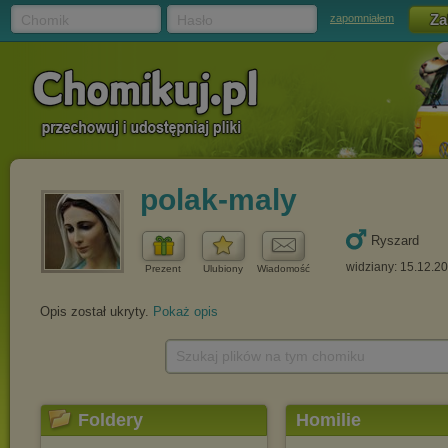
Chomik
Hasło
zapomniałem
polak-maly
Ryszard
widziany: 15.12.2
Prezent
Ulubiony
Wiadomość
Opis został ukryty.
Pokaż opis
Szukaj plików na tym chomiku
Foldery
Homilie