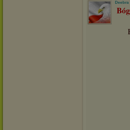
Deebra
Bóg