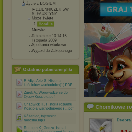
Życie z BOGIEM
►DZIENNICZEK ŚW.
S. FAUSTYNY
Msze święte
Homilie
Muzyka
Rekolekcje 13-14-15
listopada 2009
Spotkania wtorkowe
Wyjazd do Zakopanego
Ostatnio pobierane pliki
R-Atiya Aziz S.-Historia
kościołów wschodnich(1).PDF
Żurek A., Wprowadzenie do
Ojców Kościoła.pdf
Chadwick H., Historia rozłamu
Chomikowe r
Kościoła wschodnioego i ....pdf
Różaniec, tajemnica
Deebra
radosna.mp3
Rudolph K., Gnoza. Istota i