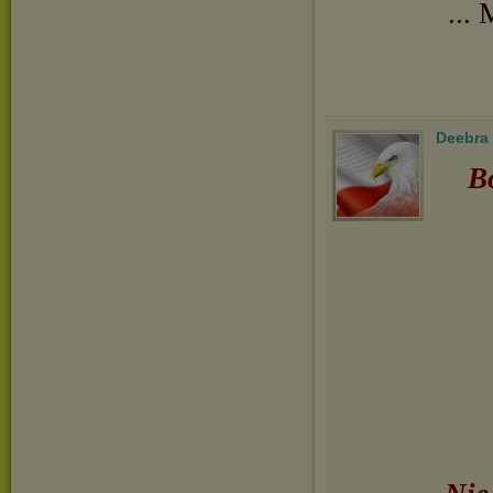
...
Deebra
B