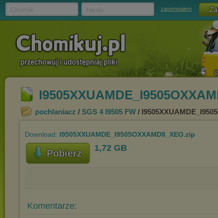
Chomik
Hasło
zapomniałem
I9505XXUAMDE_I9505OXXAM
pochlaniacz
/
SGS 4 I9505 FW
/ I9505XXUAMDE_I950
Download:
I9505XXUAMDE_I9505OXXAMD8_XEO.zip
1,72 GB
Pobierz
Komentarze: