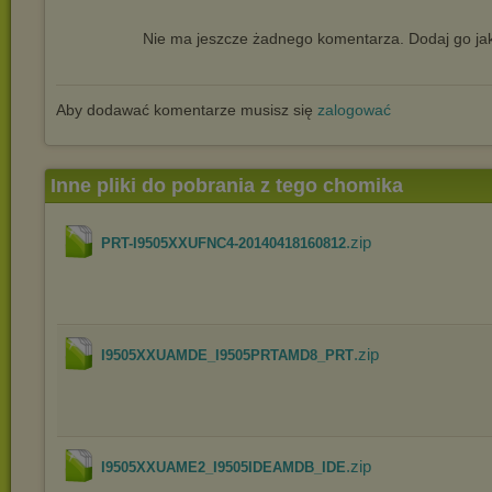
Nie ma jeszcze żadnego komentarza. Dodaj go jak
Aby dodawać komentarze musisz się
zalogować
Inne pliki do pobrania z tego chomika
.zip
PRT-I9505XXUFNC4-20140418160812
.zip
I9505XXUAMDE_I9505PRTAMD8_PRT
.zip
I9505XXUAME2_I9505IDEAMDB_IDE