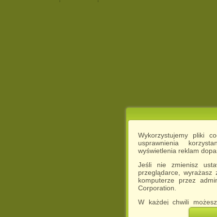
Wykorzystujemy pliki c
usprawnienia korzyst
wyświetlenia reklam dop
Jeśli nie zmienisz ust
przeglądarce, wyrażasz
komputerze przez admin
Corporation.
W każdej chwili możesz
cookies w swojej przeglą