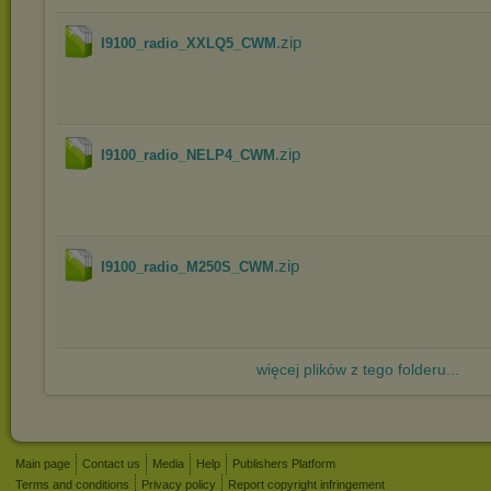
.zip
I9100_radio_XXLQ5_CWM
.zip
I9100_radio_NELP4_CWM
.zip
I9100_radio_M250S_CWM
więcej plików z tego folderu...
Main page
Contact us
Media
Help
Publishers Platform
Terms and conditions
Privacy policy
Report copyright infringement