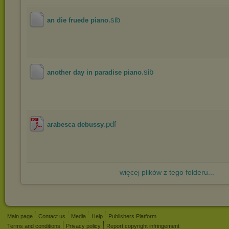
.sib
an die fruede piano
.sib
another day in paradise piano
.pdf
arabesca debussy
więcej plików z tego folderu...
Main page
Contact us
Media
Help
Publishers Platform
Terms and conditions
Privacy policy
Report copyright infringement