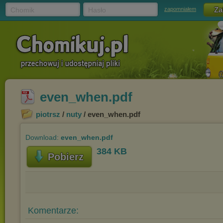
Chomik
Hasło
zapomniałem
even_when.pdf
piotrsz
/
nuty
/ even_when.pdf
Download:
even_when.pdf
384 KB
Pobierz
Komentarze: