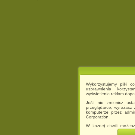
Wykorzystujemy pliki c
usprawnienia korzyst
wyświetlenia reklam dop
Jeśli nie zmienisz ust
przeglądarce, wyrażasz
komputerze przez admin
Corporation.
W każdej chwili możesz
cookies w swojej przeglą