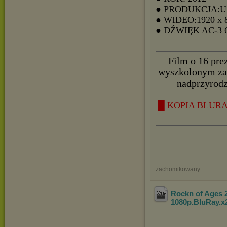
● PRODUKCJA:
● WIDEO:1920 x 
● DŹWIĘK AC-3
Film o 16 pre
wyszkolonym zab
nadprzyrodz
█ KOPIA BLURAY
zachomikowany
Rockn of Ages
1080p.BluRay.
x