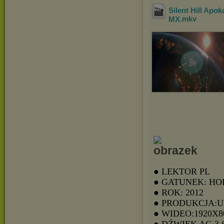
Silent Hill Apo
MX
.mkv
● LEKTOR PL
● GATUNEK: H
● ROK: 2012
● PRODUKCJA:
● WIDEO:1920X8