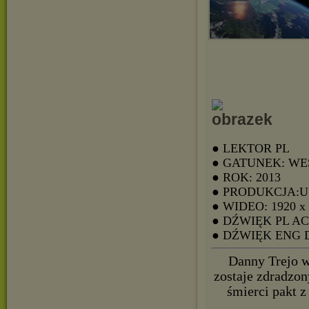
● LEKTOR PL
● GATUNEK: W
● ROK: 2013
● PRODUKCJA:
● WIDEO: 1920 x
● DŹWIĘK PL A
● DŹWIĘK ENG 
Danny Trejo w
zostaje zdradzon
śmierci pakt 