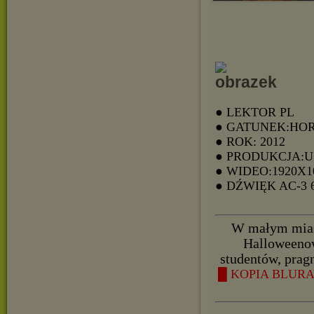
● LEKTOR PL
● GATUNEK:HO
● ROK: 2012
● PRODUKCJA:
● WIDEO:1920X1
● DŹWIĘK AC-3
W małym miast
Halloweenow
studentów, pragn
█ KOPIA BLURAY