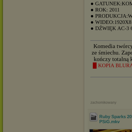
● GATUNEK:KO
● ROK: 2011
● PRODUKCJA:
● WIDEO:1920X8
● DŹWIĘK AC-3
Komedia twórcy 
ze śmiechu. Zapo
kończy totalną k
█ KOPIA BLURA
zachomikowany
Ruby Sparks 20
PSiG
.mkv