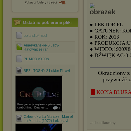
Pokazuj foldery i treści
Ostatnio pobierane pliki
● LEKTOR PL
● GATUNEK: K
poland.e4mod
● ROK: 2013
● PRODUKCJA:
Amerykanskie-Sluzby-
● WIDEO:1920X8
Ratownicze.rar
● DŹWIĘK AC-3
PL MOD v0.99b
BEZLITOSNY 2 Lektor PL.avi
Okradziony z
przywieźć 
█ KOPIA BLURAY
Kontynuacja wątków z pierwszej
części filmu. Detekty ...
1
Człowiek z La Manczy - Man of
La Mancha(1972).Lektor.avi
zachomikowany