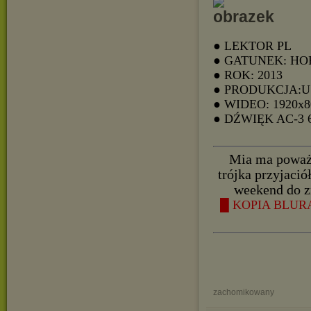
● LEKTOR PL
● GATUNEK: H
● ROK: 2013
● PRODUKCJA:
● WIDEO: 1920x8
● DŹWIĘK AC-3
Mia ma poważn
trójka przyjació
weekend do z
█ KOPIA BLURA
zachomikowany