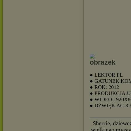
● LEKTOR PL
● GATUNEK:KO
● ROK: 2012
● PRODUKCJA:
● WIDEO:1920X8
● DŹWIĘK AC-3
Sherrie, dziewc
wielkiego miasta