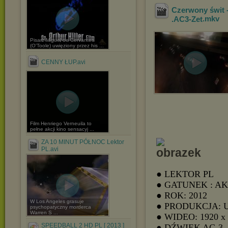
Czerwony świt 
.AC3-Zet
.mkv
Pisarz Miguel de Cervantes
(O'Toole) uwięziony przez his ...
CENNY ŁUP.avi
Film Henriego Verneuila to
pełne akcji kino sensacyj ...
ZA 10 MINUT PÓŁNOC Lektor
PL.avi
● LEKTOR PL
● GATUNEK : A
● ROK: 2012
W Los Angeles grasuje
● PRODUKCJA: 
psychopatyczny morderca
Warren S ...
● WIDEO: 1920 x
SPEEDBALL 2 HD PL [ 2013 ]
● DŹWIĘK AC-3