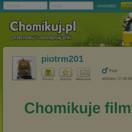
Chomik
Hasło
zapomniałem
piotrm201
PIotr
widziany: 27.09.2
Prezent
Ulubiony
Wiadomość