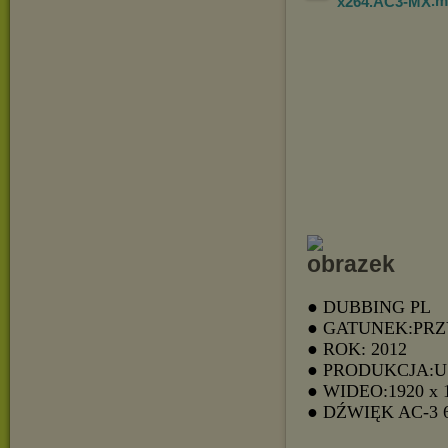
x264.AC3-MX
.
● DUBBING PL
● GATUNEK:PR
● ROK: 2012
● PRODUKCJA:
● WIDEO:1920 x 
● DŹWIĘK AC-3