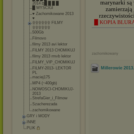
marynarki są 
2014 ◘█ █ █ █
█ WYŚCIGI
zamierzają 
♥ Zachomikowane 2013
rzeczywistośc
♥
█ KOPIA BLURAY
۩۩۩۩۩۩ FILMY
۩۩۩۩۩۩
500Gb
Filmovo
filmy 2013 avi lektor
FILMY 2013 CHOMIKUJ
zachomikowany
filmy 2013 rmvb lektor
FILMY_VIP_CHOM
IKUJ
Millerowie 201
FILMY-2013- LEKTOR
PL
maciej175
MP4 (~400gb)
NOWOSCI-CHOMIK
UJ-
2013
StrefaGier_i_F
ilmow
Szacherezada
zachomikowane
GRY i MODY
INNE
PLIK