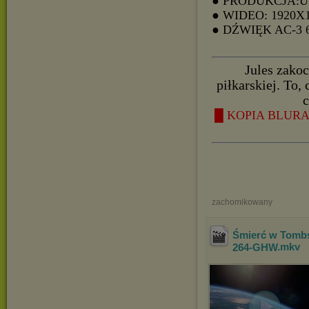
● PRODUKCJA:
● WIDEO: 1920X
● DŹWIĘK AC-3
Jules zakoc
piłkarskiej. To
c
█ KOPIA BLURAY
zachomikowany
Śmierć w Tombs
264-GHW
.mkv