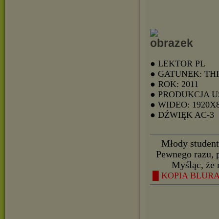
● LEKTOR PL
● GATUNEK: THR
● ROK: 2011
● PRODUKCJA U
● WIDEO: 1920X
● DŹWIĘK AC-3
Młody student 
Pewnego razu, 
Myśląc, że m
█ KOPIA BLURAY