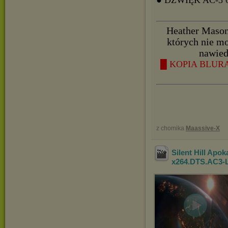
● DŹWIĘK AC-3
Heather Mason 
których nie m
nawied
█ KOPIA BLURAY
z chomika
Maassive-X
Silent Hill Apo
x264.DTS.AC3-