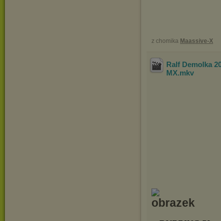
z chomika
Maassive-X
Ralf Demolka 2
MX
.mkv