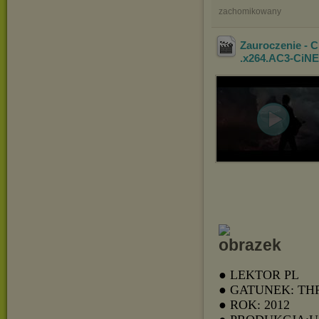
zachomikowany
Zauroczenie - 
.x264.AC3-CiN
● LEKTOR PL
● GATUNEK: TH
● ROK: 2012