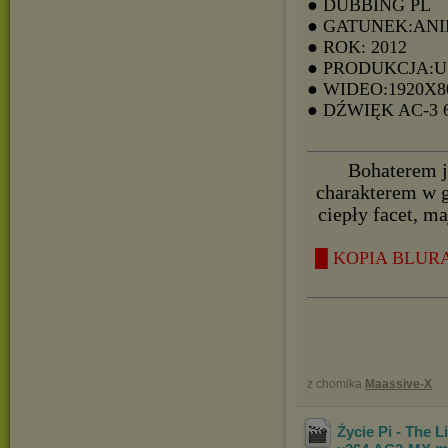
● DUBBING PL
● GATUNEK:AN
● ROK: 2012
● PRODUKCJA:
● WIDEO:1920X8
● DŹWIĘK AC-3
Bohaterem j
charakterem w g
ciepły facet, m
█ KOPIA BLURA
z chomika
Maassive-X
Życie Pi - The 