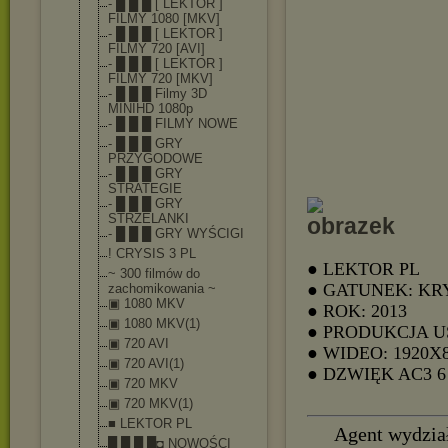
- █ █ █ [ LEKTOR ]
FILMY 1080 [MKV]
- █ █ █ [ LEKTOR ]
FILMY 720 [AVI]
- █ █ █ [ LEKTOR ]
FILMY 720 [MKV]
- █ █ █ Filmy 3D
MINIHD 1080p
- █ █ █ FILMY NOWE
- █ █ █ GRY
PRZYGODOWE
- █ █ █ GRY
STRATEGIE
- █ █ █ GRY
STRZELANKI
- █ █ █ GRY WYŚCIGI
! CRYSIS 3 PL
● LEKTOR PL
~ 300 filmów do
● GATUNEK: KR
zachomikowania ~
▣ 1080 MKV
● ROK: 2013
▣ 1080 MKV(1)
● PRODUKCJA U
▣ 720 AVI
● WIDEO: 1920X
▣ 720 AVI(1)
● DZWIĘK AC3 
▣ 720 MKV
▣ 720 MKV(1)
■ LEKTOR PL
Agent wydzia
█ █ █ █◘ NOWOŚCI