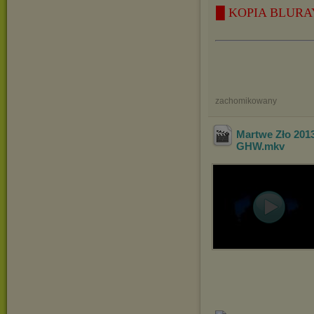
█ KOPIA BLURAY
zachomikowany
Martwe Zło 201
GHW
.mkv