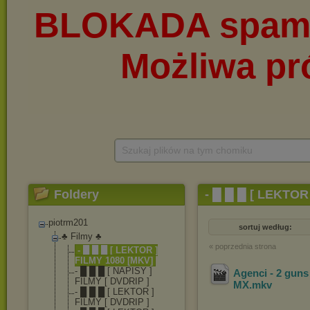
Szukaj plików na tym chomiku
Foldery
- █ █ █ [ LEKTOR
piotrm201
sortuj według:
♣ Filmy ♣
« poprzednia strona
- █ █ █ [ LEKTOR ]
FILMY 1080 [MKV]
- █ █ █ [ NAPISY ]
Agenci - 2 gun
FILMY [ DVDRIP ]
MX
.mkv
- █ █ █ [ LEKTOR ]
FILMY [ DVDRIP ]