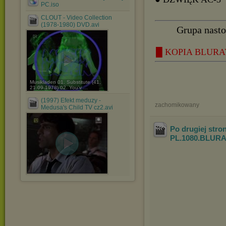
PC.iso
CLOUT - Video Collection
(1978-1980) DVD.avi
Grupa nasto
█ KOPIA BLURAY 
Musikladen 01. Substitute (41,
21.09.1978) 02. You'v ...
(1997) Efekt meduzy -
zachomikowany
Medusa's Child TV cz2.avi
Po drugiej stro
PL.1080.BLURA