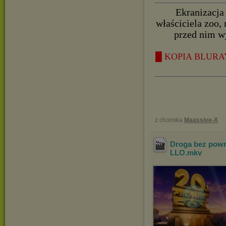
Ekranizacja 
właściciela zoo,
przed nim w
█ KOPIA BLURAY 
z chomika
Maassive-X
Droga bez powr
LLO
.mkv