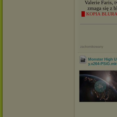
Valerie Faris,
zmaga się z b
█ KOPIA BLURAY
zachomikowany
Monster High U
y.x264-PSiG
.m