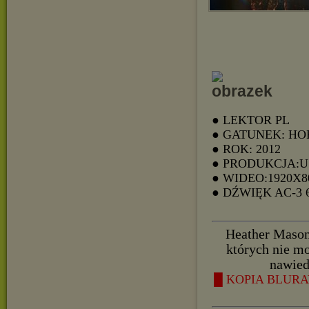
● LEKTOR PL
● GATUNEK: H
● ROK: 2012
● PRODUKCJA:
● WIDEO:1920X8
● DŹWIĘK AC-3
Heather Mason 
których nie m
nawied
█ KOPIA BLURAY