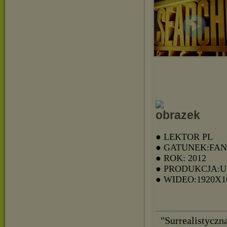
● LEKTOR PL
● GATUNEK:FA
● ROK: 2012
● PRODUKCJA:
● WIDEO:1920X1
"Surrealistyczn