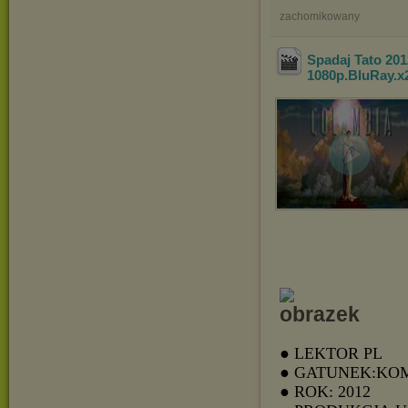
zachomikowany
Spadaj Tato 2
1080p.BluRay.x
● LEKTOR PL
● GATUNEK:KO
● ROK: 2012