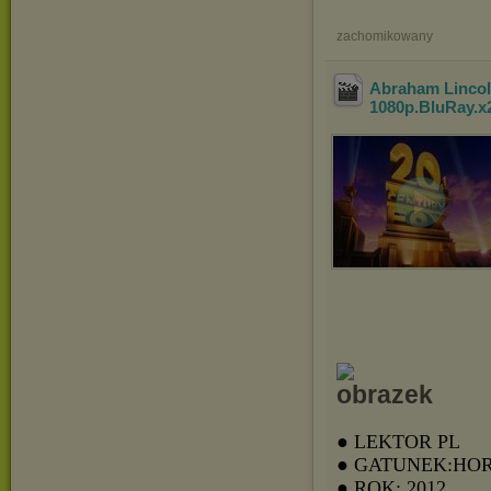
zachomikowany
Abraham Linco
1080p
.BluRay.x
● LEKTOR PL
● GATUNEK:HO
● ROK: 2012