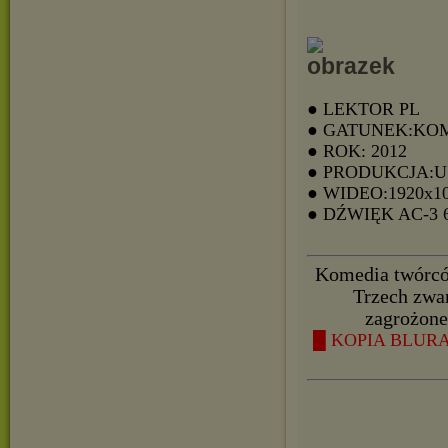
● LEKTOR PL
● GATUNEK:KO
● ROK: 2012
● PRODUKCJA:
● WIDEO:1920x1
● DŹWIĘK AC-3
Komedia twórców
Trzech zwa
zagrożone
█ KOPIA BLURAY