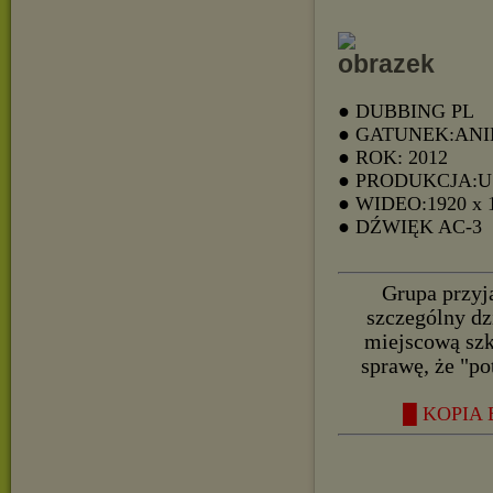
● DUBBING PL
● GATUNEK:AN
● ROK: 2012
● PRODUKCJA:
● WIDEO:1920 x 
● DŹWIĘK AC-3
Grupa przyja
szczególny dz
miejscową szk
sprawę, że "po
█ KOPIA B