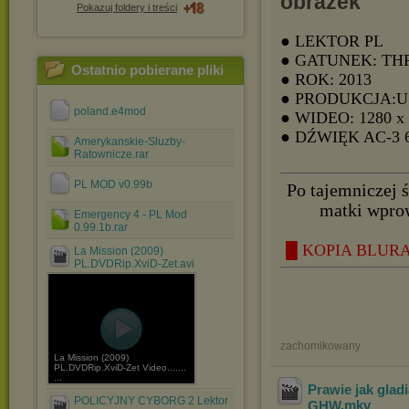
Pokazuj foldery i treści
● LEKTOR PL
● GATUNEK: TH
Ostatnio pobierane pliki
● ROK: 2013
● PRODUKCJA:
poland.e4mod
● WIDEO: 1280 x
● DŹWIĘK AC-3
Amerykanskie-Sluzby-
Ratownicze.rar
PL MOD v0.99b
Po tajemniczej ś
matki wprow
Emergency 4 - PL Mod
0.99.1b.rar
█ KOPIA BLURAY
La Mission (2009)
PL.DVDRip.XviD-Zet.avi
zachomikowany
La Mission (2009)
PL.DVDRip.XviD-Zet Video.......
...
Prawie jak glad
POLICYJNY CYBORG 2 Lektor
GHW
.mkv