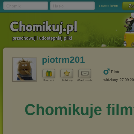
Chomik
Hasło
zapomniałem
piotrm201
PIotr
widziany: 27.09.2
Prezent
Ulubiony
Wiadomość