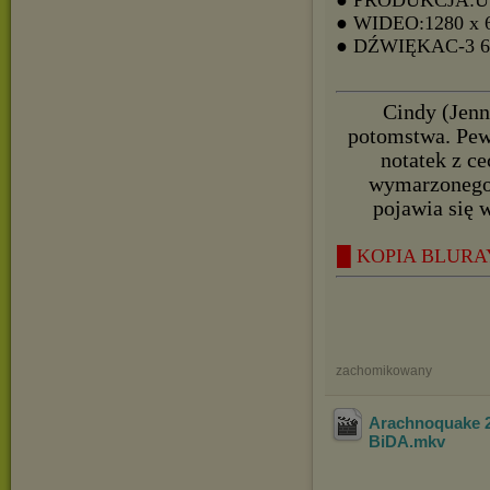
● WIDEO:1280 x 
● DŹWIĘKAC-3
Cindy (Jenn
potomstwa. Pew
notatek z c
wymarzonego d
pojawia się w
█ KOPIA BLURAY 
zachomikowany
Arachnoquake 2
BiDA
.mkv