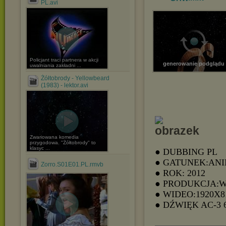
PL.avi
Policjant traci partnera w akcji
generowanie podglądu
uwalniania zakładni ...
Żółtobrody - Yellowbeard
(1983) - lektor.avi
Zwariowana komedia
przygodowa. "Żółtobrody" to
klasyc ...
● DUBBING PL
● GATUNEK:AN
Zorro.S01E01.PL.rmvb
● ROK: 2012
● PRODUKCJA:
● WIDEO:1920X8
● DŹWIĘK AC-3