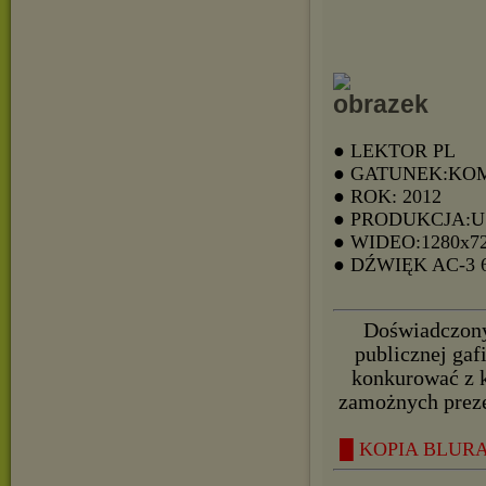
● LEKTOR PL
● GATUNEK:KO
● ROK: 2012
● PRODUKCJA:
● WIDEO:1280x7
● DŹWIĘK AC-3
Doświadczony
publicznej ga
konkurować z 
zamożnych prez
█ KOPIA BLURAY