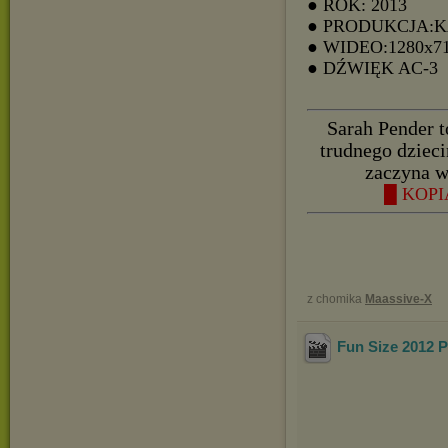
● ROK: 2013
● PRODUKCJA:
● WIDEO:1280x7
● DŹWIĘK AC-3
Sarah Pender t
trudnego dzieciń
zaczyna w
█ KOPI
z chomika
Maassive-X
Fun Size 2012 