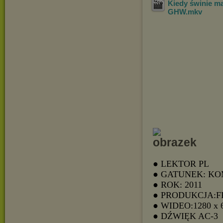
Kiedy świnie ma
GHW
.mkv
● LEKTOR PL
● GATUNEK: K
● ROK: 2011
● PRODUKCJA:F
● WIDEO:1280 x 
● DŹWIĘK AC-3