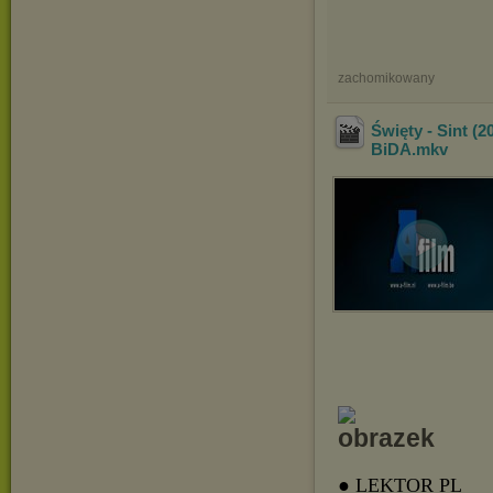
zachomikowany
Święty - Sint (
BiDA
.mkv
● LEKTOR PL