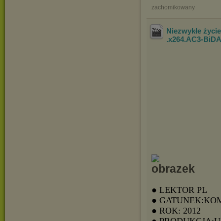
zachomikowany
Niezwykłe życi
.x264.AC3-BiD
● LEKTOR PL
● GATUNEK:KO
● ROK: 2012
● PRODUKCJA: