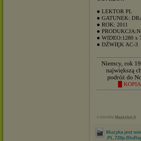
● LEKTOR PL
● GATUNEK: D
● ROK: 2011
● PRODUKCJA:
● WIDEO:1280 x 
● DŹWIĘK AC-3
Niemcy, rok 19
największą c
podróż do No
█ KOPIA 
z chomika
Maassive-X
Muzyka jest wi
.PL.720p.BluRa