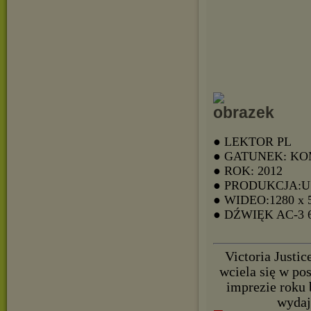
● LEKTOR PL
● GATUNEK: K
● ROK: 2012
● PRODUKCJA:
● WIDEO:1280 x 
● DŹWIĘK AC-3
Victoria Justi
wciela się w pos
imprezie roku 
wydaje