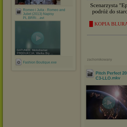
Scenarzysta "Ep
Romeo i Julia - Romeo and
podróż do star
Juliet (2013) Napisy
PL.BRRi....avi
█ KOPIA BLURAY
GATUNEK: Melodramat
PRODUKCJA: Wielka Bry ...
zachomikowany
Fashion Boutique.exe
Pitch Perfect 
C3-LLO
.mkv