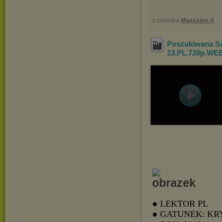
z chomika
Maassive-X
Poszukiwana Sa
13.PL.720p.WE
● LEKTOR PL
● GATUNEK: K