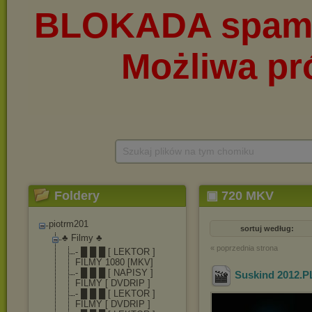
Szukaj plików na tym chomiku
Foldery
▣ 720 MKV
piotrm201
sortuj według:
♣ Filmy ♣
« poprzednia strona
- █ █ █ [ LEKTOR ]
FILMY 1080 [MKV]
- █ █ █ [ NAPISY ]
Suskind 2012.P
FILMY [ DVDRIP ]
- █ █ █ [ LEKTOR ]
FILMY [ DVDRIP ]