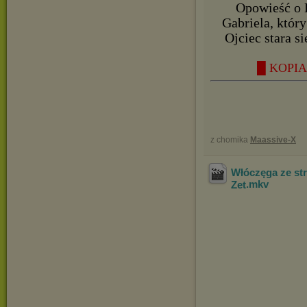
Opowieść o 
Gabriela, któr
Ojciec stara s
█ KOPIA 
z chomika
Maassive-X
Włóczęga ze st
Zet
.mkv