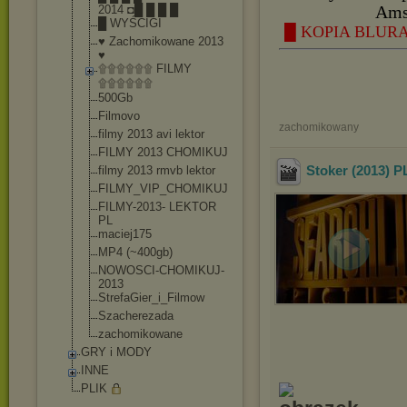
2014 ◘█ █ █ █
Ams
█ WYŚCIGI
█ KOPIA BLURAY
♥ Zachomikowane 2013
♥
۩۩۩۩۩۩ FILMY
۩۩۩۩۩۩
500Gb
Filmovo
zachomikowany
filmy 2013 avi lektor
FILMY 2013 CHOMIKUJ
Stoker (2013) 
filmy 2013 rmvb lektor
FILMY_VIP_CHOM
IKUJ
FILMY-2013- LEKTOR
PL
maciej175
MP4 (~400gb)
NOWOSCI-CHOMIK
UJ-
2013
StrefaGier_i_F
ilmow
Szacherezada
zachomikowane
GRY i MODY
INNE
PLIK