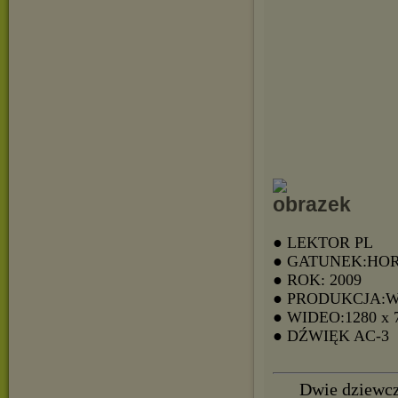
● LEKTOR PL
● GATUNEK:HO
● ROK: 2009
● PRODUKCJA:
● WIDEO:1280 x 
● DŹWIĘK AC-3
Dwie dziewcz