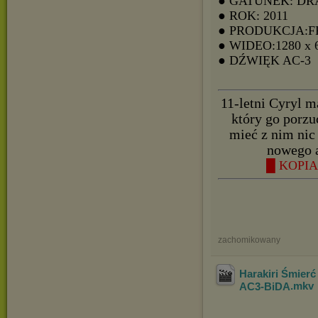
● GATUNEK: D
● ROK: 2011
● PRODUKCJA:
● WIDEO:1280 x 
● DŹWIĘK AC-3
11-letni Cyryl m
który go porzu
mieć z nim nic
nowego a
█ KOPIA 
zachomikowany
Harakiri Śmierć
AC3-BiDA
.mkv