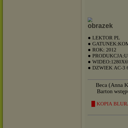
● LEKTOR PL
● GATUNEK:KO
● ROK: 2012
● PRODUKCJA:
● WIDEO:1280X6
● DZWIEK AC-3
Beca (Anna Ke
Barton wstępu
█ KOPIA BLURA