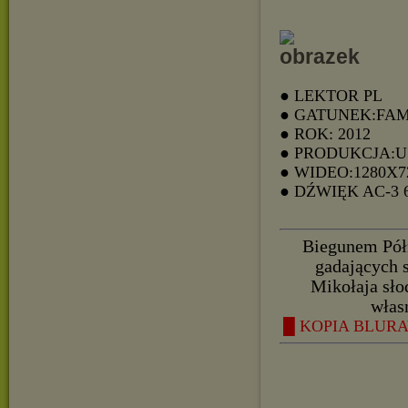
● LEKTOR PL
● GATUNEK:FAM
● ROK: 2012
● PRODUKCJA:
● WIDEO:1280X7
● DŹWIĘK AC-3
Biegunem Pół
gadających 
Mikołaja słod
własn
█ KOPIA BLURAY