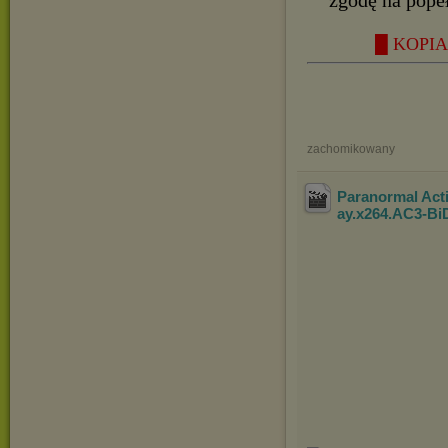
zgodę na pope
█ KOPIA 
zachomikowany
Paranormal Act
ay.x264.AC3-B