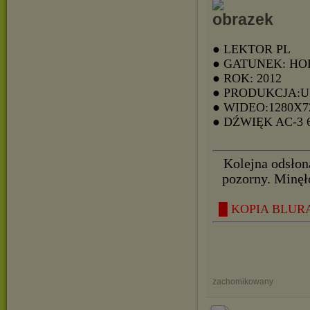
● LEKTOR PL
● GATUNEK: H
● ROK: 2012
● PRODUKCJA:
● WIDEO:1280X7
● DŹWIĘK AC-3
Kolejna odsłon
pozorny. Minęło
█ KOPIA BLURAY
zachomikowany