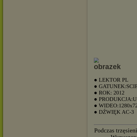
● LEKTOR PL
● GATUNEK:SCIF
● ROK: 2012
● PRODUKCJA:
● WIDEO:1280x7
● DŹWIĘK AC-3
Podczas trzęsien