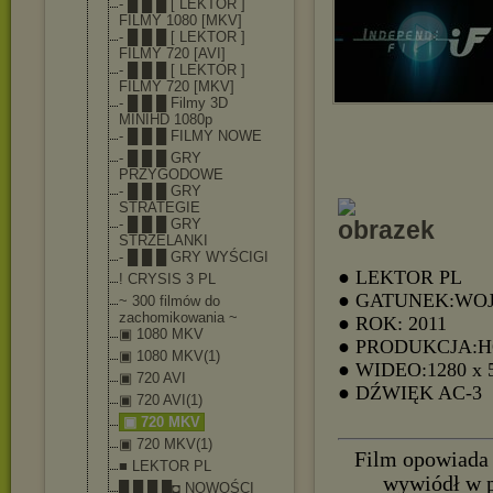
- █ █ █ [ LEKTOR ]
FILMY 1080 [MKV]
- █ █ █ [ LEKTOR ]
FILMY 720 [AVI]
- █ █ █ [ LEKTOR ]
FILMY 720 [MKV]
- █ █ █ Filmy 3D
MINIHD 1080p
- █ █ █ FILMY NOWE
- █ █ █ GRY
PRZYGODOWE
- █ █ █ GRY
STRATEGIE
- █ █ █ GRY
STRZELANKI
- █ █ █ GRY WYŚCIGI
● LEKTOR PL
! CRYSIS 3 PL
● GATUNEK:WO
~ 300 filmów do
zachomikowania ~
● ROK: 2011
▣ 1080 MKV
● PRODUKCJA:
▣ 1080 MKV(1)
● WIDEO:1280 x 
▣ 720 AVI
● DŹWIĘK AC-3
▣ 720 AVI(1)
▣ 720 MKV
▣ 720 MKV(1)
Film opowiada 
■ LEKTOR PL
wywiódł w p
█ █ █ █◘ NOWOŚCI