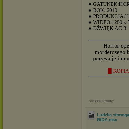
● GATUNEK:HO
● ROK: 2010
● PRODUKCJA:
● WIDEO:1280 x 
● DŹWIĘK AC-3
Horror opi
morderczego b
porywa je i mo
█ KOPIA 
zachomikowany
Ludzka stonoga
BiDA
.mkv