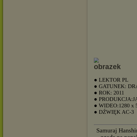
● LEKTOR PL
● GATUNEK: D
● ROK: 2011
● PRODUKCJA:J
● WIDEO:1280 x 
● DŹWIĘK AC-3
Samuraj Hanshiro