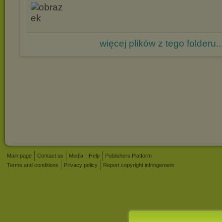
więcej plików z tego folderu..
Main page
Contact us
Media
Help
Publishers Platform
Terms and conditions
Privacy policy
Report copyright infringement