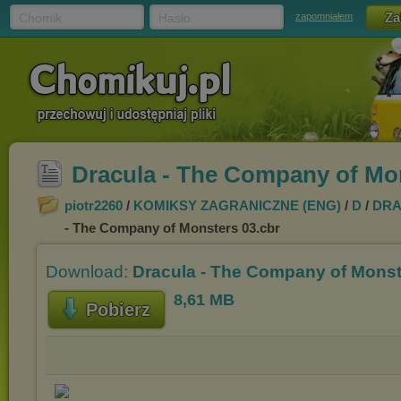
Chomik
Hasło
zapomniałem
Dracula - The Company of Mon
piotr2260
/
KOMIKSY ZAGRANICZNE (ENG)
/
D
/
DRA
- The Company of Monsters 03.cbr
Download:
Dracula - The Company of Monst
8,61 MB
Pobierz