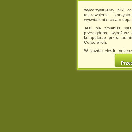
Wykorzystujemy pliki c
usprawnienia korzyst
wyświetlenia reklam dop
Jeśli nie zmienisz ust
przeglądarce, wyrażasz
komputerze przez admin
Corporation.
W każdej chwili możesz
cookies w swojej przeglą
w naszej Pol
Prze
http://chomikuj.pl/Polity
Jednocześnie informuje
może spowodować ogr
Chomikuj.pl.
W przypadku braku twojej
prosimy o opuszczenie se
Wykorzystanie plików c
(dostosowanie reklam do
działań marketingowych).
Wyrażenie sprzeciwu spo
będzie dopasowana do Tw
wyświetlona przypadkowo