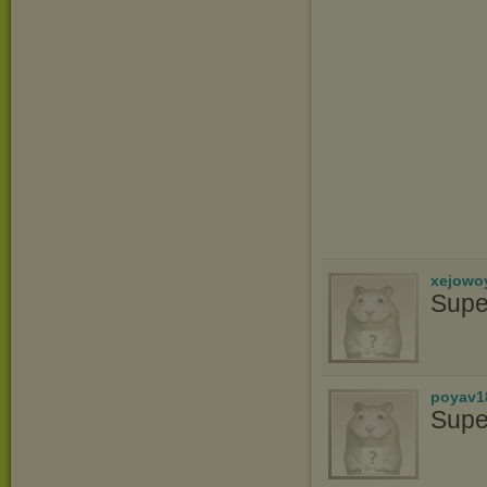
xejowo
Supe
poyav1
Supe