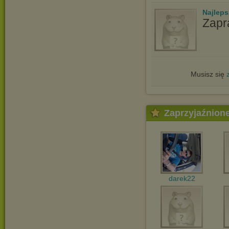
Najlep
Zapr
Musisz się
Zaprzyjaźnion
darek22