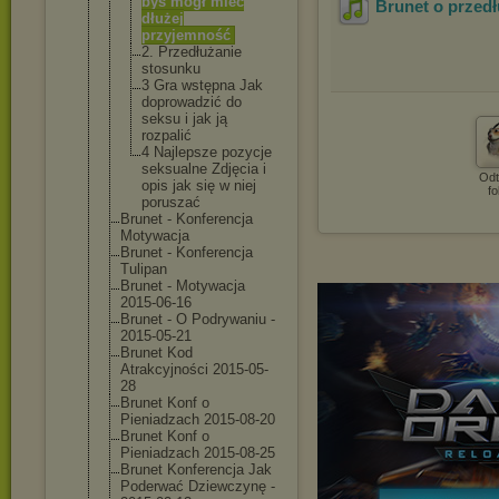
byś mógł mieć
Brunet o przedł
dłużej
przyjemność
2. Przedłużani
e
stosunku
3 Gra wstępna Jak
doprowadzić do
seksu i jak ją
rozpalić
4 Najlepsze pozycje
seksualne Zdjęcia i
Odt
opis jak się w niej
fo
poruszać
Brunet - Konferencja
Motywacja
Brunet - Konferencja
Tulipan
Brunet - Motywacja
2015-06-16
Brunet - O Podrywaniu -
2015-05-21
Brunet Kod
Atrakcyjności 2015-05-
28
Brunet Konf o
Pieniadzach 2015-08-20
Brunet Konf o
Pieniadzach 2015-08-25
Brunet Konferencja Jak
Poderwać Dziewczynę -