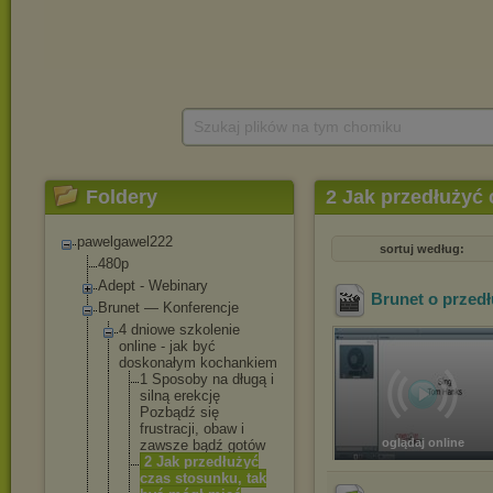
Szukaj plików na tym chomiku
Foldery
2 Jak przedłużyć
pawelgawel222
sortuj według:
480p
Adept - Webinary
Brunet o przedł
Brunet — Konferencje
4 dniowe szkolenie
online - jak być
doskonałym kochankiem
1 Sposoby na długą i
silną erekcję
Pozbądź się
frustracji, obaw i
oglądaj online
zawsze bądź gotów
2 Jak przedłużyć
czas stosunku, tak