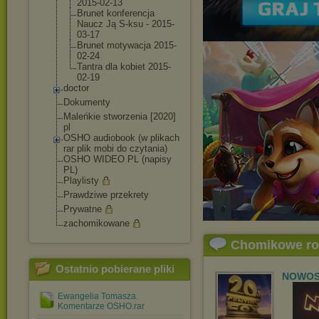
2015-02-13
Brunet konferencja
Naucz Ją S-ksu - 2015-
03-17
Brunet motywacja 2015-
02-24
Tantra dla kobiet 2015-
02-19
doctor
Dokumenty
Maleńkie stworzenia [2020]
pl
OSHO audiobook (w plikach
rar plik mobi do czytania)
OSHO WIDEO PL (napisy
PL)
Playlisty
Prawdziwe przekrety
Prywatne
zachomikowane
Chomikowe r
Ostatnio pobierane pliki
NOWOSC
Ewangelia Tomasza.
Komentarze OSHO.rar