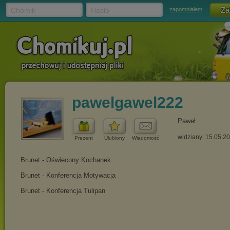
Chomik
Hasło
zapomniałem
pawelgawel222
Paweł
widziany: 15.05.2
Prezent
Ulubiony
Wiadomość