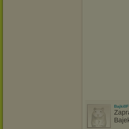
Bajki0F
Zapr
Baje