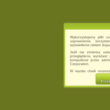
Wykorzystujemy pliki c
usprawnienia korzyst
wyświetlenia reklam dop
Jeśli nie zmienisz ust
przeglądarce, wyrażasz
komputerze przez admin
Corporation.
W każdej chwili możesz
cookies w swojej przeglą
w naszej Pol
Prze
http://chomikuj.pl/Polity
Jednocześnie informuje
może spowodować ogr
Chomikuj.pl.
W przypadku braku twojej
prosimy o opuszczenie se