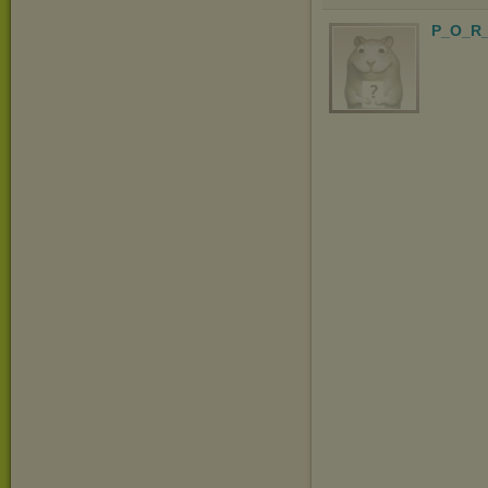
P_O_R_
Za