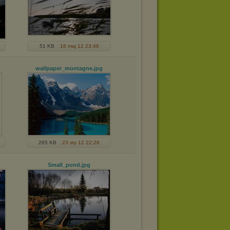
51 KB
16 maj 12 23:46
wallpaper_montagne
.jpg
265 KB
23 sty 12 22:28
Small_pond
.jpg