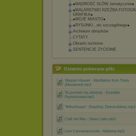
●MĄDROŚĆ SŁÓW..tematycz
nie●
●MALARSTWO RZEŹBA FOTOGR
GRAFIKA●
●MOJE MIASTO●
●RYSUNKI...nic szczególnego●
Archiwum obrazków
CYTATY
Obrazki ruchome
SENTENCJE ŻYCIOWE
Ostatnio pobierane pliki
Stjepan Hauser - Meditation from Thais
(Massenet).mp3
Τα μυστικά της σελήνης - Ευανθία
Ρεμπούτσικα.mp3
''Φθινόπωρο''- Σταμάτης Σπανουδάκης.mp3
Café del Mar - Swan Lake.mp3
Lino Cannavacciuolo - Altalena.mp3