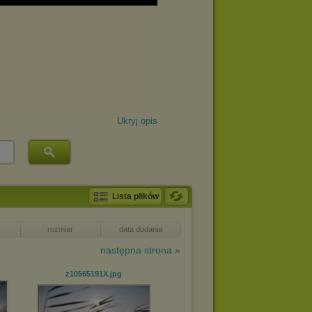
Ukryj opis
Lista plików
rozmiar
data dodania
następna strona »
z10565191X
.jpg