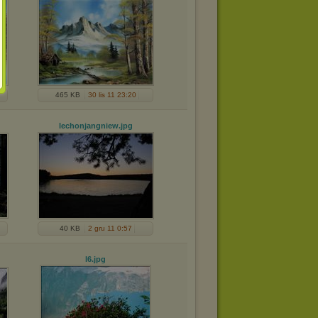
465 KB
30 lis 11 23:20
lechonjangniew
.jpg
40 KB
2 gru 11 0:57
l6
.jpg