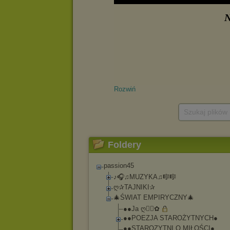
Rozwiń
Szukaj plików
Foldery
passion45
♪🎧♫MUZYKA♫🎼🎼
ღ✰TAJNIKI✰
🎄ŚWIAT EMPIRYCZNY🎄
●●Ja ღڰۣ✿
●●POEZJA STAROŻYTNYCH●
●●STAROZYTNI O MIŁOŚCI●