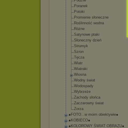
Podziw
Poranek
Potoki
Promienie słoneczne
Roślinność wodna
Różne
Satynowe ptaki
Słoneczny dzień
Strumyk
Szron
Tęcza
Wiatr
Wiatraki
Wiosna
Wodny świat
Wodospady
Wybrzeże
Zachody słońca
Zaczarowny świat
Zorza
●FOTO...w moim obiektywie●
●KOBIECO●
●KOLOROWY ŚWIAT OBRAZU●