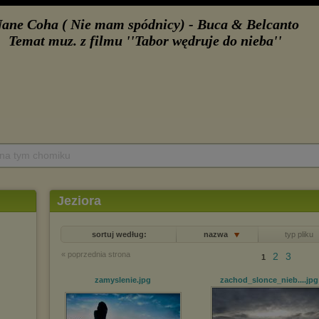
 na tym chomiku
Jeziora
sortuj według:
nazwa
typ pliku
« poprzednia strona
2
3
1
zamyslenie
.jpg
zachod_slonce_nieb...
.jpg