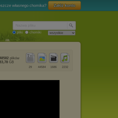
eszcze własnego chomika?
Załóż konto
Nazwa pliku
pliki
chomiki
48582
plików
83,78
GB
29
44584
1686
2232