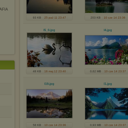
AFIA
93 KB
25 paź 11 23:47
203 KB
10 cze 14 23:36
l5_0
.jpg
l4
.jpg
48 KB
16 maj 12 23:40
0,62 MB
10 cze 14 23:37
l19
.jpg
l1
.jpg
58 KB
10 cze 14 23:36
0,93 MB
10 cze 14 23:37