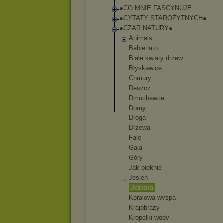
●CO MNIE FASCYNUJE
●CYTATY STAROŻYTNYCH●
●CZAR NATURY●
Animals
Babie lato
Białe kwiaty drzew
Błyskawice
Chmury
Deszcz
Dmuchawce
Domy
Droga
Drzewa
Fale
Gaja
Góry
Jak pięknie
Jesień
Jeziora
Koralowa wyspa
Krajobrazy
Kropelki wody