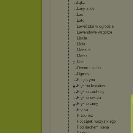
Łąka
Łany zbóż
Las
Lato
Ławeczka w ogrodzie
Lawendowe wzgórze
Liście
Mgła
Monsun
Morze
Noc
Ocean i niebo
Ogrody
Pajęczyna
Piękmo kwiatów
Piękne zachody
Piękno świata
Piękno zimy
Piórka
Płatki róż
Początek wszystkiego
Pod dachem nieba