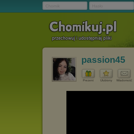
Chomik
Hasło
passion45
Prezent
Ulubiony
Wiadomość