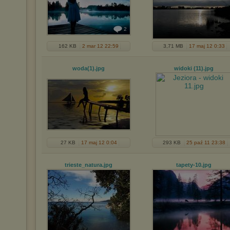
2
162 KB
2 mar 12 22:59
3,71 MB
17 maj 12 0:33
woda(1)
.jpg
widoki (11)
.jpg
27 KB
17 maj 12 0:04
293 KB
25 paź 11 23:38
trieste_natura
.jpg
tapety-10
.jpg