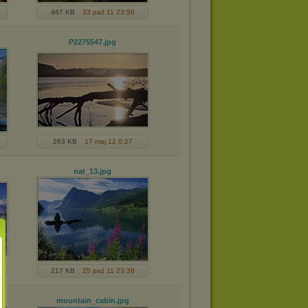
467 KB
23 paź 11 23:56
P2275547
.jpg
263 KB
17 maj 12 0:27
nat_13
.jpg
217 KB
25 paź 11 23:38
mountain_cabin
.jpg