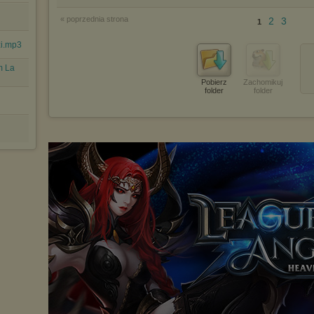
« poprzednia strona
2
3
1
zi.mp3
m La
Pobierz
Zachomikuj
folder
folder