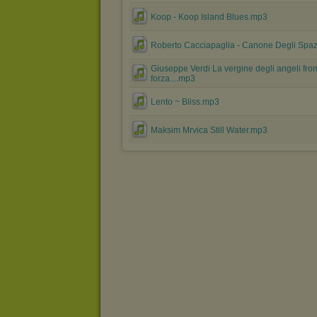
Koop - Koop Island Blues.mp3
Roberto Cacciapaglia - Canone Degli Spa
Giuseppe Verdi La vergine degli angeli fro
forza....mp3
Lento ~ Bliss.mp3
Maksim Mrvica Still Water.mp3