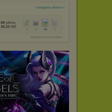
następna strona »
89
plików
36,23
MB
0
0
89
0
bezpośredni link do folderu