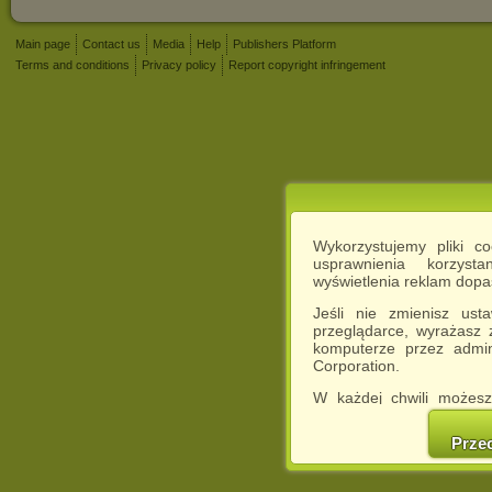
Main page
Contact us
Media
Help
Publishers Platform
Terms and conditions
Privacy policy
Report copyright infringement
Wykorzystujemy pliki c
usprawnienia korzyst
wyświetlenia reklam dop
Jeśli nie zmienisz ust
przeglądarce, wyrażasz
komputerze przez admin
Corporation.
W każdej chwili możesz
cookies w swojej przeglą
w naszej Pol
Prze
http://chomikuj.pl/Polity
Jednocześnie informuje