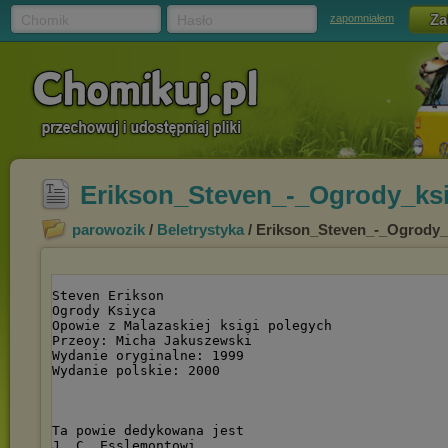
Chomik
Hasło
zapomniałem
Erikson_Steven_-_Ogrody_ksi
parowozik
/
Beletrystyka
/ Erikson_Steven_-_Ogrody_k