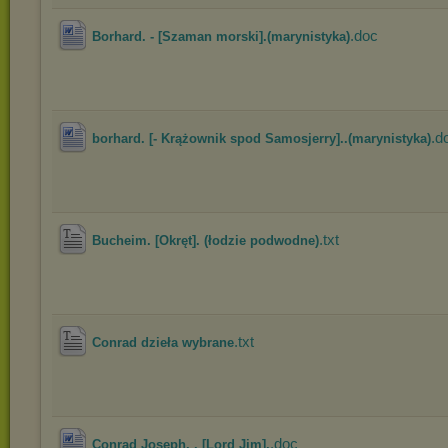
.doc
Borhard. - [Szaman morski].(marynistyka)
.d
borhard. [- Krążownik spod Samosjerry]..(marynistyka)
.txt
Bucheim. [Okręt]. (łodzie podwodne)
.txt
Conrad dzieła wybrane
.doc
Conrad Joseph. . [Lord Jim].