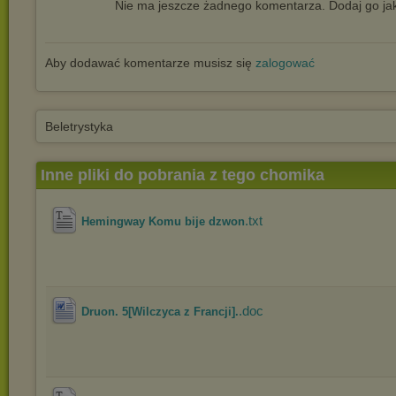
Nie ma jeszcze żadnego komentarza. Dodaj go jak
Aby dodawać komentarze musisz się
zalogować
Beletrystyka
Inne pliki do pobrania z tego chomika
.txt
Hemingway Komu bije dzwon
.doc
Druon. 5[Wilczyca z Francji].