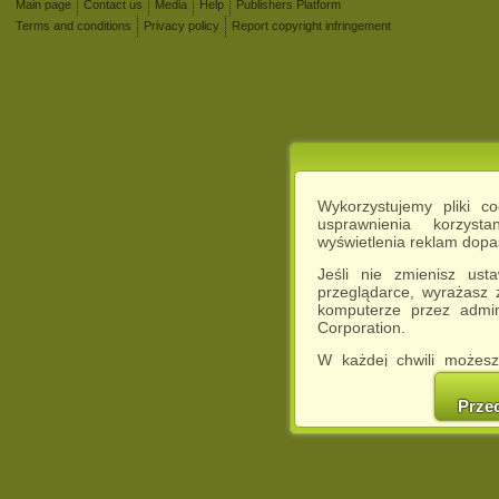
Main page
Contact us
Media
Help
Publishers Platform
Terms and conditions
Privacy policy
Report copyright infringement
Wykorzystujemy pliki c
usprawnienia korzyst
wyświetlenia reklam dop
Jeśli nie zmienisz ust
przeglądarce, wyrażasz
komputerze przez admin
Corporation.
W każdej chwili możesz
cookies w swojej przeglą
w naszej Pol
Prze
http://chomikuj.pl/Polity
Jednocześnie informuje
może spowodować ogr
Chomikuj.pl.