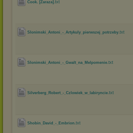
.txt
Cook. [Zaraza]
.txt
Slonimski_Antoni_-_Artykuly_pierwszej_potrzeby
.txt
Slonimski_Antoni_-_Gwalt_na_Melpomenie
.txt
Silverberg_Robert_-_Czlowiek_w_labiryncie
.txt
Shobin_David_-_Embrion