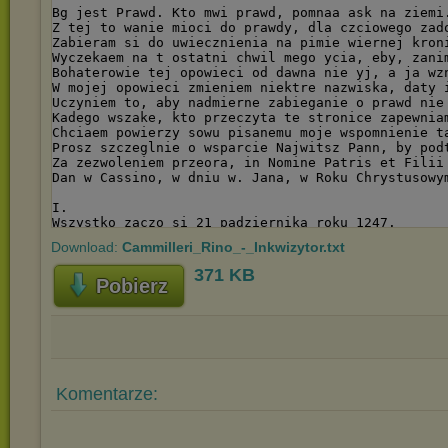
Download:
Cammilleri_Rino_-_Inkwizytor.txt
371 KB
Pobierz
Komentarze: