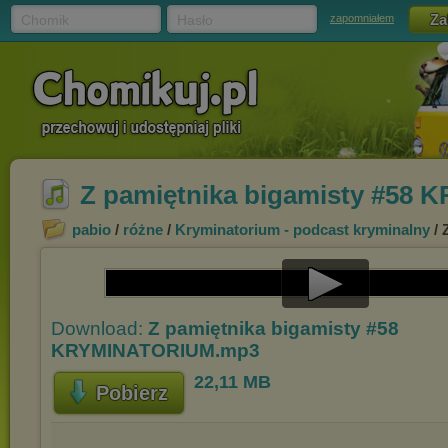
Chomik
Hasło
zapomniałem
Z pamiętnika bigamisty #58
pabio
/
różne
/
Kryminatorium - podcast kryminalny
/ 
Play
Download:
Z pamiętnika bigamisty #58
Video
KRYMINATORIUM.mp3
22,11 MB
Pobierz