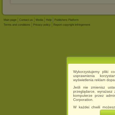
Main page
Contact us
Media
Help
Publishers Platform
Terms and conditions
Privacy policy
Report copyright infringement
Wykorzystujemy pliki c
usprawnienia korzyst
wyświetlenia reklam dop
Jeśli nie zmienisz ust
przeglądarce, wyrażasz
komputerze przez admin
Corporation.
W każdej chwili możesz
cookies w swojej przeglą