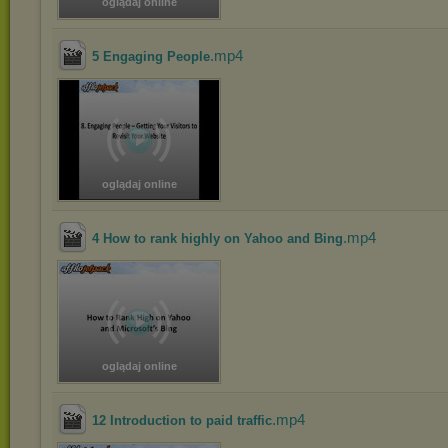
oglądaj online
.mp4
5 Engaging People
oglądaj online
.mp4
4 How to rank highly on Yahoo and Bing
oglądaj online
.mp4
12 Introduction to paid traffic