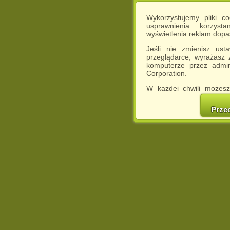
Wykorzystujemy pliki c
usprawnienia korzyst
wyświetlenia reklam dop
Jeśli nie zmienisz ust
przeglądarce, wyrażasz
komputerze przez admin
Corporation.
W każdej chwili możesz
cookies w swojej przeglą
w naszej Pol
Prze
http://chomikuj.pl/Polity
Jednocześnie informuje
może spowodować ogr
Chomikuj.pl.
W przypadku braku twojej
prosimy o opuszczenie se
Wykorzystanie plików c
(dostosowanie reklam do
działań marketingowych).
Wyrażenie sprzeciwu spo
będzie dopasowana do Tw