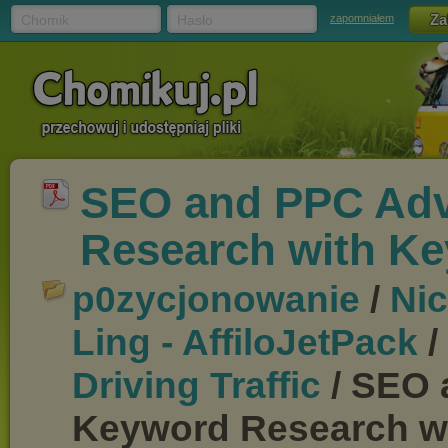
Chomik
Hasło
zapomniałem
SEO and PPC Ad
Research with Ke
p0zycjonowanie
/
Nic
Ling - AffiloJetPack
/
Driving Traffic
/ SEO 
Keyword Research w