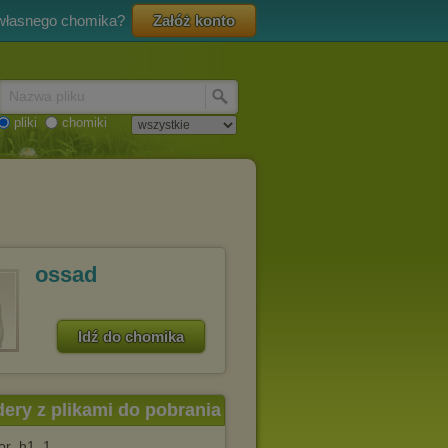
 własnego chomika?
Załóż konto
Nazwa pliku
pliki
chomiki
ossad
Idź do chomika
dery z plikami do pobrania
or_h1_1