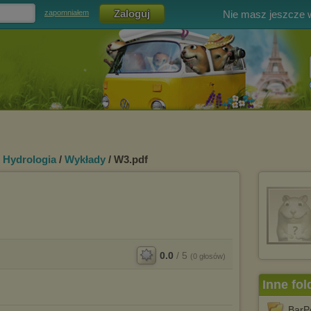
Nie masz jeszcze
zapomniałem
i Hydrologia
/
Wykłady
/ W3.pdf
0.0
/
5
(
0
głosów)
Inne fol
BarP