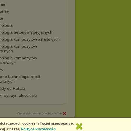
nie
zenie
ce
nologia
nologia betonów specjalnych
nologia kompozytów asfaltowych
nologia kompozytów
ralnych
nologia kompozytów
merowcyh
iw
ane technologie robót
wlanych
ady od Rafala
ki wytrzymalosciowe
Zgłoś jeśli naruszono regulamin
Copyright © 2026
Chomikuj.pl
 dotyczących cookies w Twojej przeglądarce,
cej w naszej
Polityce Prywatności