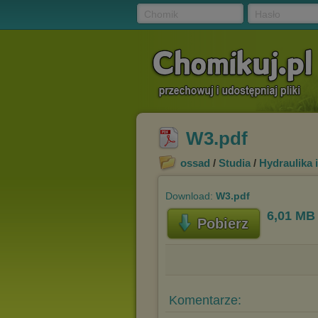
Chomik
Hasło
W3.pdf
ossad
/
Studia
/
Hydraulika 
Download:
W3.pdf
6,01 MB
Pobierz
Komentarze: