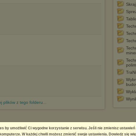
Skraj
Spre
Tabli
Tech
Tech
Tech
Tech
mine
Tech
poli
TraN
Wybr
budo
Wykl
Wyni
j plików z tego folderu...
es by umożliwić Ci wygodne korzystanie z serwisu. Jeśli nie zmienisz ustawień
 Platform
omputerze. W każdej chwili możesz zmienić swoje ustawienia. Dowiedz się wię
right infringement