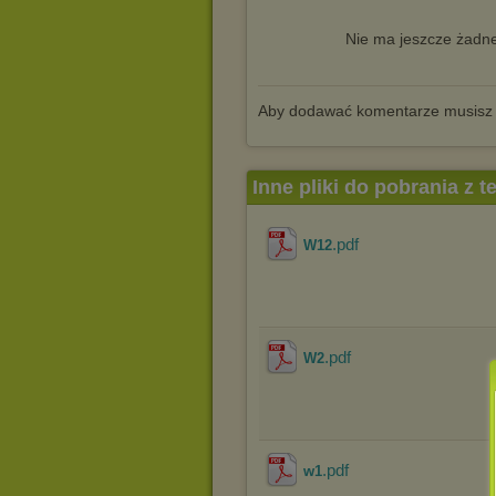
Nie ma jeszcze żadne
Aby dodawać komentarze musisz
Inne pliki do pobrania z 
.pdf
W12
.pdf
W2
.pdf
w1