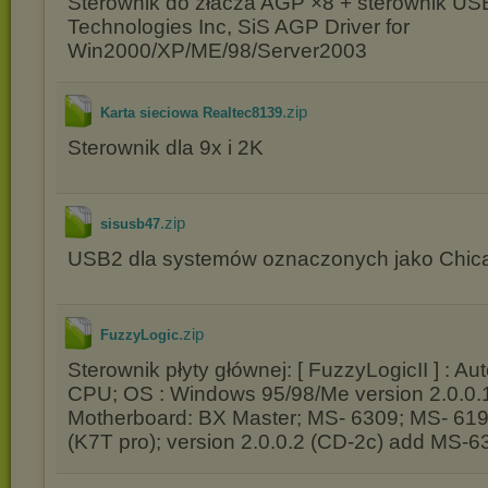
Sterownik do złacza AGP ×8 + sterownik US
Technologies Inc, SiS AGP Driver for
Win2000/XP/ME/98/Server2003
.zip
Karta sieciowa Realtec8139
Sterownik dla 9x i 2K
.zip
sisusb47
USB2 dla systemów oznaczonych jako Chic
.zip
FuzzyLogic
Sterownik płyty głównej: [ FuzzyLogicII ] : A
CPU; OS : Windows 95/98/Me version 2.0.0.
Motherboard: BX Master; MS- 6309; MS- 61
(K7T pro); version 2.0.0.2 (CD-2c) add MS-6