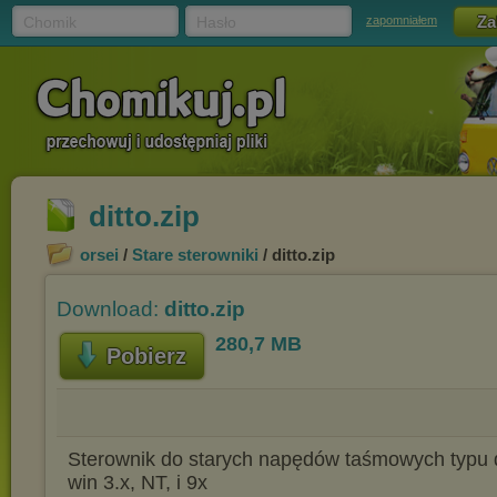
Chomik
Hasło
zapomniałem
ditto.zip
orsei
/
Stare sterowniki
/ ditto.zip
Download:
ditto.zip
280,7 MB
Pobierz
Sterownik do starych napędów taśmowych typu d
win 3.x, NT, i 9x