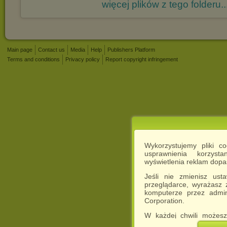
więcej plików z tego folderu..
Main page
Contact us
Media
Help
Publishers Platform
Terms and conditions
Privacy policy
Report copyright infringement
Wykorzystujemy pliki c
usprawnienia korzyst
wyświetlenia reklam dop
Jeśli nie zmienisz ust
przeglądarce, wyrażasz
komputerze przez admin
Corporation.
W każdej chwili możesz
cookies w swojej przeglą