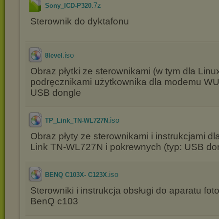
.7z
Sony_ICD-P320
Sterownik do dyktafonu
.iso
8level
Obraz płytki ze sterownikami (w tym dla Linux
podręcznikami użytkownika dla modemu W
USB dongle
.iso
TP_Link_TN-WL727N
Obraz płyty ze sterownikami i instrukcjami 
Link TN-WL727N i pokrewnych (typ: USB do
.iso
BENQ C103X- C123X
Sterowniki i instrukcja obsługi do aparatu fo
BenQ c103