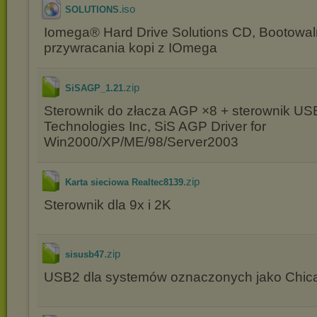
.iso
SOLUTIONS
Iomega® Hard Drive Solutions CD, Bootowal
przywracania kopi z IOmega
.zip
SiSAGP_1.21
Sterownik do złacza AGP ×8 + sterownik US
Technologies Inc, SiS AGP Driver for
Win2000/XP/ME/98/Server2003
.zip
Karta sieciowa Realtec8139
Sterownik dla 9x i 2K
.zip
sisusb47
USB2 dla systemów oznaczonych jako Chic