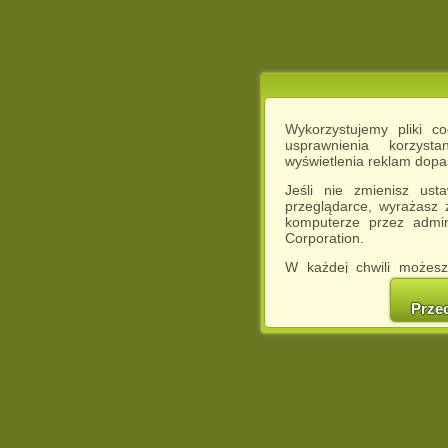
Wykorzystujemy pliki c
usprawnienia korzyst
wyświetlenia reklam dop
Jeśli nie zmienisz ust
przeglądarce, wyrażasz
komputerze przez admin
Corporation.
W każdej chwili możesz
cookies w swojej przeglą
w naszej Pol
Prze
http://chomikuj.pl/Polity
Jednocześnie informuje
może spowodować ogr
Chomikuj.pl.
W przypadku braku twojej
prosimy o opuszczenie se