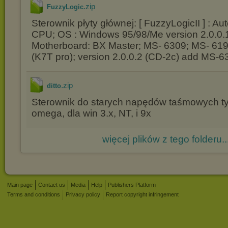
.zip
FuzzyLogic
Sterownik płyty głównej: [ FuzzyLogicII ] : A
CPU; OS : Windows 95/98/Me version 2.0.0.
Motherboard: BX Master; MS- 6309; MS- 61
(K7T pro); version 2.0.0.2 (CD-2c) add MS-6
.zip
ditto
Sterownik do starych napędów taśmowych typu
omega, dla win 3.x, NT, i 9x
więcej plików z tego folderu..
Main page
Contact us
Media
Help
Publishers Platform
Terms and conditions
Privacy policy
Report copyright infringement