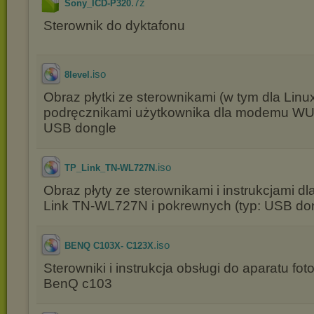
.7z
Sony_ICD-P320
Sterownik do dyktafonu
.iso
8level
Obraz płytki ze sterownikami (w tym dla Linux
podręcznikami użytkownika dla modemu W
USB dongle
.iso
TP_Link_TN-WL727N
Obraz płyty ze sterownikami i instrukcjami 
Link TN-WL727N i pokrewnych (typ: USB do
.iso
BENQ C103X- C123X
Sterowniki i instrukcja obsługi do aparatu fo
BenQ c103