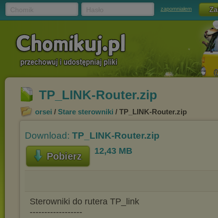
Chomik
Hasło
zapomniałem
TP_LINK-Router.zip
orsei
/
Stare sterowniki
/ TP_LINK-Router.zip
Download:
TP_LINK-Router.zip
12,43 MB
Pobierz
Sterowniki do rutera TP_link
------------------