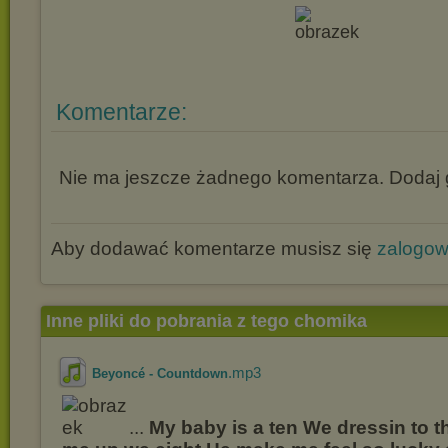
Komentarze:
Nie ma jeszcze żadnego komentarza. Dodaj g
Aby dodawać komentarze musisz się
zalogo
Inne pliki do pobrania z tego chomika
.mp3
Beyoncé - Countdown
...
My baby is a ten We dressin to t