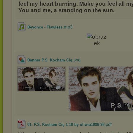
feel my heart burning. Make you feel all m
You and me, a standing on the sun.
.mp3
Beyonce - Flawless
.png
Banner P.S. Kocham Cię
z opisem
2
.pdf
01. P.S. Kocham Cię 1-10 by oliwia1998-98