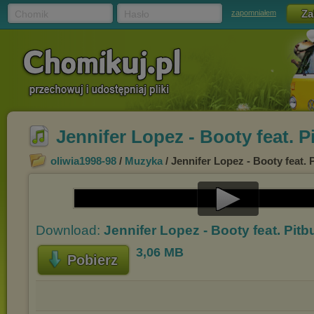
Chomik
Hasło
zapomniałem
Jennifer Lopez - Booty feat. P
oliwia1998-98
/
Muzyka
/ Jennifer Lopez - Booty feat. 
Play
Download:
Jennifer Lopez - Booty feat. Pitb
Video
3,06 MB
Pobierz