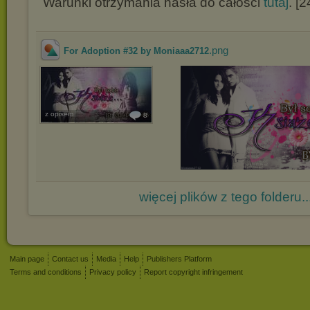
Warunki otrzymania hasła do całości
tutaj
. [2
.png
For Adoption #32 by Moniaaa2712
z opisem
8
więcej plików z tego folderu..
Main page
Contact us
Media
Help
Publishers Platform
Terms and conditions
Privacy policy
Report copyright infringement