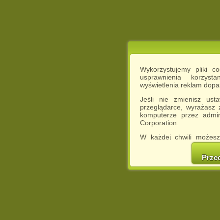
Wykorzystujemy pliki c
usprawnienia korzyst
wyświetlenia reklam dop
Jeśli nie zmienisz ust
przeglądarce, wyrażasz
komputerze przez admin
Corporation.
W każdej chwili możesz
cookies w swojej przeglą
w naszej Pol
Prze
http://chomikuj.pl/Polity
Jednocześnie informuje
może spowodować ogr
Chomikuj.pl.
W przypadku braku twojej
prosimy o opuszczenie se