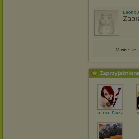
LeonxD
Zapr
Musisz się
Zaprzyjaźnion
alisha_Black
o