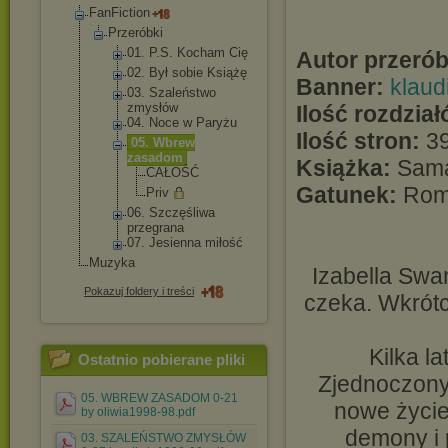
FanFiction
Przeróbki
01. P.S. Kocham Cię
Autor przerób
02. Był sobie Książę
Banner:
klaud
03. Szaleństwo
zmysłów
Ilość rozdział
04. Noce w Paryżu
Ilość stron:
3
05. Wbrew
zasadom
Książka:
Sama
CAŁOŚĆ
Gatunek:
Roma
Priv
06. Szczęśliwa
przegrana
07. Jesienna miłość
Muzyka
Izabella Swan
Pokazuj foldery i treści
czeka. Wkrótce
Kilka l
Ostatnio pobierane pliki
Zjednoczonyc
05. WBREW ZASADOM 0-21
nowe życie
by oliwia1998-98.pdf
demony i 
03. SZALEŃSTWO ZMYSŁÓW