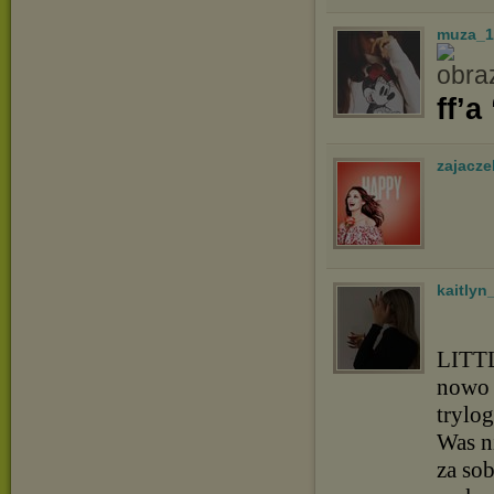
muza_1
ff’a
zajacz
kaitlyn
LITTL
nowo 
trylog
Was n
za so