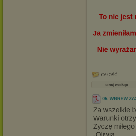
To nie jes
Ja zmieniłam
Nie wyraża
CAŁOŚĆ
sortuj według:
05. WBREW ZAS
Za wszelkie b
Warunki otrz
Życzę miłego
-Oliwia