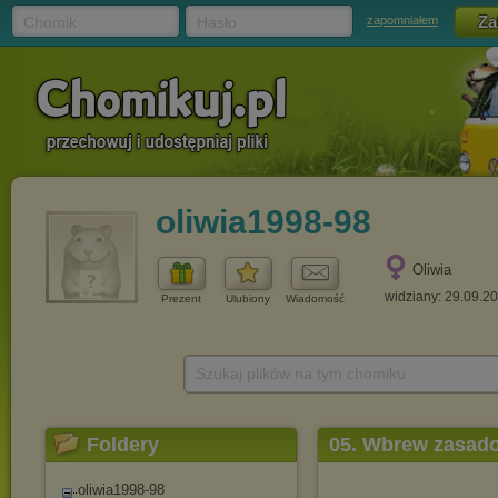
Chomik
Hasło
zapomniałem
oliwia1998-98
Oliwia
widziany: 29.09.2
Prezent
Ulubiony
Wiadomość
Szukaj plików na tym chomiku
Foldery
05. Wbrew zasad
oliwia1998-98