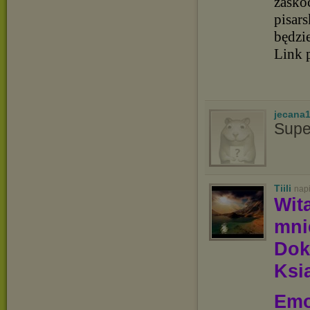
zasko
pisar
będzi
Link 
jecana
Supe
Tiili
nap
Wit
mn
Dok
Ksią
Emo