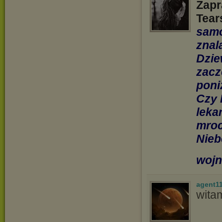
Zapr
Tear
samo
znal
Dzie
zacz
poni
Czy 
leka
mroc
Nieb
wojn
agent1
wita