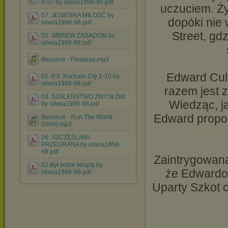
0-37 by oliwia1998-98.pdf
uczuciem. Ży
07. JESIENNA MIŁOŚĆ by
dopóki nie
oliwia1998-98.pdf
Street, gd
05. WBREW ZASADOM by
oliwia1998-98.pdf
Beyonce - Flawless.mp3
Edward Cull
01. P.S. Kocham Cię 1-10 by
oliwia1998-98.pdf
razem jest 
03. SZALEŃSTWO ZMYSŁÓW
Wiedząc, j
by oliwia1998-98.pdf
Edward propon
Beyoncé - Run The World
(Girls).mp3
06. SZCZĘŚLIWA
PRZEGRANA by oliwia1998-
98.pdf
Zaintrygowana
02.Był sobie książę by
że Edwardow
oliwia1998-98.pdf
Uparty Szkot 