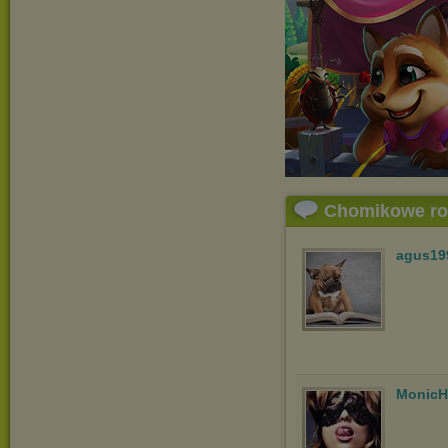
Chomikowe r
agus19
MonicH