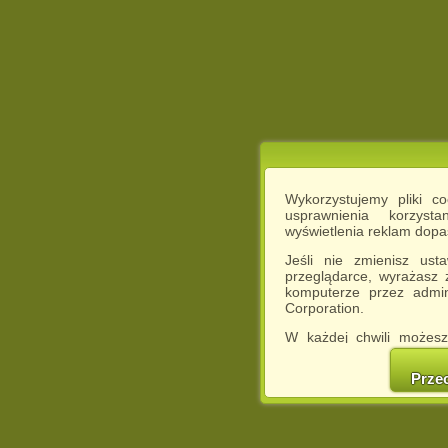
Wykorzystujemy pliki c
usprawnienia korzyst
wyświetlenia reklam dop
Jeśli nie zmienisz ust
przeglądarce, wyrażasz
komputerze przez admin
Corporation.
W każdej chwili możesz
cookies w swojej przeglą
w naszej Pol
Prze
http://chomikuj.pl/Polity
Jednocześnie informuje
może spowodować ogr
Chomikuj.pl.