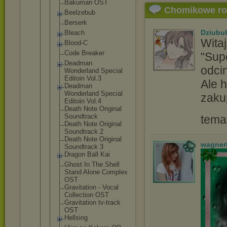
Bakuman OST
Chomikowe r
Beelzebub
Berserk
Dziubu
Bleach
Witaj
Blood-C
Code Breaker
"Supe
Deadman
odcin
Wonderland Special
Editoin Vol.3
Ale h
Deadman
Wonderland Special
zaku
Editoin Vol.4
Death Note Original
Soundtrack
tema
Death Note Original
Soundtrack 2
Death Note Original
wagner
Soundtrack 3
Dragon Ball Kai
Ghost In The Shell
Stand Alone Complex
OST
Gravitation - Vocal
Collection OST
Gravitation tv-track
OST
Hellsing