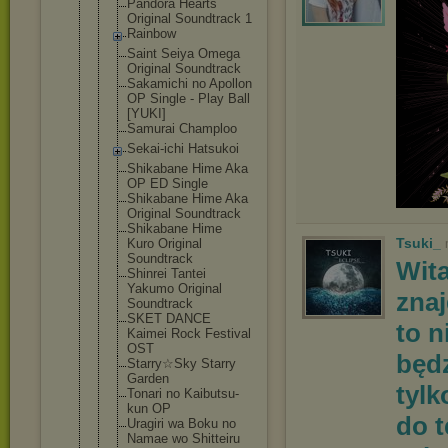
Pandora Hearts
Original Soundtrack 1
Rainbow
Saint Seiya Omega
Original Soundtrack
Sakamichi no Apollon
OP Single - Play Ball
[YUKI]
Samurai Champloo
Sekai-ichi Hatsukoi
Shikabane Hime Aka
OP ED Single
Shikabane Hime Aka
Original Soundtrack
Shikabane Hime
Tsuki_
Kuro Original
Soundtrack
Wit
Shinrei Tantei
Yakumo Original
znaj
Soundtrack
SKET DANCE
to n
Kaimei Rock Festival
OST
będz
Starry☆Sky Starry
Garden
tylk
Tonari no Kaibutsu-
ku
n OP
do 
Uragiri wa Boku no
Namae wo Shitteiru