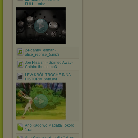
FULL....mkv
24-danny_elfman-
alice_reprise_5.mp3
Joe Hisaishi - Spirited Away-
Chihiro theme.mp3
LEW KRÓL-TROCHE INNA
HISTORIA_xvid.avi
Ano Kado wo Magatta Tokoro
1.rar
Ano Kado wo Magatta Tokoro