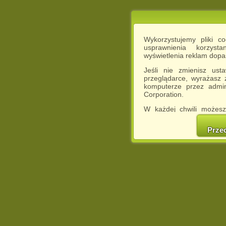
Wykorzystujemy pliki c
usprawnienia korzyst
wyświetlenia reklam dop
Jeśli nie zmienisz ust
przeglądarce, wyrażasz
komputerze przez admin
Corporation.
W każdej chwili możesz
cookies w swojej przeglą
w naszej Pol
Prze
http://chomikuj.pl/Polity
Jednocześnie informuje
może spowodować ogr
Chomikuj.pl.
W przypadku braku twojej
prosimy o opuszczenie se
Wykorzystanie plików c
(dostosowanie reklam do
działań marketingowych).