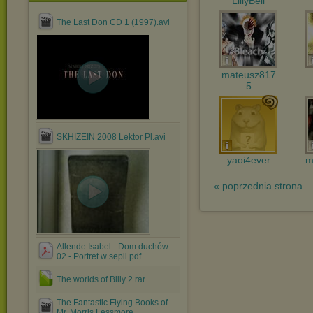
LillyBell
The Last Don CD 1 (1997).avi
mateusz817
5
SKHIZEIN 2008 Lektor Pl.avi
yaoi4ever
m
« poprzednia strona
Allende Isabel - Dom duchów
02 - Portret w sepii.pdf
The worlds of Billy 2.rar
The Fantastic Flying Books of
Mr. Morris Lessmore