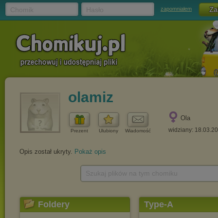
Chomik
Hasło
zapomniałem
olamiz
Ola
widziany: 18.03.2
Prezent
Ulubiony
Wiadomość
Opis został ukryty.
Pokaż opis
Szukaj plików na tym chomiku
Foldery
Type-A