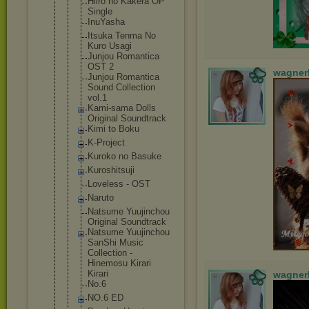
Hiiro no Kakera OP
Single
InuYasha
Itsuka Tenma No
Kuro Usagi
Junjou Romantica
OST 2
wagner
Junjou Romantica
Sound Collection
vol.1
Kami-sama Dolls
Original Soundtrack
Kimi to Boku
K-Project
Kuroko no Basuke
Kuroshitsuj
i
Loveless - OST
Naruto
Natsume Yuujinchou
Original Soundtrack
Natsume Yuujinchou
SanShi Music
Collection -
Hinemosu Kirari
Kirari
wagner
No.6
NO.6 ED