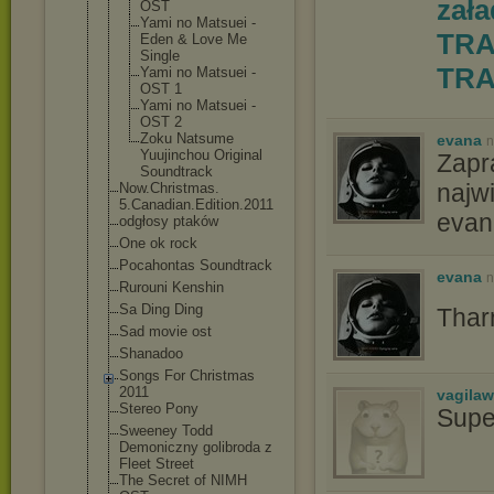
zał
OST
Yami no Matsuei -
TRA
Eden & Love Me
Single
TRA
Yami no Matsuei -
OST 1
Yami no Matsuei -
OST 2
Zoku Natsume
evana
n
Yuujinchou Original
Zapr
Soundtrack
najw
Now.Christmas.
5.Canadian.Edi
tion.2011
evan
odgłosy ptaków
One ok rock
Pocahontas Soundtrack
evana
n
Rurouni Kenshin
Sa Ding Ding
Thar
Sad movie ost
Shanadoo
Songs For Christmas
2011
vagila
Stereo Pony
Supe
Sweeney Todd
Demoniczny golibroda z
Fleet Street
The Secret of NIMH