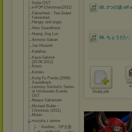
Snów OST
05. 3つの涙 off v
e-POP.Christma
s(2011)
Fahrenheit - Two-Sided
Fahrenheit
Hangry and angry
Hero Soundtrack
Huang Jing Lun
06. ちょうだい、ダー
Ikimono Gakari
Joe Hisaishi
Kalafina
Kaya-Salome
(20.06.2012)
Kiroro
Kotoko
Kung Fu Panda (2008) -
Soundtrack
Odt
fo
Lemony Snicket's Series
of Infortunate Events
Dodaj plik
OST
Maaya Sakamoto
Michael Buble -
Christmas (2011)
Mulan
muzyka z anime
「Another」OP
主題