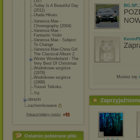
OST
BG.SP..
Today Is A Beautiful Day
(2011)
POZ
Utada Hikaru
NOW
Vanessa Mae -
Choreography (2004)
Vanessa Mae -
Fantastic Violin
KevinP
Vanessa Mae - Subject
Zapr
To Change
Vanessa Mae-China Girl
The Classical Album 2
Winter Wonderland - The
Very Best Of Christmas
Wodnikowe wzgórze
(1978)
Musisz się
Wodnikowe wzgórze
(1999)
Yousei Teikoku
Yui
obrazki
Zaprzyjaźnion
zachomikowane
Pokazuj foldery i treści
Ostatnio pobierane pliki