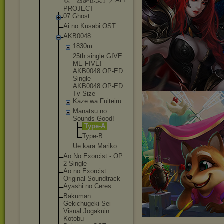
歌「凶夢伝染」／A
LI
PROJECT
07 Ghost
Ai no Kusabi OST
AKB0048
1830m
25th single GIVE
ME FIVE!
AKB0048 OP-ED
Single
AKB0048 OP-ED
Tv Size
Kaze wa Fuiteiru
Manatsu no
Sounds Good!
Type-
A
Type-
B
Ue kara Mariko
Ao No Exorcist - OP
2 Single
Ao no Exorcist
Original Soundtrack
Ayashi no Ceres
Bakuman
Gekichugeki Sei
Visual Jogakuin
Kotobu