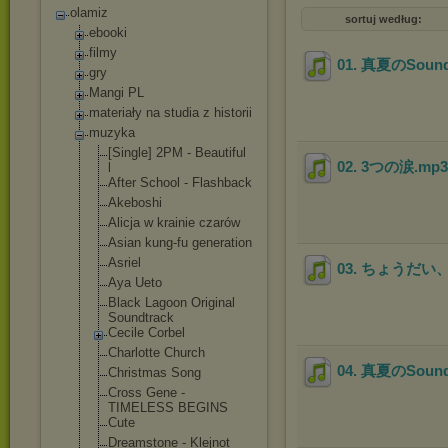
olamiz
sortuj według:
ebooki
filmy
01. 真夏のSound
gry
Mangi PL
materiały na studia z historii
muzyka
[Single] 2PM - Beautiful
02. 3つの涙
.mp
l
After School - Flashback
Akeboshi
Alicja w krainie czarów
Asian kung-fu generation
Asriel
03. ちょうだい
Aya Ueto
Black Lagoon Original
Soundtrack
Cecile Corbel
Charlotte Church
04. 真夏のSounds 
Christmas Song
Cross Gene -
TIMELESS BEGINS
Cute
Dreamstone - Klejnot