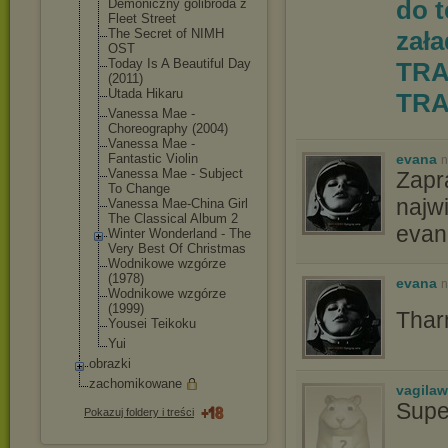
do 
Demoniczny golibroda z
Fleet Street
The Secret of NIMH
zał
OST
Today Is A Beautiful Day
TRA
(2011)
Utada Hikaru
TRA
Vanessa Mae -
Choreography (2004)
Vanessa Mae -
Fantastic Violin
evana
n
Vanessa Mae - Subject
Zapr
To Change
najw
Vanessa Mae-China Girl
The Classical Album 2
evan
Winter Wonderland - The
Very Best Of Christmas
Wodnikowe wzgórze
(1978)
evana
n
Wodnikowe wzgórze
(1999)
Thar
Yousei Teikoku
Yui
obrazki
zachomikowane
vagila
Supe
Pokazuj foldery i treści