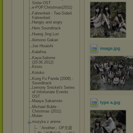
Snów OST
e-POP.Christma
s(2011)
Fahrenheit - Two-Sided
Fahrenheit
Hangry and angry
Hero Soundtrack
Huang Jing Lun
Ikimono Gakari
Joe Hisaishi
image
.jpg
Kalafina
Kaya-Salome
(20.06.2012)
Kiroro
Kotoko
Kung Fu Panda (2008) -
Soundtrack
Lemony Snicket's Series
of Infortunate Events
OST
Maaya Sakamoto
type a
.jpg
Michael Buble -
Christmas (2011)
Mulan
muzyka z anime
「Another」OP
主題