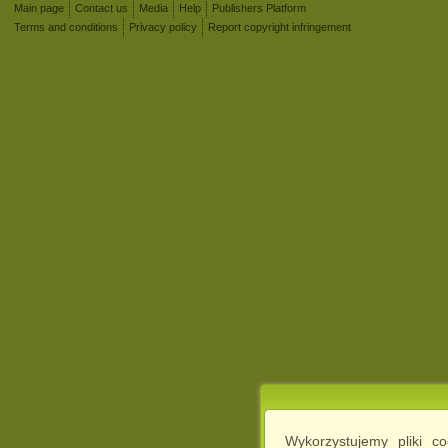
Main page
Contact us
Media
Help
Publishers Platform
Terms and conditions
Privacy policy
Report copyright infringement
Wykorzystujemy pliki c