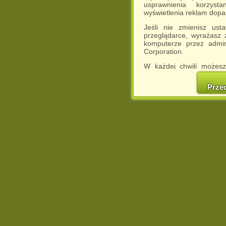
usprawnienia korzyst
wyświetlenia reklam dop
Jeśli nie zmienisz ust
przeglądarce, wyrażasz
komputerze przez admin
Corporation.
W każdej chwili możesz
cookies w swojej przeglą
w naszej Pol
Prze
http://chomikuj.pl/Polity
Jednocześnie informuje
może spowodować ogr
Chomikuj.pl.
W przypadku braku twojej
prosimy o opuszczenie se
Wykorzystanie plików c
(dostosowanie reklam do
działań marketingowych).
Wyrażenie sprzeciwu spo
będzie dopasowana do Tw
wyświetlona przypadkowo
Istnieje możliwość zmian