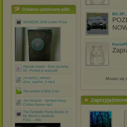
Ostatnio pobierane pliki
BG.SP..
POZ
SKHIZEIN 2008 Lektor Pl.avi
NOW
KevinP
Zapr
Allende Isabel - Dom duchów
02 - Portret w sepii.pdf
24-danny_elfman-
Musisz się
alice_reprise_5.mp3
The worlds of Billy 2.rar
Zaprzyjaźnion
Joe Hisaishi - Spirited Away-
Chihiro theme.mp3
The Fantastic Flying Books of
Mr. Morris Lessmore
FULL....mkv