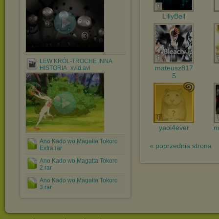
LillyBell
LEW KRÓL-TROCHE INNA
mateusz817
HISTORIA_xvid.avi
5
yaoi4ever
m
Ano Kado wo Magatta Tokoro
« poprzednia strona
Extra.rar
Ano Kado wo Magatta Tokoro
2.rar
Ano Kado wo Magatta Tokoro
3.rar