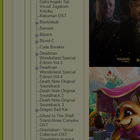
Gekichugeki Sei
Visual Jogakuin
Kotobu
Bakuman OST
Beelzebub
Berserk
Bleach
Blood-C
Code Breaker
Deadman
Wonderland Special
Editoin Vol.3
Deadman
Wonderland Special
Editoin Vol.4
Death Note Original
Soundtrack
Death Note Original
Soundtrack 2
Death Note Original
Soundtrack 3
Dragon Ball Kai
Ghost In The Shell
Stand Alone Complex
OST
Gravitation - Vocal
Collection OST
Gravitation tv-track