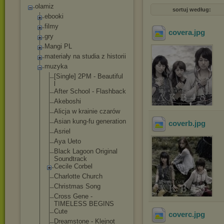
olamiz
sortuj według:
ebooki
filmy
covera
.jpg
gry
Mangi PL
materiały na studia z historii
muzyka
[Single] 2PM - Beautiful
l
After School - Flashback
Akeboshi
Alicja w krainie czarów
Asian kung-fu generation
coverb
.jpg
Asriel
Aya Ueto
Black Lagoon Original
Soundtrack
Cecile Corbel
Charlotte Church
Christmas Song
Cross Gene -
TIMELESS BEGINS
Cute
coverc
.jpg
Dreamstone - Klejnot