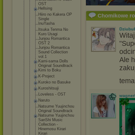
OST
Hellsing
Hiiro no Kakera OP
Chomikowe r
Single
InuYasha
Dziubu
Itsuka Tenma No
Witaj
Kuro Usagi
Junjou Romantica
"Supe
OST 2
Junjou Romantica
odcin
Sound Collection
vol.1
Ale h
Kami-sama Dolls
Original Soundtrack
zaku
Kimi to Boku
K-Project
tema
Kuroko no Basuke
Kuroshitsuj
i
Loveless - OST
wagner
Naruto
Natsume Yuujinchou
Original Soundtrack
Natsume Yuujinchou
SanShi Music
Collection -
Hinemosu Kirari
Kirari