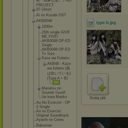
歌「凶夢伝染」／A
LI
PROJECT
07 Ghost
Ai no Kusabi OST
AKB0048
type b
.jpg
1830m
25th single GIVE
ME FIVE!
AKB0048 OP-ED
Single
AKB0048 OP-ED
Tv Size
Kaze wa Fuiteiru
AKB48 - Kaze
wa fuite
iru (風
は吹い
ている)
(Type A + B)
BK
Manatsu no
Sounds Good!
Ue kara Mariko
Dodaj plik
Ao No Exorcist - OP
2 Single
Ao no Exorcist
Original Soundtrack
Ayashi no Ceres
Bakuman