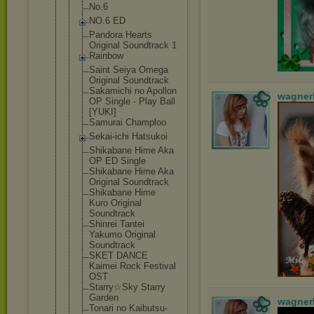
No.6
NO.6 ED
Pandora Hearts
Original Soundtrack 1
Rainbow
Saint Seiya Omega
Original Soundtrack
Sakamichi no Apollon
wagner
OP Single - Play Ball
[YUKI]
Samurai Champloo
Sekai-ichi Hatsukoi
Shikabane Hime Aka
OP ED Single
Shikabane Hime Aka
Original Soundtrack
Shikabane Hime
Kuro Original
Soundtrack
Shinrei Tantei
Yakumo Original
Soundtrack
SKET DANCE
Kaimei Rock Festival
OST
Starry☆Sky Starry
Garden
wagner
Tonari no Kaibutsu-