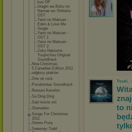
ku
n OP
Uragiri wa Boku no
Namae wo Shitteiru
OST
Yami no Matsuei -
Eden & Love Me
Single
Yami no Matsuei -
OST 1
Yami no Matsuei -
OST 2
Zoku Natsume
Yuujinchou Original
Soundtrack
Now.Christmas.
5.Canadian.Edi
tion.2011
odgłosy ptaków
One ok rock
Tsuki_
Pocahontas Soundtrack
Wit
Rurouni Kenshin
Sa Ding Ding
znaj
Sad movie ost
to n
Shanadoo
Songs For Christmas
będz
2011
Stereo Pony
tylk
Sweeney Todd