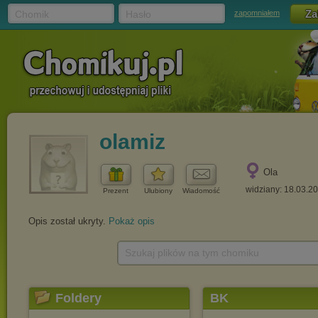
Chomik
Hasło
zapomniałem
olamiz
Ola
widziany: 18.03.2
Prezent
Ulubiony
Wiadomość
Opis został ukryty.
Pokaż opis
Szukaj plików na tym chomiku
Foldery
BK