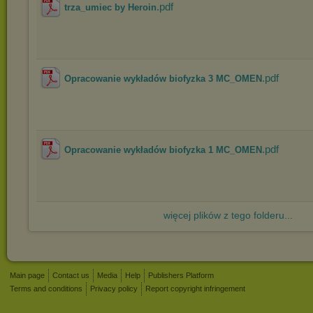
.pdf
trza_umiec by Heroin
.pdf
Opracowanie wykładów biofyzka 3 MC_OMEN
.pdf
Opracowanie wykładów biofyzka 1 MC_OMEN
więcej plików z tego folderu...
Main page
Contact us
Media
Help
Publishers Platform
Terms and conditions
Privacy policy
Report copyright infringement