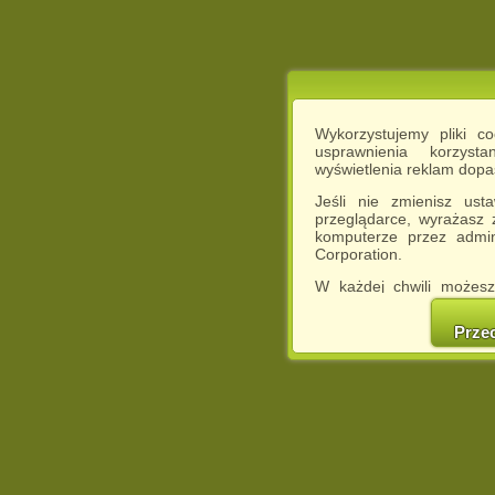
Wykorzystujemy pliki c
usprawnienia korzyst
wyświetlenia reklam dop
Jeśli nie zmienisz ust
przeglądarce, wyrażasz
komputerze przez admin
Corporation.
W każdej chwili możesz
cookies w swojej przeglą
w naszej Pol
Prze
http://chomikuj.pl/Polity
Jednocześnie informuje
może spowodować ogr
Chomikuj.pl.
W przypadku braku twojej
prosimy o opuszczenie se
Wykorzystanie plików c