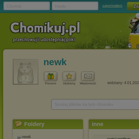
Chomik
Hasło
zapomniałem
newk
widziany: 4.01.20
Prezent
Ulubiony
Wiadomość
Szukaj plików na tym chomiku
Foldery
inne
newk
sortuj według: