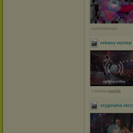
zachomikowany
cekawy wystep
oglądaj online
z chomika
love5pl
oryginalna skr