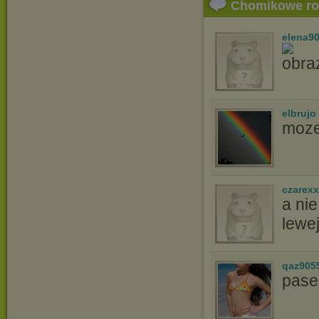
Chomikowe r
elena9
elbrujo
moze
czarex
a ni
lewe
qaz905
pase