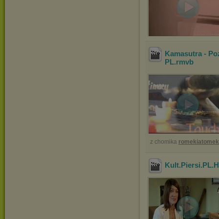
Kamasutra - P
PL
.rmvb
z chomika
romekiatome
Kult.Piersi.PL.