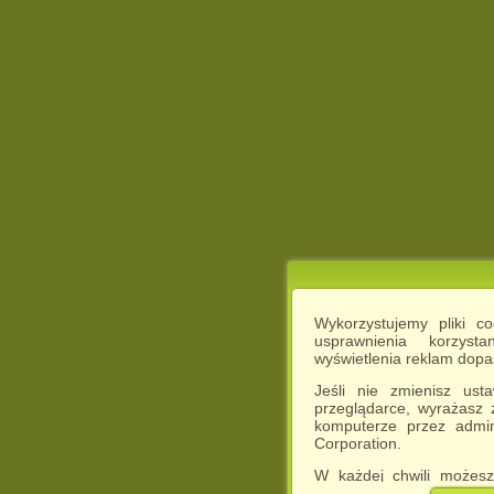
Wykorzystujemy pliki c
usprawnienia korzyst
wyświetlenia reklam dop
Jeśli nie zmienisz ust
przeglądarce, wyrażasz
komputerze przez admin
Corporation.
W każdej chwili możesz
cookies w swojej przeglą