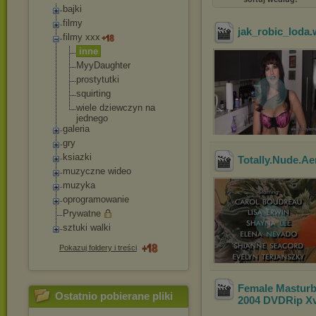
bajki
filmy
jak_robic_loda
filmy xxx
inne
MyyDaughter
prostytutki
squirting
wiele dziewczyn na
jednego
galeria
gry
ksiazki
Totally.Nude.Ae
muzyczne wideo
muzyka
oprogramowanie
Prywatne
sztuki walki
Pokazuj foldery i treści
Female Masturb
Ostatnio pobierane pliki
2004 DVDRip X