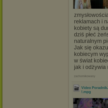
zmysłowością.
reklamach i n
kobiety są du
dziś płeć że
naturalnym pi
Jak się okaz
kobiecym wyp
w świat kobie
jak i odżywia
zachomikowany
Video Poradnik
!
.mpg