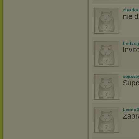
ciastko
nie d
Furlynjj
Invit
xejowo
Supe
LeonxD
Zapr