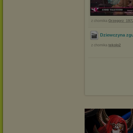
z chomika
Grzegorz_197
Dziewczyna zgub
z chomika
tekolo2