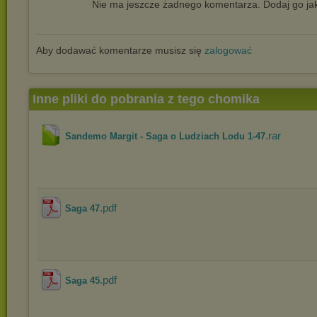
Nie ma jeszcze żadnego komentarza. Dodaj go jak
Aby dodawać komentarze musisz się
zalogować
Inne pliki do pobrania z tego chomika
.rar
Sandemo Margit - Saga o Ludziach Lodu 1-47
.pdf
Saga 47
.pdf
Saga 45