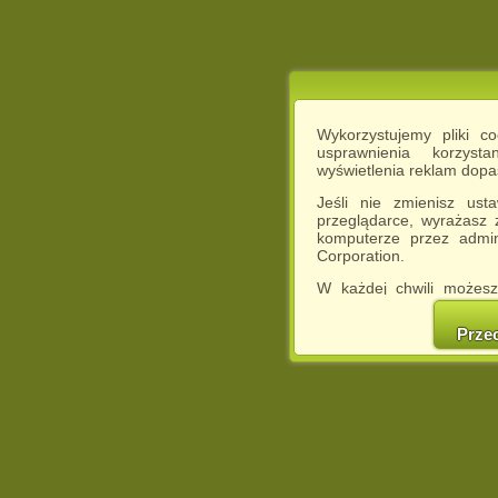
Wykorzystujemy pliki c
usprawnienia korzyst
wyświetlenia reklam dop
Jeśli nie zmienisz ust
przeglądarce, wyrażasz
komputerze przez admin
Corporation.
W każdej chwili możesz
cookies w swojej przeglą
w naszej Pol
Prze
http://chomikuj.pl/Polity
Jednocześnie informuje
może spowodować ogr
Chomikuj.pl.
W przypadku braku twojej
prosimy o opuszczenie se
Wykorzystanie plików c