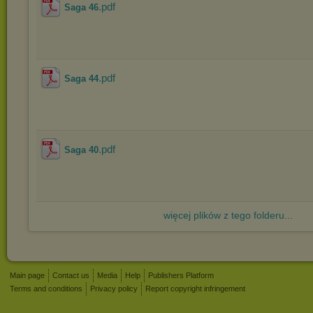
.pdf
Saga 46
.pdf
Saga 44
.pdf
Saga 40
więcej plików z tego folderu...
Main page
Contact us
Media
Help
Publishers Platform
Terms and conditions
Privacy policy
Report copyright infringement