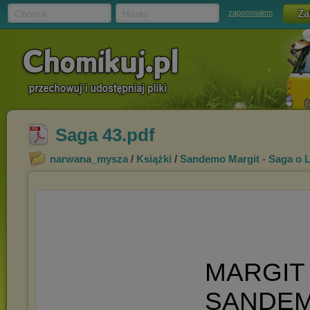
Chomik
Hasło
zapomniałem
Saga 43.pdf
narwana_mysza
/
Książki
/
Sandemo Margit - Saga o 