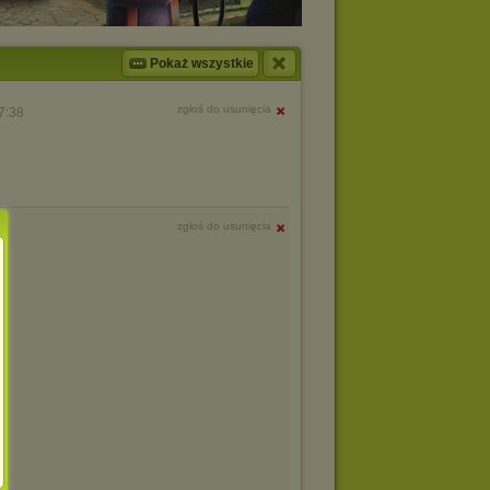
Pokaż wszystkie
zgłoś do usunięcia
7:38
zgłoś do usunięcia