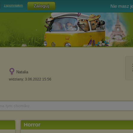
Nie masz j
zapomniałem
Natalia
widziany: 3.06.2022 15:56
 na tym chomiku
Horror