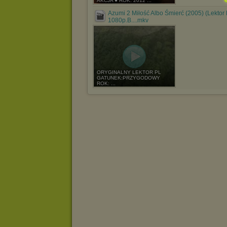
AKCJA ● ROK: 2012 ...
Azumi 2 Miłość Albo Śmierć (2005) (Lektor
1080p.B....mkv
ORYGINALNY LEKTOR PL
GATUNEK:PRZYGODOWY
ROK: ...