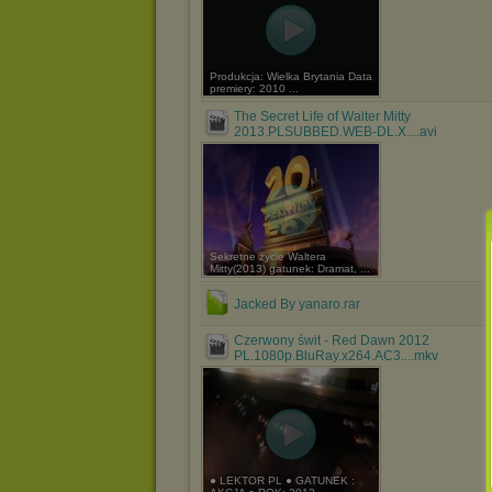
Produkcja: Wielka Brytania Data
premiery: 2010 ...
The Secret Life of Walter Mitty
2013.PLSUBBED.WEB-DL.X....avi
Sekretne życie Waltera
Mitty(2013) gatunek: Dramat, ...
Jacked By yanaro.rar
Czerwony świt - Red Dawn 2012
PL.1080p.BluRay.x264.AC3....mkv
● LEKTOR PL ● GATUNEK :