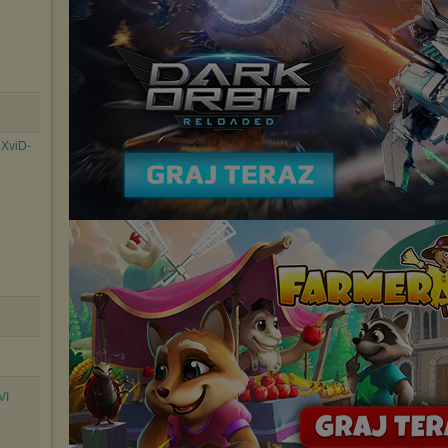
.XviD-
VI