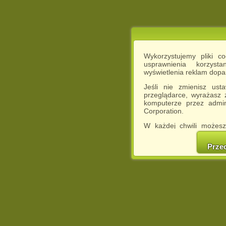
Wykorzystujemy pliki c
usprawnienia korzyst
wyświetlenia reklam dop
Jeśli nie zmienisz ust
przeglądarce, wyrażasz
komputerze przez admin
Corporation.
W każdej chwili możesz
cookies w swojej przeglą
w naszej Pol
Prze
http://chomikuj.pl/Polity
Jednocześnie informuje
może spowodować ogr
Chomikuj.pl.
W przypadku braku twojej
prosimy o opuszczenie se
Wykorzystanie plików c