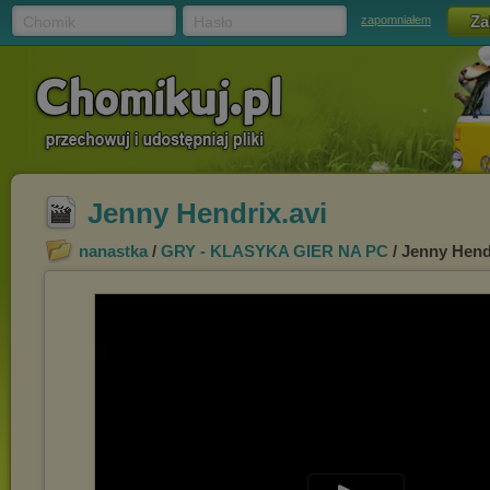
Chomik
Hasło
zapomniałem
Jenny Hendrix.avi
nanastka
/
GRY - KLASYKA GIER NA PC
/ Jenny Hend