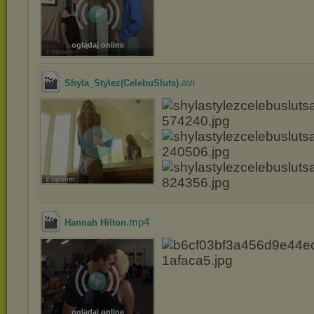
oglądaj online
z opisem
.avi
Shyla_Stylez(CelebuSluts)
z opisem
.mp4
Hannah Hilton
oglądaj online