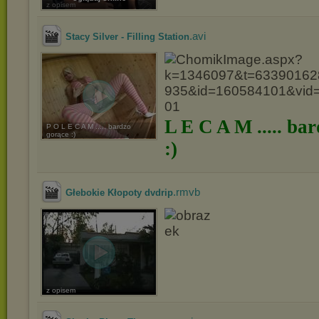
z opisem
.avi
Stacy Silver - Filling Station
L E C A M ..... ba
P O L E C A M ..... bardzo
gorące :)
:)
.rmvb
Głebokie Kłopoty dvdrip
z opisem