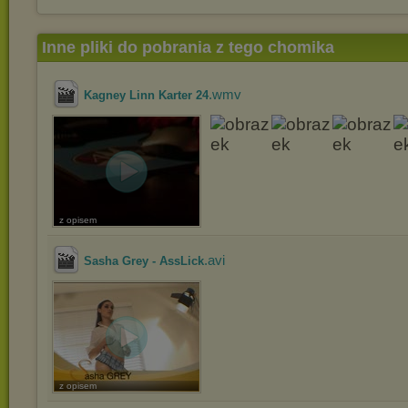
Inne pliki do pobrania z tego chomika
.wmv
Kagney Linn Karter 24
z opisem
.avi
Sasha Grey - AssLick
z opisem