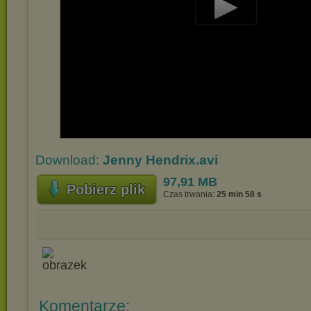
Play
Video
Download:
Jenny Hendrix.avi
97,91 MB
Pobierz plik
Czas trwania:
25 min 58 s
Komentarze: