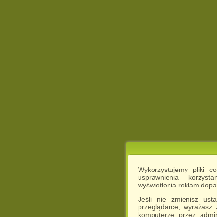
Wykorzystujemy pliki c
usprawnienia korzyst
wyświetlenia reklam dop
Jeśli nie zmienisz ust
przeglądarce, wyrażasz
komputerze przez admin