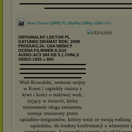
▬▬▬▬▬▬▬▬▬▬▬▬▬▬▬▬▬▬▬▬▬▬▬▬▬▬▬
▬▬▬▬▬▬▬▬▬▬▬▬▬▬▬▬▬▬▬▬▬
.mkv
Gran Torino (2008) PL.BluRay.1080p.x264
ORYGINALNY LEKTOR PL
GATUNEK:DRAMAT
ROK: 2008
PRODUKCJA: USA NIEMCY
OCENA FILMWEB:8,3/10
AUDIO:AC3 384 KB 5.1 CHNLS
VIDEO:1920 x 800
▬▬▬▬▬▬▬▬▬▬▬▬▬▬▬▬
▬▬▬▬▬▬▬▬▬▬▬▬▬▬▬▬
▬▬▬▬▬▬▬▬▬▬▬▬▬▬▬▬
▬▬▬▬▬▬▬▬▬▬▬▬▬▬
Walt Kowalski, weteran wojny
w Korei i zapiekły rasista z
krwi i kości o stalowej woli,
żyjący w świecie, który
nieustannie ulega zmianom,
zostaje zmuszony przez
sąsiadów-imigrantów, którzy wraz ze swoją rodziną
sąsiedzku, do trudnej konfrontacji z własnym
uprzedzeniami. A wszystko zacznie się od klasy