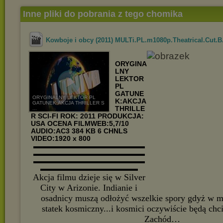
Inne pliki do pobrania z tego chomika
Kowboje i obcy (2011) MULTi.PL.m1080p.Theatrical.Cut.B.
ORYGINA
LNY
LEKTOR
PL
GATUNE
ORYGINALNY LEKTOR PL
K:AKCJA
GATUNEK:AKCJA THRILLER S
THRILLE
...
R SCI-FI
ROK: 2011
PRODUKCJA:
USA
OCENA FILMWEB:5,7/10
AUDIO:AC3 384 KB 6 CHNLS
VIDEO:1920 x 800
▬▬▬▬▬▬▬▬▬▬▬▬▬▬▬▬
▬▬▬▬▬▬▬▬▬▬▬▬▬▬▬▬
▬▬▬▬▬▬▬▬▬▬▬▬▬▬▬▬
▬▬▬▬▬▬▬▬▬▬▬▬▬▬
Akcja filmu dzieje się w Silver
City w Arizonie. Indianie i
osadnicy muszą odłożyć wszelkie spory gdyż w mie
statek kosmiczny...i kosmici oczywiście będą chc
Zachód…