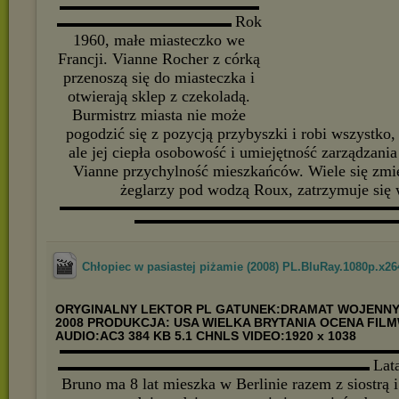
▬▬▬▬▬▬▬▬▬▬▬▬▬▬▬▬
Rok
▬▬▬▬▬▬▬▬▬▬▬▬▬▬
1960, małe miasteczko we
Francji. Vianne Rocher z córką
przenoszą się do miasteczka i
otwierają sklep z czekoladą.
Burmistrz miasta nie może
pogodzić się z pozycją przybyszki i robi wszystko, 
ale jej ciepła osobowość i umiejętność zarządzani
Vianne przychylność mieszkańców. Wiele się zmie
żeglarzy pod wodzą Roux, zatrzymuje się 
▬▬▬▬▬▬▬▬▬▬▬▬▬▬▬▬▬▬▬▬▬▬▬▬▬▬▬
▬▬▬▬▬▬▬▬▬▬▬▬▬▬▬▬▬▬▬▬▬
Chłopiec w pasiastej piżamie (2008) PL.BluRay.1080p.x26
ORYGINALNY LEKTOR PL
GATUNEK:DRAMAT WOJENN
2008
PRODUKCJA: USA WIELKA BRYTANIA
OCENA FILM
AUDIO:AC3 384 KB 5.1 CHNLS VIDEO:1920 x 1038
▬▬▬▬▬▬▬▬▬▬▬▬▬▬▬▬▬▬▬▬▬▬▬▬▬▬▬
Lata
▬▬▬▬▬▬▬▬▬▬▬▬▬▬▬▬▬▬▬▬▬▬▬▬▬
Bruno ma 8 lat mieszka w Berlinie razem z siostrą 