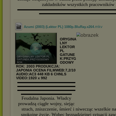
zakładników wszystkich pracowników
▬▬▬▬▬▬▬▬▬▬▬▬▬▬▬▬▬▬▬▬▬▬▬▬▬▬▬
▬▬▬▬▬▬▬▬▬▬▬▬▬▬▬▬▬▬▬▬▬
.mkv
Azumi (2003) (Lektor PL) 1080p.BluRay.x264
ORYGINA
LNY
LEKTOR
PL
GATUNE
ORYGINALNY LEKTOR PL
K:PRZYG
GATUNEK:PRZYGODOWY
ODOWY
ROK: ...
ROK: 2003
PRODUKCJA:
JAPONIA
OCENA FILMWEB:7,2/10
AUDIO:AC3 448 KB 6 CHNLS
VIDEO:1920 x 992
▬▬▬▬▬▬▬▬▬▬▬▬▬▬▬▬
▬▬▬▬▬▬▬▬▬▬▬▬▬▬▬▬
▬▬▬▬▬▬▬▬▬▬▬▬▬▬▬▬
▬▬▬▬▬▬▬▬▬▬▬▬▬▬
Feudalna Japonia. Władcy
prowadzą ciągłe wojny, siejąc
strach, zniszczenie, śmierć i niwecząc wszelkie na
spokojne życie. Wobec beznadziejnej sytuacji zawi