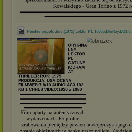
Kowalskiego - Gran Torino z 1972 
▬▬▬▬▬▬▬▬▬▬▬▬▬▬▬▬▬▬▬▬▬▬▬▬▬▬▬
▬▬▬▬▬▬▬▬▬▬▬▬▬▬▬▬▬▬▬▬▬
Pieskie popołudnie (1975) Lektor PL 1080p.BluRay.DD1.0.
ORYGINA
LNY
LEKTOR
PL
GATUNE
ORYGINALNY LEKTOR PL
K:DRAM
GATUNEK:DRAMAT THRILLER
AT
...
THRILLER
ROK: 1975
PRODUKCJA: USA
OCENA
FILMWEB:7,8/10
AUDIO:AC3 192
KB 1 CHNLS VIDEO:1920 x 1080
▬▬▬▬▬▬▬▬▬▬▬▬▬▬▬▬
▬▬▬▬▬▬▬▬▬▬▬▬▬▬▬▬
▬▬▬▬▬▬▬▬▬▬▬▬▬▬▬▬
▬▬▬▬▬▬▬▬▬▬▬▬▬▬
Film oparty na autentycznych
wydarzeniach. Po próbie
zrabowania pieniędzy pewien nowojorczyk i jego
zostaje oblężnoych w banku przez policję. Złodziej