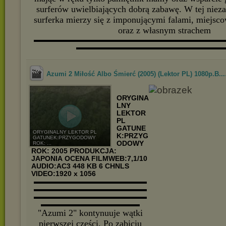
surferów uwielbiających dobrą zabawę. W tej nieza
surferka mierzy się z imponującymi falami, miejsc
oraz z własnym strachem
▬▬▬▬▬▬▬▬▬▬▬▬▬▬▬▬▬▬▬▬▬▬▬▬▬▬▬
▬▬▬▬▬▬▬▬▬▬▬▬▬▬▬▬▬▬▬▬▬
Azumi 2 Miłość Albo Śmierć (2005) (Lektor PL) 1080p.B...
ORYGINA
LNY
LEKTOR
PL
GATUNE
ORYGINALNY LEKTOR PL
K:PRZYG
GATUNEK:PRZYGODOWY
ODOWY
ROK: ...
ROK: 2005
PRODUKCJA:
JAPONIA
OCENA FILMWEB:7,1/10
AUDIO:AC3 448 KB 6 CHNLS
VIDEO:1920 x 1056
▬▬▬▬▬▬▬▬▬▬▬▬▬▬▬▬
▬▬▬▬▬▬▬▬▬▬▬▬▬▬▬▬
▬▬▬▬▬▬▬▬▬▬▬▬▬▬▬▬
▬▬▬▬▬▬▬▬▬▬▬▬▬▬
"Azumi 2" kontynuuje wątki
pierwszej części. Po zabiciu