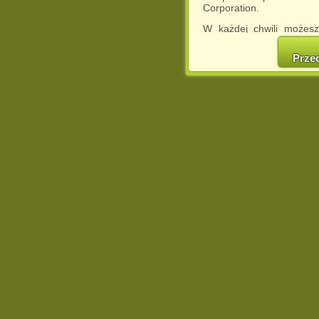
Corporation.
W każdej chwili możesz
cookies w swojej przeglą
w naszej Pol
Prze
http://chomikuj.pl/Polity
Jednocześnie informuje
może spowodować ogr
Chomikuj.pl.
W przypadku braku twojej
prosimy o opuszczenie se
Wykorzystanie plików c
(dostosowanie reklam do
działań marketingowych).
Wyrażenie sprzeciwu spo
będzie dopasowana do Tw
wyświetlona przypadkowo
Istnieje możliwość zmian
sposób uniemożliwiając
urządzeniu końcowym. M
dokonując odpowiednich
internetowej.
Pełną informację na 