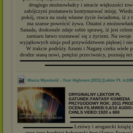
drugiego możnowładcy i utracie większości tow
zabójczyni postanawia kontynuować misję. Wiedzą
pokój, rzuca na szalę własne życie świadoma, iż z t
ma szanse powrócić żywa. Ostatni z możnowład
Sanada, doskonale zdaje sobie sprawę, iż jest cele
zamiaru łatwo rozstawać się z życiem. Na swoje
wyjątkowych ninja pod przywództwem pięknej i nie
W trakcie podróży Azumi i Nagarę czeka wiele p
drodze staną nowi, potężni przeciwnicy, poznają te
▬▬▬▬▬▬▬▬▬▬▬▬▬▬▬▬▬▬▬▬▬▬▬▬▬▬▬
▬▬▬▬▬▬▬▬▬▬▬▬▬▬▬▬▬▬▬▬▬
Wasza Wysokość - Your Highness (2011) [Lektor PL m1080
ORYGINALNY LEKTOR PL
GATUNEK:FANTASY KOMEDIA
PRZYGODOWY
ROK: 2011
PROD
OCENA FILMWEB:5,6/10
AUDIO:
CHNLS VIDEO:1920 x 800
ORYGINALNY LEKTOR PL
▬▬▬▬▬▬▬▬▬▬▬▬▬▬▬
GATUNEK:FANTASY KOMEDIA
▬▬▬▬▬▬▬▬▬▬▬▬▬▬▬
...
Leniwy i arogancki książę
▬▬▬▬▬▬▬▬▬▬▬▬
oraz jego bardziej bohaterski brat (James Franco