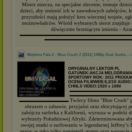
Mistrz miecza, na specjalne zlecenie, trenuje dzies
dzieci, aby zmienić ich w zawodowych zabójców, kt
przyszłości mają położyć kres wiecznej wojnie, z
możnowładców. Wśród wybranych sierot znajduje 
dźwięcznie brzmiącym imieniu - Azum
▬▬▬▬▬▬▬▬▬▬▬▬▬▬▬▬▬▬▬▬▬▬▬▬▬▬▬
▬▬▬▬▬▬▬▬▬▬▬▬▬▬▬▬▬▬▬▬▬
.
Błękitna Fala 2 - Blue Crush 2 (2011) 1080p Dual Audio...
ORYGINALNY LEKTOR PL
GATUNEK:AKCJA MELODRAMA
SPORTOWY
ROK: 2011
PRODUK
OCENA FILMWEB:6,2/10
AUDIO:
CHNLS VIDEO:1920 x 1080
ORYGINALNY LEKTOR PL
▬▬▬▬▬▬▬▬▬▬▬▬▬▬▬
GATUNEK:AKCJA
▬▬▬▬▬▬▬▬▬▬▬▬▬▬▬
MELODRAMAT ...
Twórcy filmu "Blue Crush"
▬▬▬▬▬▬▬▬▬▬▬▬
obrazem o zabawie, przyjaźni oraz ekscytującej p
zabójcza surferka z Kalifornii, wyrusza w podróż 
wybrzeży Południowej Afryki. Zdeterminowana aby
swojej matki o surfowaniu w legendarnej Jeffrey’s
mając w ręku tylko pamiętnik mamy oraz wsparcie 