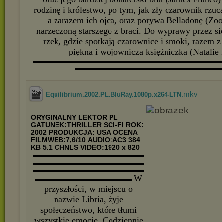
rodzinę i królestwo, po tym, jak zły czarownik rzuca
a zarazem ich ojca, oraz porywa Belladonę (Zo
narzeczoną starszego z braci. Do wyprawy przez s
rzek, gdzie spotkają czarownice i smoki, razem z
piękna i wojownicza księżniczka (Natalie
▬▬▬▬▬▬▬▬▬▬▬▬▬▬▬▬▬▬▬▬▬▬▬▬▬▬▬
▬▬▬▬▬▬▬▬▬▬▬▬▬▬▬▬▬▬▬▬▬
.mkv
Equilibrium.2002.PL.BluRay.1080p.x264-LTN
ORYGINALNY LEKTOR PL
GATUNEK:THRILLER SCI-FI
ROK:
2002
PRODUKCJA: USA
OCENA
FILMWEB:7,6/10
AUDIO:AC3 384
KB 5.1 CHNLS VIDEO:1920 x 820
▬▬▬▬▬▬▬▬▬▬▬▬▬▬▬▬
▬▬▬▬▬▬▬▬▬▬▬▬▬▬▬▬
▬▬▬▬▬▬▬▬▬▬▬▬▬▬▬▬
W
▬▬▬▬▬▬▬▬▬▬▬▬▬▬
przyszłości, w miejscu o
nazwie Libria, żyje
społeczeństwo, które tłumi
wszystkie emocje. Codziennie