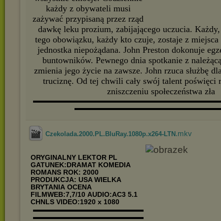
każdy z obywateli musi
zażywać przypisaną przez rząd
dawkę leku prozium, zabijającego uczucia. Każdy, 
tego obowiązku, każdy kto czuje, zostaje z miejsca
jednostka niepożądana. John Preston dokonuje egze
buntowników. Pewnego dnia spotkanie z należącą
zmienia jego życie na zawsze. John rzuca służbę dl
truciznę. Od tej chwili cały swój talent poświęci 
zniszczeniu społeczeństwa zła
▬▬▬▬▬▬▬▬▬▬▬▬▬▬▬▬▬▬▬▬▬▬▬▬▬▬▬
▬▬▬▬▬▬▬▬▬▬▬▬▬▬▬▬▬▬▬▬▬
.mkv
Czekolada.2000.PL.BluRay.1080p.x264-LTN
ORYGINALNY LEKTOR PL
GATUNEK:DRAMAT KOMEDIA
ROMANS
ROK: 2000
PRODUKCJA: USA WIELKA
BRYTANIA
OCENA
FILMWEB:7,7/10
AUDIO:AC3 5.1
CHNLS VIDEO:1920 x 1080
▬▬▬▬▬▬▬▬▬▬▬▬▬▬▬▬
▬▬▬▬▬▬▬▬▬▬▬▬▬▬▬▬