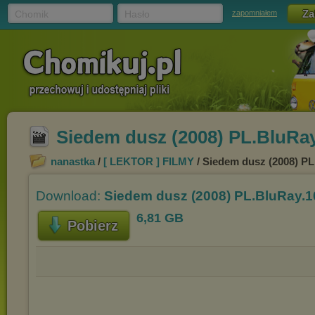
Chomik
Hasło
zapomniałem
Siedem dusz (2008) PL.BluRa
nanastka
/
[ LEKTOR ] FILMY
/ Siedem dusz (2008) P
Download:
Siedem dusz (2008) PL.BluRay.
6,81 GB
Pobierz