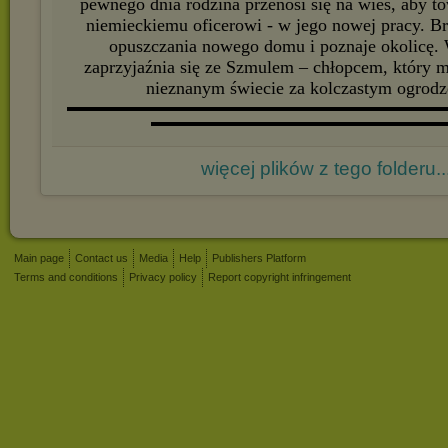
pewnego dnia rodzina przenosi się na wieś, aby t
niemieckiemu oficerowi - w jego nowej pracy. B
opuszczania nowego domu i poznaje okolicę.
zaprzyjaźnia się ze Szmulem – chłopcem, który 
nieznanym świecie za kolczastym ogrodz
▬▬▬▬▬▬▬▬▬▬▬▬▬▬▬▬▬▬▬▬▬▬▬▬▬▬▬
▬▬▬▬▬▬▬▬▬▬▬▬▬▬▬▬▬▬▬▬▬
więcej plików z tego folderu..
Main page
Contact us
Media
Help
Publishers Platform
Terms and conditions
Privacy policy
Report copyright infringement