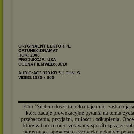
ORYGINALNY LEKTOR PL
GATUNEK:DRAMAT
ROK: 2008
PRODUKCJA: USA
OCENA FILMWEB:8,0/10
AUDIO:AC3 320 KB 5.1 CHNLS
VIDEO:1920 x 800
▬▬▬▬▬▬▬▬▬▬▬▬▬▬▬▬▬▬▬▬▬▬▬▬▬▬▬
Film "Siedem dusz" to pełna tajemnic, zaskakująca
która zadaje prowokacyjne pytania na temat życia 
przebaczenia, przyjaźni, miłości i odkupienia. Opo
które w bardzo nieoczekiwany sposób łączą ze sobą
poruszająca opowieść o człowieku nękanym pewną