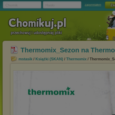
Chomik
Hasło
zapomniałem
Thermomix_Sezon na Thermo
mstasik
/
Książki (SKAN)
/
Thermomix
/ Thermomix_S