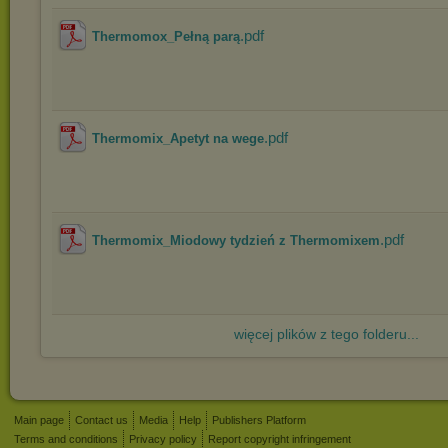
.pdf
Thermomox_Pełną parą
.pdf
Thermomix_Apetyt na wege
.pdf
Thermomix_Miodowy tydzień z Thermomixem
więcej plików z tego folderu...
Main page
Contact us
Media
Help
Publishers Platform
Terms and conditions
Privacy policy
Report copyright infringement