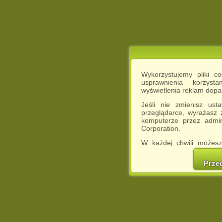
Wykorzystujemy pliki c
usprawnienia korzyst
wyświetlenia reklam dop
Jeśli nie zmienisz ust
przeglądarce, wyrażasz
komputerze przez admin
Corporation.
W każdej chwili możesz
cookies w swojej przeglą
w naszej Pol
Prze
http://chomikuj.pl/Polity
Jednocześnie informuje
może spowodować ogr
Chomikuj.pl.
W przypadku braku twojej
prosimy o opuszczenie se