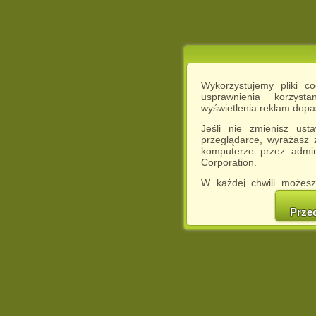
Wykorzystujemy pliki c
usprawnienia korzyst
wyświetlenia reklam dop
Jeśli nie zmienisz ust
przeglądarce, wyrażasz
komputerze przez admin
Corporation.
W każdej chwili możesz
cookies w swojej przeglą
w naszej Pol
Prze
http://chomikuj.pl/Polity
Jednocześnie informuje
może spowodować ogr
Chomikuj.pl.
W przypadku braku twojej
prosimy o opuszczenie se
Wykorzystanie plików c