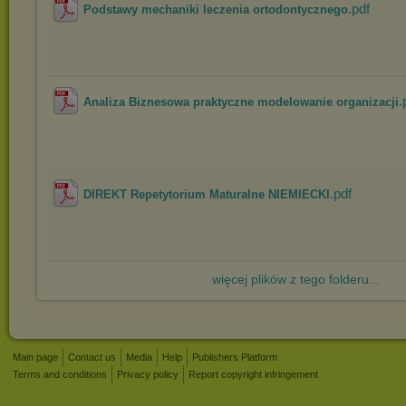
.pdf
Podstawy mechaniki leczenia ortodontycznego
.
Analiza Biznesowa praktyczne modelowanie organizacji
.pdf
DIREKT Repetytorium Maturalne NIEMIECKI
więcej plików z tego folderu...
Main page
Contact us
Media
Help
Publishers Platform
Terms and conditions
Privacy policy
Report copyright infringement