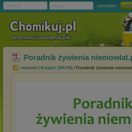
Chomik
Hasło
zapomniałem
Poradnik żywienia niemowlat.
mstasik
/
Książki (SKAN)
/ Poradnik żywienia niemowl