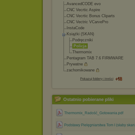
AvancedCODE evo
CNC Vecrtic Aspire
CNC Vecrtic Bonus Cliparts
CNC Vectric VCarvePro
InstaCode
Książki (SKAN)
Podręczniki
Policja
Thermomix
Pentagram TAB 7.6 FIRMWARE
Prywatne
zachomikowane
Pokazuj foldery i treści
Ostatnio pobierane pliki
Thermomix_Radość_Gotowania.pdf
Podstawy Pielęgniarstwa Tom I (słaby skan