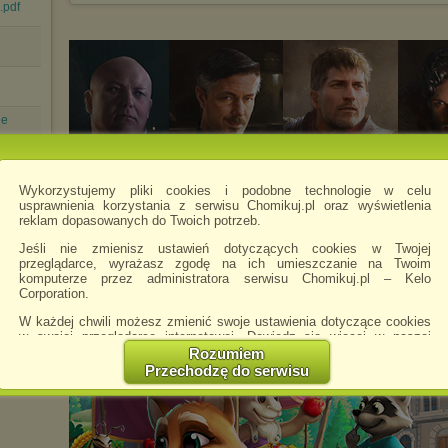
.pdf
ie
df
Wykorzystujemy pliki cookies i podobne technologie w celu
usprawnienia korzystania z serwisu Chomikuj.pl oraz wyświetlenia
ów.pdf
reklam dopasowanych do Twoich potrzeb.
Jeśli nie zmienisz ustawień dotyczących cookies w Twojej
przeglądarce, wyrażasz zgodę na ich umieszczanie na Twoim
komputerze przez administratora serwisu Chomikuj.pl – Kelo
Corporation.
W każdej chwili możesz zmienić swoje ustawienia dotyczące cookies
w swojej przeglądarce internetowej. Dowiedz się więcej w naszej
Polityce Prywatności -
http://chomikuj.pl/PolitykaPrywatnosci.aspx
.
Rozumiem
Przechodzę do serwisu
Jednocześnie informujemy że zmiana ustawień przeglądarki może
spowodować ograniczenie korzystania ze strony Chomikuj.pl.
W przypadku braku twojej zgody na akceptację cookies niestety
prosimy o opuszczenie serwisu chomikuj.pl.