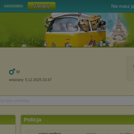
Nie masz j
zapomniałem
M
widziany: 5.12.2025 23:47
 na tym chomiku
Policja
sortuj według:
nazwa
typ pliku