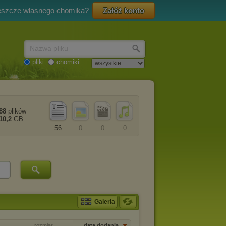
eszcze własnego chomika?
Załóż konto
Nazwa pliku
pliki
chomiki
88
plików
10,2
GB
56
0
0
0
Galeria
rozmiar
data dodania