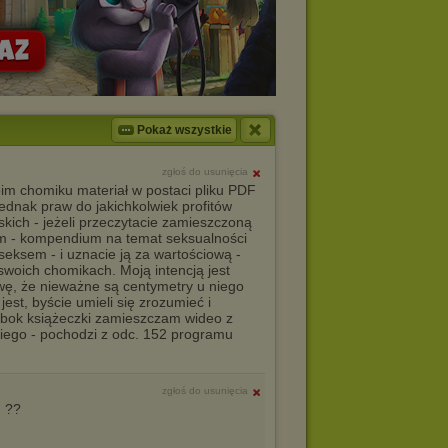
Pokaż wszystkie
zgłoś do usunięcia
m chomiku materiał w postaci pliku PDF
jednak praw do jakichkolwiek profitów
kich - jeżeli przeczytacie zamieszczoną
em - kompendium na temat seksualności
seksem - i uznacie ją za wartościową -
swoich chomikach. Moją intencją jest
wę, że nieważne są centymetry u niego
est, byście umieli się zrozumieć i
 Obok książeczki zamieszczam wideo z
iego - pochodzi z odc. 152 programu
zgłoś do usunięcia
u ??