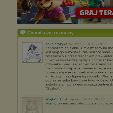
Wykorzystanie plików cookies
przez
Zaufanych Partnerów
(dostosowanie reklam do Twoich potrzeb, analiza skuteczności działań
marketingowych).
Wyrażenie sprzeciwu spowoduje, że wyświetlana Ci reklama nie
będzie dopasowana do Twoich preferencji, a będzie to reklama
wyświetlona przypadkowo.
Chomikowe rozmowy
Istnieje możliwość zmiany ustawień przeglądarki internetowej w
sposób uniemożliwiający przechowywanie plików cookies na
urządzeniu końcowym. Można również usunąć pliki cookies,
seksierotyka
napisano 12.10.2017 09:53
dokonując odpowiednich zmian w ustawieniach przeglądarki
Zapraszam do siebie. Umieszczony na moi
internetowej.
jest mojego autorstwa. Nie roszczę sobie 
Pełną informację na ten temat znajdziesz pod adresem
związanych z przestrzeganiem praw autors
http://chomikuj.pl/PolitykaPrywatnosci.aspx
.
tu krótką książeczkę będącą podręczniki
człowieka i wielu zagadnień związanych z 
rozpowszechniajcie ją, zamieszczajcie na 
bowiem abyście zechcieli zdać sobie spra
ani to, czy masz figurę topmodelki. Ważne j
dobrze ze sobą bawić, nie tylko w łóżku.
instrukcją amatorskiego masażu partnersk
"Galileo".
WojtaS_1991
napisano 18.09.2020 03:05
witam, czy można zrobić update po crack