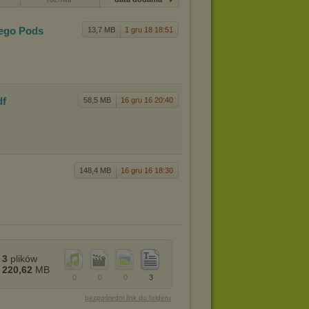
wego Pods
13,7 MB
1 gru 18 18:51
df
58,5 MB
16 gru 16 20:40
148,4 MB
16 gru 16 18:30
3
plików
220,62
MB
0
0
0
3
bezpośredni link do folderu