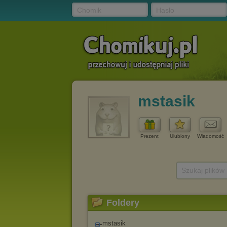
Chomik
Hasło
mstasik
Prezent
Ulubiony
Wiadomość
Szukaj plików
Foldery
mstasik