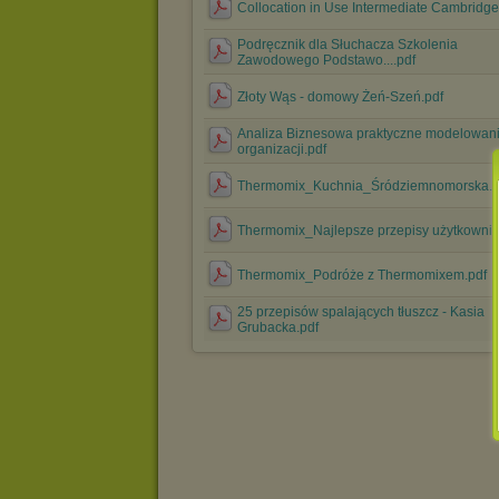
Collocation in Use Intermediate Cambridge
Podręcznik dla Słuchacza Szkolenia
Zawodowego Podstawo....pdf
Złoty Wąs - domowy Żeń-Szeń.pdf
Analiza Biznesowa praktyczne modelowan
organizacji.pdf
Thermomix_Kuchnia_Śródziemnomorska.p
Thermomix_Najlepsze przepisy użytkownik
Thermomix_Podróże z Thermomixem.pdf
25 przepisów spalających tłuszcz - Kasia
Grubacka.pdf