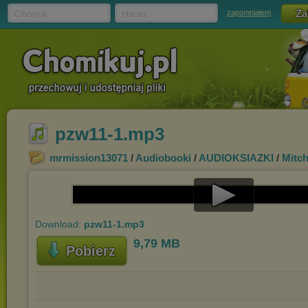
Chomik
Hasło
zapomniałem
pzw11-1.mp3
mrmission13071
/
Audiobooki
/
AUDIOKSIAZKI
/
Mitch
Play
Download:
pzw11-1.mp3
Video
9,79 MB
Pobierz