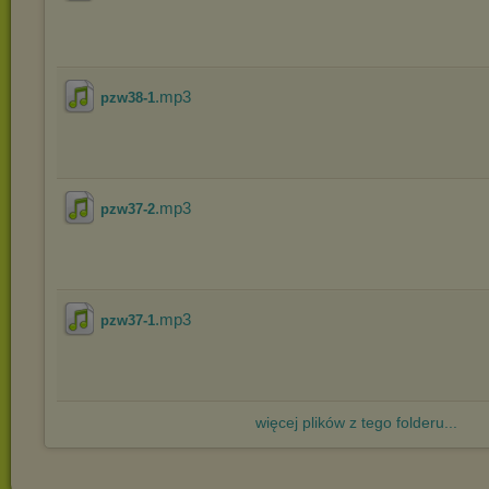
.mp3
pzw38-1
.mp3
pzw37-2
.mp3
pzw37-1
więcej plików z tego folderu...