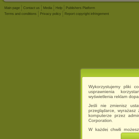
Main page
Contact us
Media
Help
Publishers Platform
Terms and conditions
Privacy policy
Report copyright infringement
Wykorzystujemy pliki c
usprawnienia korzyst
wyświetlenia reklam dop
Jeśli nie zmienisz ust
przeglądarce, wyrażasz
komputerze przez admin
Corporation.
W każdej chwili możesz
cookies w swojej przeglą