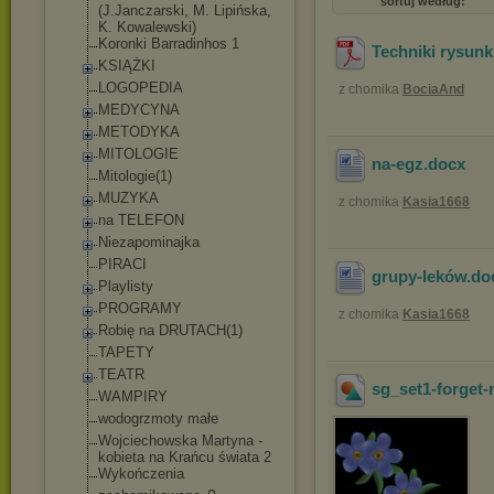
sortuj według:
(J.Janczarski, M. Lipińska,
K. Kowalewski)
Koronki Barradinhos 1
Techniki rysun
KSIĄŻKI
LOGOPEDIA
z chomika
BociaAnd
MEDYCYNA
METODYKA
MITOLOGIE
na-egz
.docx
Mitologie(1)
MUZYKA
z chomika
Kasia1668
na TELEFON
Niezapominajka
PIRACI
grupy-leków
.d
Playlisty
PROGRAMY
z chomika
Kasia1668
Robię na DRUTACH(1)
TAPETY
TEATR
sg_set1-forget
WAMPIRY
wodogrzmoty małe
Wojciechowska Martyna -
kobieta na Krańcu świata 2
Wykończenia