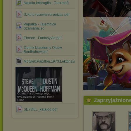
Natalia Imbruglia - Torn.mp3
Szkola rysowania-pejzaz.pdf
Papatka - Tajemnica
Szamana.iso
Elmore - Fantasy Art.pdf
Zielnik klasztorny Ojców
Bonifratrów.pdf
Motylek.Papillon.1973.Lektor.avi
Oparta na autentycznych
wydarzeniach historia Henri
Zaprzyjaźnion
Char ...
SEYDEL_katalog.pdf