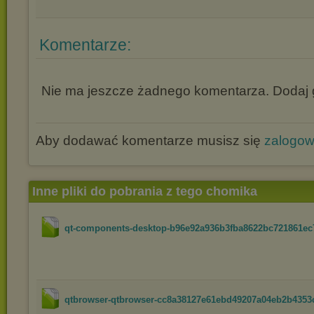
Komentarze:
Nie ma jeszcze żadnego komentarza. Dodaj g
Aby dodawać komentarze musisz się
zalogo
Inne pliki do pobrania z tego chomika
qt-components-desktop-b96e92a936b3fba8622bc721861ec7
qtbrowser-qtbrowser-cc8a38127e61ebd49207a04eb2b4353c