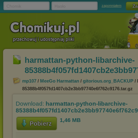
Chomik
Hasło
zapomniałem
harmattan-python-libarchive-
85388b4f057fd1407cb2e3bb977
mp107
/
MeeGo Harmattan
/
gitorious.org_BACKUP
/ 
85388b4f057fd1407cb2e3bb97740e6f762c9176.tar.gz
Download:
harmattan-python-libarchive-
85388b4f057fd1407cb2e3bb97740e6f762c91
1,46 MB
Pobierz