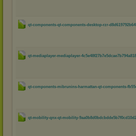
qt-components-qt-components-desktop-rzr-d8d619792b649
qt-mediaplayer-mediaplayer-4c5e48f27b7e5dcae7b794a818
qt-components-mibrunins-harmattan-qt-components-fb55d
qt-mobility-qnx-qt-mobility-9aa0b8d0bdcbdde5b7f0cd10d2