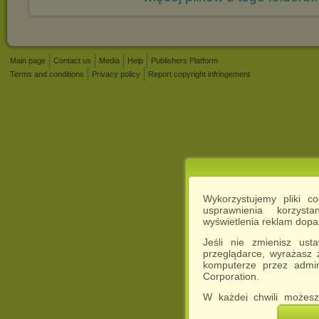
Main page
Contact us
Media
Help
Publishers Platform
Terms and conditions
Privacy policy
Report copyright infringement
Wykorzystujemy pliki c
usprawnienia korzyst
wyświetlenia reklam dop
Jeśli nie zmienisz ust
przeglądarce, wyrażasz
komputerze przez admin
Corporation.
W każdej chwili możesz
cookies w swojej przeglą