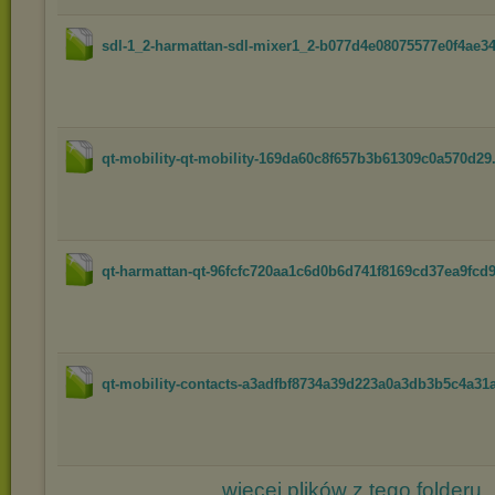
sdl-1_2-harmattan-sdl-mixer1_2-b077d4e08075577e0f4ae34
qt-mobility-qt-mobility-169da60c8f657b3b61309c0a570d29.
qt-harmattan-qt-96fcfc720aa1c6d0b6d741f8169cd37ea9fcd9
qt-mobility-contacts-a3adfbf8734a39d223a0a3db3b5c4a31a
więcej plików z tego folderu..