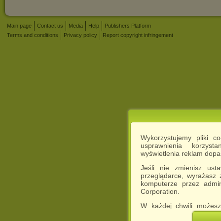
Main page
Contact us
Media
Help
Publishers Platform
Terms and conditions
Privacy policy
Report copyright infringement
Wykorzystujemy pliki c
usprawnienia korzyst
wyświetlenia reklam dop
Jeśli nie zmienisz ust
przeglądarce, wyrażasz
komputerze przez admin
Corporation.
W każdej chwili możesz
cookies w swojej przeglą