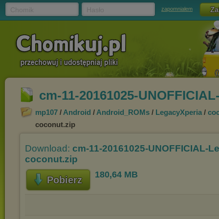
Chomik
Hasło
zapomniałem
cm-11-20161025-UNOFFICIAL-
mp107
/
Android
/
Android_ROMs
/
LegacyXperia
/
co
coconut.zip
Download:
cm-11-20161025-UNOFFICIAL-Le
coconut.zip
180,64 MB
Pobierz