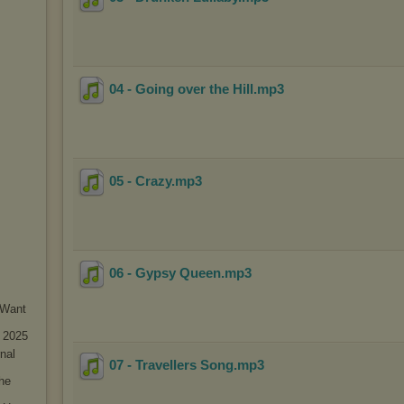
04 - Going over the Hill
.mp3
05 - Crazy
.mp3
06 - Gypsy Queen
.mp3
 Want
- 2025
nal
07 - Travellers Song
.mp3
he