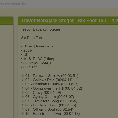
 na tym chomiku
Trevor Babajack Steger - Six Foot Ten - 20
Trevor Babajack Steger
Six Foot Ten
• Blues | Americana
• 2025
• UK
• Mp3. FLAC (*.flac)
• 320kbps.16/44,1
• 00:43:21
✧ 01 - Farewell Sorrow (00:03:51)
✧ 02 - Gallows Pole (00:04:11)
✧ 03 - Drunken Lullaby (00:03:53)
✧ 04 - Going over the Hill (00:04:32)
✧ 05 - Crazy (00:04:59)
✧ 06 - Gypsy Queen (00:03:07)
✧ 07 - Travellers Song (00:03:59)
✧ 08 - Dirt Road Poor (00:04:35)
✧ 09 - Off on a Boat (00:02:54)
✧ 10 - Back to the River (00:07:15)