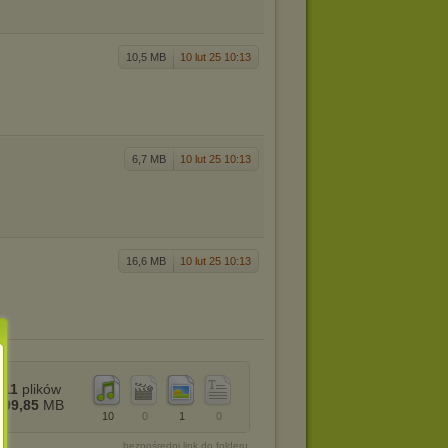
10,5 MB
10 lut 25 10:13
6,7 MB
10 lut 25 10:13
16,6 MB
10 lut 25 10:13
11
plików
99,85
MB
10
0
1
0
bezpośredni link do folderu