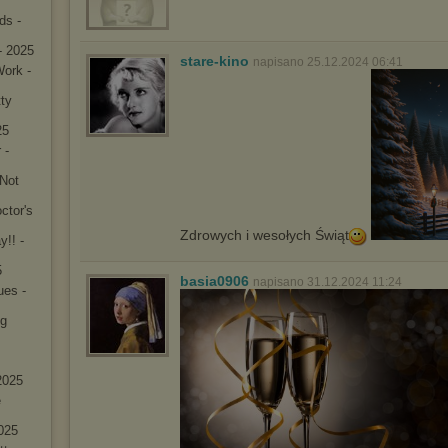
ds -
- 2025
stare-kino
napisano 25.12.2024 06:41
ork -
ty
25
 -
 Not
ctor's
Zdrowych i wesołych Świąt
y!! -
5
basia0906
napisano 31.12.2024 11:24
ues -
ng
2025
e
2025