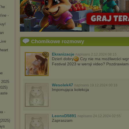
The
Vine -
Guy!
 an
Chomikowe rozmowy
Live
thea
rt
Ekranizacje
napisano 2.12.2024 08:15
Dzień dobry
Czy nie ma możliwości wgra
Festival 2023 w wersji video? Pozdrawiam
he
- 2025
Wesolek47
napisano 19.12.2024 00:18
2025)
Imponująca kolekcja
maste
a -
LeonxD5891
napisano 24.12.2024 02:55
Zapraszam
(2025)
ays