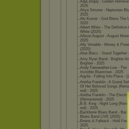
Adjà (Adja) - Golden Retrieve
2025
Ahya Simone - Neptunia
n Blu
2025
Aki Kumar - God Bless The 
2025
Albert White - The Definiti
ve 
White (2025)
Allison August - August Moon
2025
Ally Venable - Money & Powe
(2025)
Aloe Blacc - Stand Together 
Amy Ryan Band - Brighter A
Brighter - 2025
Andy Fairweat
her-Low - The
Invisibl
e Bluesman - 2025
Aqyila - Falling Into Place - (
Aretha Franklin - A Grand Sel
Of Her Beloved Songs (Rem
red) - 2025
Aretha Franklin - The Electrif
(Remaste
red) - 2025
B.B. King - Night Long (Rem
red) - 2025
Backbone Blues Band - Bac
Blues Band LIVE (2025)
Beans & Fatback - Hold Fast
2025