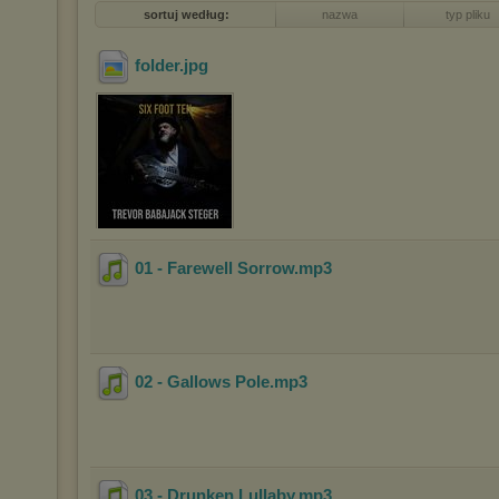
sortuj według:
nazwa
typ pliku
folder
.jpg
01 - Farewell Sorrow
.mp3
02 - Gallows Pole
.mp3
03 - Drunken Lullaby
.mp3