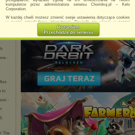
 2025
komputerze przez administratora serwisu Chomikuj.pl – Kelo
2025)
Corporation.
 -
W każdej chwili możesz zmienić swoje ustawienia dotyczące cookies
 Blues
w swojej przeglądarce internetowej. Dowiedz się więcej w naszej
Polityce Prywatności -
http://chomikuj.pl/PolitykaPrywatnosci.aspx
.
Rozumiem
Big
Przechodzę do serwisu
Jednocześnie informujemy że zmiana ustawień przeglądarki może
5
spowodować ograniczenie korzystania ze strony Chomikuj.pl.
y
W przypadku braku twojej zgody na akceptację cookies niestety
th
prosimy o opuszczenie serwisu chomikuj.pl.
ros -
Wykorzystanie plików cookies
przez
Zaufanych Partnerów
(dostosowanie reklam do Twoich potrzeb, analiza skuteczności działań
e
marketingowych).
Wyrażenie sprzeciwu spowoduje, że wyświetlana Ci reklama nie
Miss
będzie dopasowana do Twoich preferencji, a będzie to reklama
wyświetlona przypadkowo.
n to
Istnieje możliwość zmiany ustawień przeglądarki internetowej w
ost -
sposób uniemożliwiający przechowywanie plików cookies na
urządzeniu końcowym. Można również usunąć pliki cookies,
t
dokonując odpowiednich zmian w ustawieniach przeglądarki
internetowej.
25
Pełną informację na ten temat znajdziesz pod adresem
http://chomikuj.pl/PolitykaPrywatnosci.aspx
.
n' The