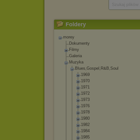
Szukaj plików
Foldery
morey
Dokumenty
Filmy
Galeria
Muzyka
Blues,Gospel,R
&B,Soul
1969
1970
1971
1972
1973
1976
1978
1980
1982
1984
1985