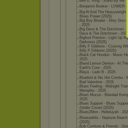
Ben E. King - Stand By Me -
Benjamin Booker - LOWER (
Big Al And The Heavywei
ghts
Blues Power (2025)
Big Boy Bloater - Dirty Disco
- 2025
Big Dave & The Dutchmen - 
Dave & The Dutchmen - 202
Bigfoot Preston - Light Up M
Darkness (2025)
Billy F Gibbons - Cruising Wi
Billy F Gibbons (2025)
Black Cat Hoodoo - Music He
2025
Bland Lemon Denton - At Th
Earth's Core - 2025
Blaya - Lado B - 2025
Bluebird & His Hot Combo - 
Bad Valentin
e - 2025
Blues Feeling - Midnight Trai
Memphis - 2025
Blues Mucus - Blandad Komp
2025
Blues Support - Blues Suppor
(Under Cover) (2025)
Blues2Me
n - Helleluy
ah - 20
Bluesade
lix - Neptune Beach
(2025)
Bob Corritor
e & Friends - Doi