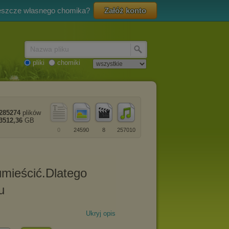
eszcze własnego chomika?
Załóż konto
Nazwa pliku
pliki
chomiki
285274
plików
3512,36
GB
0
24590
8
257010
Ukryj opis