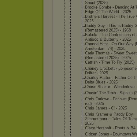
Shout (2025)
Brooke Combe - Dancing At 
Edge Of The World - 2025
Brothers Harvest - The True 
2025
Buddy Guy - This Is Buddy 
(Remaste
red 2025) - 1968
Bukola - The Confessi
ons of
Antisoci
al Butterfl
y - 2025
Canned Heat - On Our Way (
Amsterda
m ’74) - 2025
Carla Thomas - Sweet Swee
(Remaste
red 2025) - 2025
Catfish - Time To Fly (2025)
Charley Crockett - Lonesome
Drifter - 2025
Charley Patton - Father Of T
Delta Blues - 2025
Chase Shakur - Wonderlo
ve 
Chasin' The Train - Signals (
Chris Farlowe - Farlowe (Re
red) - 2025
Chris James - Cj - 2025
Chris Kramer & Paddy Boy
Zimmerma
nn - Tales Of Tamp
2025
Cisco Herzhaft - Roots & B4 
Citizen Jones - Downtown W