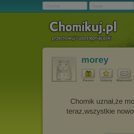
Chomik
Hasło
morey
Prezent
Ulubiony
Wiadomość