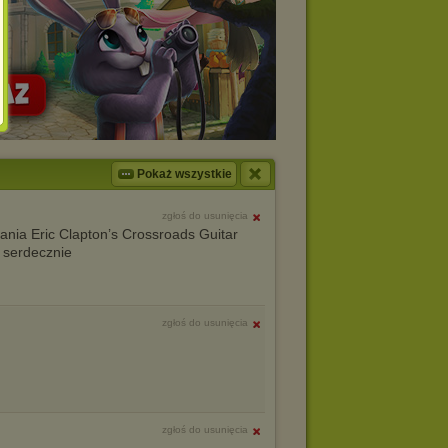
Pokaż wszystkie
zgłoś do usunięcia
nia Eric Clapton’s Crossroads Guitar
 serdecznie
zgłoś do usunięcia
zgłoś do usunięcia