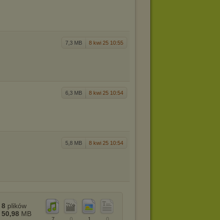
7,3 MB
8 kwi 25 10:55
6,3 MB
8 kwi 25 10:54
5,8 MB
8 kwi 25 10:54
8
plików
50,98
MB
7
0
1
0