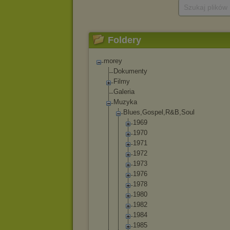
Szukaj plików
Foldery
morey
Dokumenty
Filmy
Galeria
Muzyka
Blues,Gospel,R
&B,Soul
1969
1970
1971
1972
1973
1976
1978
1980
1982
1984
1985