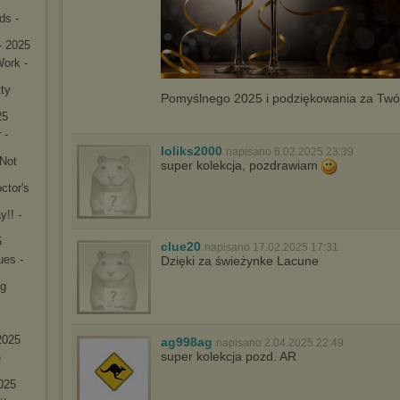
ds -
- 2025
ork -
ty
Pomyślnego 2025 i podziękowania za Twó
25
 -
loliks2000
napisano 6.02.2025 23:39
 Not
super kolekcja, pozdrawiam
ctor's
y!! -
5
clue20
napisano 17.02.2025 17:31
ues -
Dzięki za świeżynke Lacune
ng
2025
ag998ag
napisano 2.04.2025 22:49
super kolekcja pozd. AR
e
2025