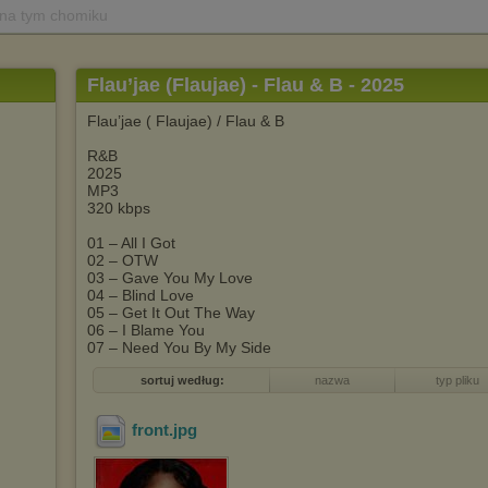
 na tym chomiku
Flau’jae (Flaujae) - Flau & B - 2025
Flau’jae ( Flaujae) / Flau & B
R&B
2025
MP3
320 kbps
01 – All I Got
02 – OTW
03 – Gave You My Love
04 – Blind Love
05 – Get It Out The Way
06 – I Blame You
07 – Need You By My Side
sortuj według:
nazwa
typ pliku
front
.jpg