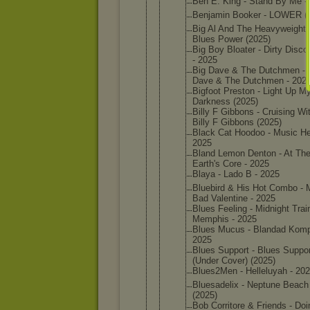
Ben E. King - Stand By Me -
Benjamin Booker - LOWER (
Big Al And The Heavywei
ghts
Blues Power (2025)
Big Boy Bloater - Dirty Disco
- 2025
Big Dave & The Dutchmen - 
Dave & The Dutchmen - 202
Bigfoot Preston - Light Up M
Darkness (2025)
Billy F Gibbons - Cruising Wi
Billy F Gibbons (2025)
Black Cat Hoodoo - Music He
2025
Bland Lemon Denton - At Th
Earth's Core - 2025
Blaya - Lado B - 2025
Bluebird & His Hot Combo - 
Bad Valentin
e - 2025
Blues Feeling - Midnight Trai
Memphis - 2025
Blues Mucus - Blandad Komp
2025
Blues Support - Blues Suppor
(Under Cover) (2025)
Blues2Me
n - Helleluy
ah - 20
Bluesade
lix - Neptune Beach
(2025)
Bob Corritor
e & Friends - Doi