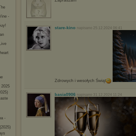
Zapraszam
The
Vine -
Guy!
stare-kino
napisano 25.12.2024 06:41
 an
Live
thea
rt
he
Zdrowych i wesołych Świąt
- 2025
2025)
basia0906
napisano 31.12.2024 11:24
maste
a -
(2025)
ays