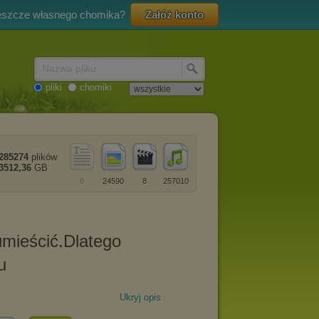
eszcze własnego chomika?
Załóż konto
Nazwa pliku
pliki
chomiki
285274
plików
3512,36
GB
0
24590
8
257010
Ukryj opis