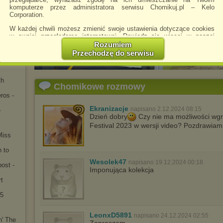
 2025
komputerze przez administratora serwisu Chomikuj.pl – Kelo
2025)
Corporation.
 -
W każdej chwili możesz zmienić swoje ustawienia dotyczące cookies
 Blues
w swojej przeglądarce internetowej. Dowiedz się więcej w naszej
Polityce Prywatności -
http://chomikuj.pl/PolitykaPrywatnosci.aspx
.
Rozumiem
Big
Przechodzę do serwisu
Jednocześnie informujemy że zmiana ustawień przeglądarki może
5
spowodować ograniczenie korzystania ze strony Chomikuj.pl.
y
W przypadku braku twojej zgody na akceptację cookies niestety
th
Chomikowe rozmowy
prosimy o opuszczenie serwisu chomikuj.pl.
ros -
Wykorzystanie plików cookies
przez
Zaufanych Partnerów
(dostosowanie reklam do Twoich potrzeb, analiza skuteczności działań
Ekranizacje
napisano 2.12.2024 08:15
e
marketingowych).
Dzień dobry
Czy nie ma możliwości wgra
Festival 2023 w wersji video? Pozdrawiam
Wyrażenie sprzeciwu spowoduje, że wyświetlana Ci reklama nie
Miss
będzie dopasowana do Twoich preferencji, a będzie to reklama
wyświetlona przypadkowo.
n to
Istnieje możliwość zmiany ustawień przeglądarki internetowej w
Wesolek47
napisano 19.12.2024 00:18
ost -
sposób uniemożliwiający przechowywanie plików cookies na
Imponująca kolekcja
urządzeniu końcowym. Można również usunąć pliki cookies,
t
dokonując odpowiednich zmian w ustawieniach przeglądarki
internetowej.
25
Pełną informację na ten temat znajdziesz pod adresem
http://chomikuj.pl/PolitykaPrywatnosci.aspx
.
LeonxD5891
napisano 24.12.2024 02:55
n' The