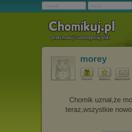
Chomik
Hasło
morey
Prezent
Ulubiony
Wiadomość