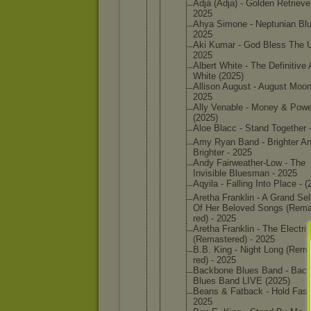
Adjà (Adja) - Golden Retrieve
2025
Ahya Simone - Neptunia
n Blu
2025
Aki Kumar - God Bless The 
2025
Albert White - The Definiti
ve 
White (2025)
Allison August - August Moon
2025
Ally Venable - Money & Powe
(2025)
Aloe Blacc - Stand Together 
Amy Ryan Band - Brighter A
Brighter - 2025
Andy Fairweat
her-Low - The
Invisibl
e Bluesman - 2025
Aqyila - Falling Into Place - (
Aretha Franklin - A Grand Sel
Of Her Beloved Songs (Rem
red) - 2025
Aretha Franklin - The Electrif
(Remaste
red) - 2025
B.B. King - Night Long (Rem
red) - 2025
Backbone Blues Band - Bac
Blues Band LIVE (2025)
Beans & Fatback - Hold Fast
2025