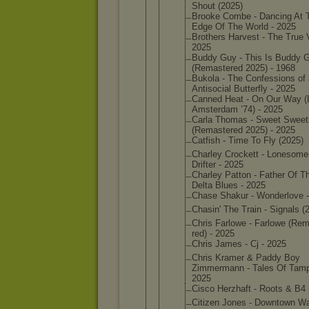
Shout (2025)
Brooke Combe - Dancing At 
Edge Of The World - 2025
Brothers Harvest - The True 
2025
Buddy Guy - This Is Buddy 
(Remaste
red 2025) - 1968
Bukola - The Confessi
ons of
Antisoci
al Butterfl
y - 2025
Canned Heat - On Our Way (
Amsterda
m ’74) - 2025
Carla Thomas - Sweet Swee
(Remaste
red 2025) - 2025
Catfish - Time To Fly (2025)
Charley Crockett - Lonesome
Drifter - 2025
Charley Patton - Father Of T
Delta Blues - 2025
Chase Shakur - Wonderlo
ve 
Chasin' The Train - Signals (
Chris Farlowe - Farlowe (Re
red) - 2025
Chris James - Cj - 2025
Chris Kramer & Paddy Boy
Zimmerma
nn - Tales Of Tamp
2025
Cisco Herzhaft - Roots & B4 
Citizen Jones - Downtown W