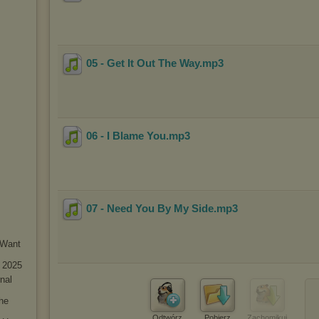
05 - Get It Out The Way
.mp3
06 - I Blame You
.mp3
07 - Need You By My Side
.mp3
 Want
- 2025
nal
he
Odtwórz
Pobierz
Zachomikuj