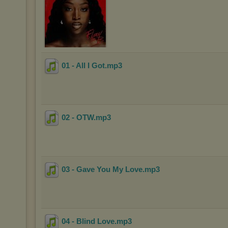
01 - All I Got
.mp3
02 - OTW
.mp3
03 - Gave You My Love
.mp3
04 - Blind Love
.mp3