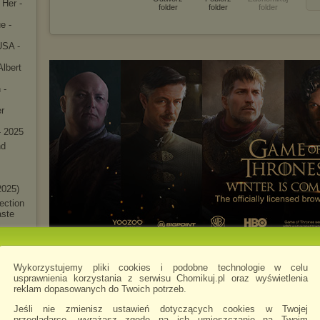
 Her -
folder
folder
folder
e -
USA -
Albert
 -
r
- 2025
nd
2025)
ectio
n
aste
ying
aste
Wykorzystujemy pliki cookies i podobne technologie w celu
kbone
usprawnienia korzystania z serwisu Chomikuj.pl oraz wyświetlenia
reklam dopasowanych do Twoich potrzeb.
 -
Jeśli nie zmienisz ustawień dotyczących cookies w Twojej
przeglądarce, wyrażasz zgodę na ich umieszczanie na Twoim