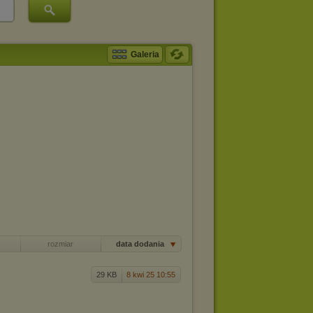
Galeria
rozmiar
data dodania
29 KB
8 kwi 25 10:55