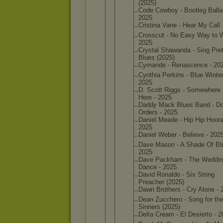
(2025)
Code Cowboy - Bootleg Balla
2025
Cristina Vane - Hear My Call 
Crosscut - No Easy Way to W
2025
Crystal Shawanda - Sing Pret
Blues (2025)
Cymande - Renascen
ce - 20
Cynthia Perkins - Blue Winter
2025
D. Scott Riggs - Somewher
e
Here - 2025
Daddy Mack Blues Band - Do
Orders - 2025
Daniel Meade - Hip Hip Hoora
2025
Daniel Weber - Believe - 202
Dave Mason - A Shade Of Bl
2025
Dave Packham - The Weddi
Dance - 2025
David Ronaldo - Six String
Preacher (2025)
Dawn Brothers - Cry Alone - 
Dean Zucchero - Song for th
Sinners (2025)
Delta Cream - El Desierto - 