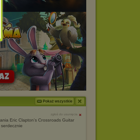
Pokaż wszystkie
zgłoś do usunięcia
nia Eric Clapton’s Crossroads Guitar
 serdecznie