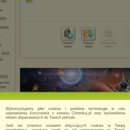
 Her -
e -
USA -
Albert
 -
Odtwórz
Pobierz
Zachomikuj
r
folder
folder
folder
- 2025
nd
2025)
ectio
n
aste
ying
aste
Wykorzystujemy pliki cookies i podobne technologie w celu
kbone
usprawnienia korzystania z serwisu Chomikuj.pl oraz wyświetlenia
reklam dopasowanych do Twoich potrzeb.
 -
Jeśli nie zmienisz ustawień dotyczących cookies w Twojej
przeglądarce, wyrażasz zgodę na ich umieszczanie na Twoim