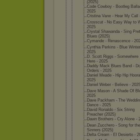
(2025)
Code Cowboy - Bootleg Balla
2025
Cristina Vane - Hear My Call 
Crosscut - No Easy Way to W
2025
Crystal Shawanda - Sing Pret
Blues (2025)
Cymande - Renascen
ce - 20
Cynthia Perkins - Blue Winter
2025
D. Scott Riggs - Somewher
e
Here - 2025
Daddy Mack Blues Band - Do
Orders - 2025
Daniel Meade - Hip Hip Hoora
2025
Daniel Weber - Believe - 202
Dave Mason - A Shade Of Bl
2025
Dave Packham - The Weddi
Dance - 2025
David Ronaldo - Six String
Preacher (2025)
Dawn Brothers - Cry Alone - 
Dean Zucchero - Song for th
Sinners (2025)
Delta Cream - El Desierto - 