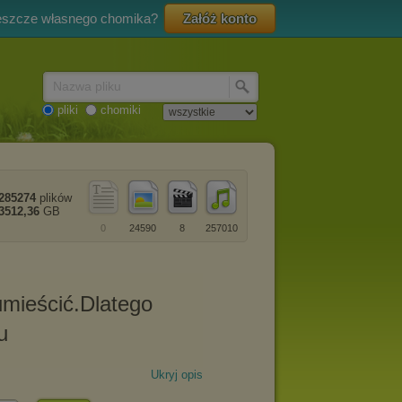
eszcze własnego chomika?
Załóż konto
Nazwa pliku
pliki
chomiki
285274
plików
3512,36
GB
0
24590
8
257010
Ukryj opis