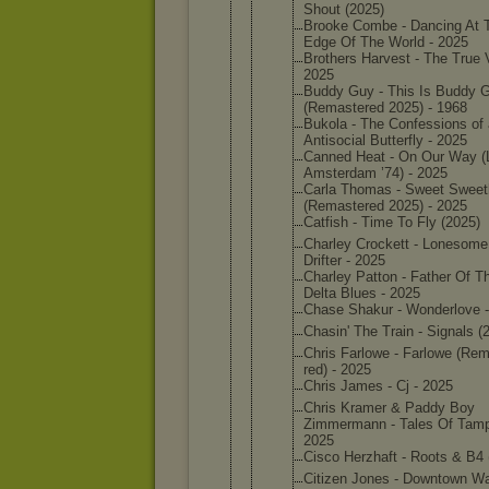
Shout (2025)
Brooke Combe - Dancing At 
Edge Of The World - 2025
Brothers Harvest - The True 
2025
Buddy Guy - This Is Buddy 
(Remaste
red 2025) - 1968
Bukola - The Confessi
ons of
Antisoci
al Butterfl
y - 2025
Canned Heat - On Our Way (
Amsterda
m ’74) - 2025
Carla Thomas - Sweet Swee
(Remaste
red 2025) - 2025
Catfish - Time To Fly (2025)
Charley Crockett - Lonesome
Drifter - 2025
Charley Patton - Father Of T
Delta Blues - 2025
Chase Shakur - Wonderlo
ve 
Chasin' The Train - Signals (
Chris Farlowe - Farlowe (Re
red) - 2025
Chris James - Cj - 2025
Chris Kramer & Paddy Boy
Zimmerma
nn - Tales Of Tamp
2025
Cisco Herzhaft - Roots & B4 
Citizen Jones - Downtown W