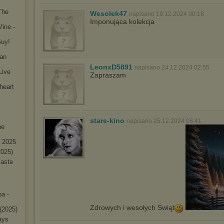
The
Wesolek47
napisano 19.12.2024 00:18
Imponująca kolekcja
Vine -
Guy!
 an
LeonxD5891
napisano 24.12.2024 02:55
Live
Zapraszam
thea
rt
stare-kino
napisano 25.12.2024 06:41
he
- 2025
2025)
maste
a -
Zdrowych i wesołych Świąt
(2025)
ays