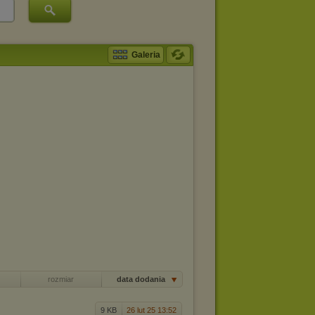
Galeria
rozmiar
data dodania
9 KB
26 lut 25 13:52