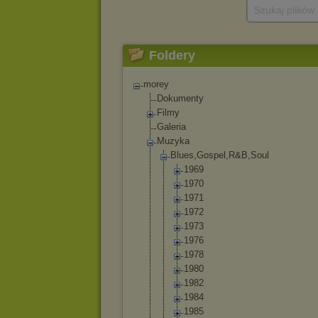
Szukaj plików
Foldery
morey
Dokumenty
Filmy
Galeria
Muzyka
Blues,Gospel,R
&B,Soul
1969
1970
1971
1972
1973
1976
1978
1980
1982
1984
1985