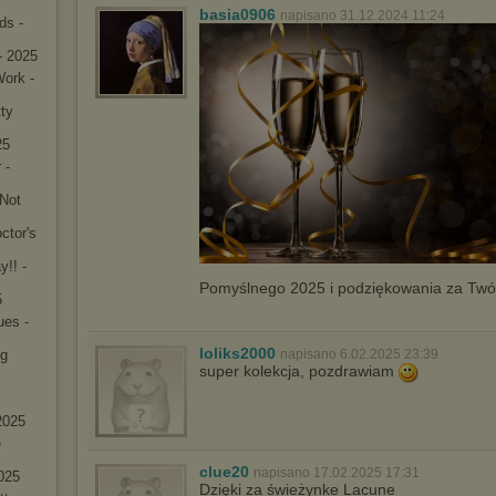
basia0906
napisano 31.12.2024 11:24
ds -
- 2025
ork -
ty
25
 -
 Not
ctor's
y!! -
Pomyślnego 2025 i podziękowania za Twó
5
ues -
loliks2000
ng
napisano 6.02.2025 23:39
super kolekcja, pozdrawiam
2025
e
clue20
napisano 17.02.2025 17:31
2025
Dzięki za świeżynke Lacune