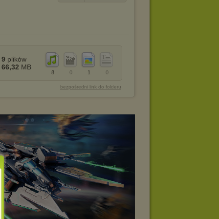
9
plików
66,32
MB
8
0
1
0
bezpośredni link do folderu