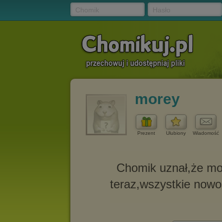
Chomik
Hasło
morey
Prezent
Ulubiony
Wiadomość