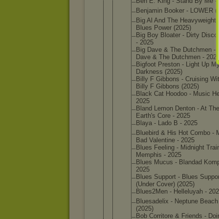
Ben E. King - Stand By Me -
Benjamin Booker - LOWER (
Big Al And The Heavywei
ghts
Blues Power (2025)
Big Boy Bloater - Dirty Disco
- 2025
Big Dave & The Dutchmen - 
Dave & The Dutchmen - 202
Bigfoot Preston - Light Up M
Darkness (2025)
Billy F Gibbons - Cruising Wi
Billy F Gibbons (2025)
Black Cat Hoodoo - Music He
2025
Bland Lemon Denton - At Th
Earth's Core - 2025
Blaya - Lado B - 2025
Bluebird & His Hot Combo - 
Bad Valentin
e - 2025
Blues Feeling - Midnight Trai
Memphis - 2025
Blues Mucus - Blandad Komp
2025
Blues Support - Blues Suppor
(Under Cover) (2025)
Blues2Me
n - Helleluy
ah - 20
Bluesade
lix - Neptune Beach
(2025)
Bob Corritor
e & Friends - Doi