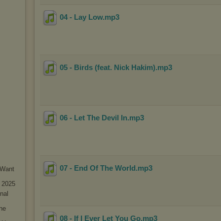
04 - Lay Low
.mp3
05 - Birds (feat. Nick Hakim)
.mp3
06 - Let The Devil In
.mp3
07 - End Of The World
.mp3
 Want
- 2025
nal
he
08 - If I Ever Let You Go
.mp3