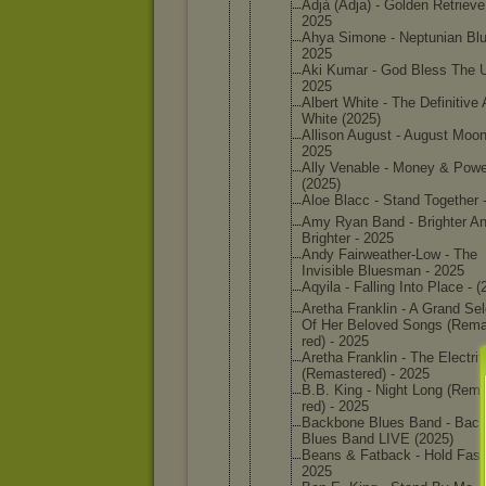
Adjà (Adja) - Golden Retrieve
2025
Ahya Simone - Neptunia
n Blu
2025
Aki Kumar - God Bless The 
2025
Albert White - The Definiti
ve 
White (2025)
Allison August - August Moon
2025
Ally Venable - Money & Powe
(2025)
Aloe Blacc - Stand Together 
Amy Ryan Band - Brighter A
Brighter - 2025
Andy Fairweat
her-Low - The
Invisibl
e Bluesman - 2025
Aqyila - Falling Into Place - (
Aretha Franklin - A Grand Sel
Of Her Beloved Songs (Rem
red) - 2025
Aretha Franklin - The Electrif
(Remaste
red) - 2025
B.B. King - Night Long (Rem
red) - 2025
Backbone Blues Band - Bac
Blues Band LIVE (2025)
Beans & Fatback - Hold Fast
2025