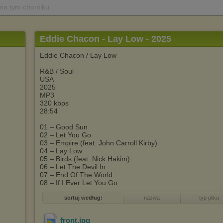
 na tym chomiku
Eddie Chacon - Lay Low - 2025
Eddie Chacon / Lay Low
R&B / Soul
USA
2025
MP3
320 kbps
28:54
01 – Good Sun
02 – Let You Go
03 – Empire (feat. John Carroll Kirby)
04 – Lay Low
05 – Birds (feat. Nick Hakim)
06 – Let The Devil In
07 – End Of The World
08 – If I Ever Let You Go
sortuj według:
nazwa
typ pliku
front
.jpg