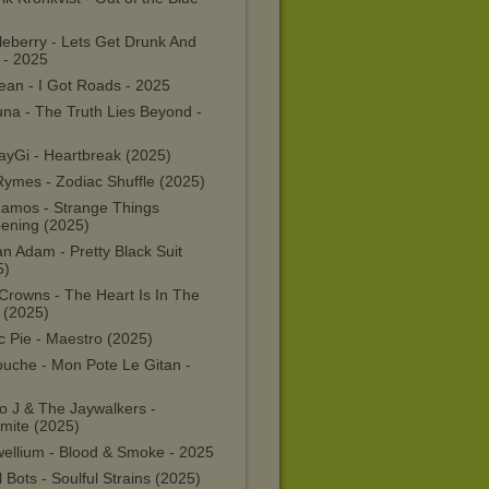
leberry - Lets Get Drunk And
 - 2025
ean - I Got Roads - 2025
una - The Truth Lies Beyond -
ayGi - Heartbreak (2025)
Rymes - Zodiac Shuffle (2025)
Ramos - Strange Things
ening (2025)
n Adam - Pretty Black Suit
5)
Crowns - The Heart Is In The
 (2025)
c Pie - Maestro (2025)
uche - Mon Pote Le Gitan -
o J & The Jaywalkers -
mite (2025)
ellium - Blood & Smoke - 2025
 Bots - Soulful Strains (2025)