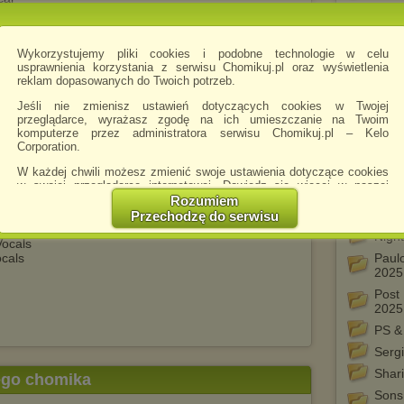
Midni
2025
Mike
Wykorzystujemy pliki cookies i podobne technologie w celu
2025
usprawnienia korzystania z serwisu Chomikuj.pl oraz wyświetlenia
reklam dopasowanych do Twoich potrzeb.
Mwen
2025
Jeśli nie zmienisz ustawień dotyczących cookies w Twojej
przeglądarce, wyrażasz zgodę na ich umieszczanie na Twoim
Naim
komputerze przez administratora serwisu Chomikuj.pl – Kelo
2025
Corporation.
Ned 
W każdej chwili możesz zmienić swoje ustawienia dotyczące cookies
Neil
w swojej przeglądarce internetowej. Dowiedz się więcej w naszej
(Live
Polityce Prywatności -
http://chomikuj.pl/PolitykaPrywatnosci.aspx
.
Rozumiem
Neman
Przechodzę do serwisu
Jednocześnie informujemy że zmiana ustawień przeglądarki może
Night
spowodować ograniczenie korzystania ze strony Chomikuj.pl.
Vocals
ocals
Paulo
W przypadku braku twojej zgody na akceptację cookies niestety
2025
prosimy o opuszczenie serwisu chomikuj.pl.
Post 
Wykorzystanie plików cookies
przez
Zaufanych Partnerów
2025
(dostosowanie reklam do Twoich potrzeb, analiza skuteczności działań
marketingowych).
PS & 
Sergi
Wyrażenie sprzeciwu spowoduje, że wyświetlana Ci reklama nie
będzie dopasowana do Twoich preferencji, a będzie to reklama
Shari
tego chomika
wyświetlona przypadkowo.
Sons 