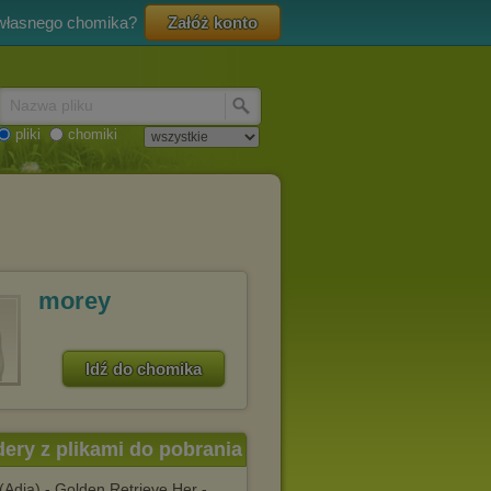
 własnego chomika?
Załóż konto
Nazwa pliku
pliki
chomiki
morey
Idź do chomika
dery z plikami do pobrania
(Adja) - Golden Retrieve Her -