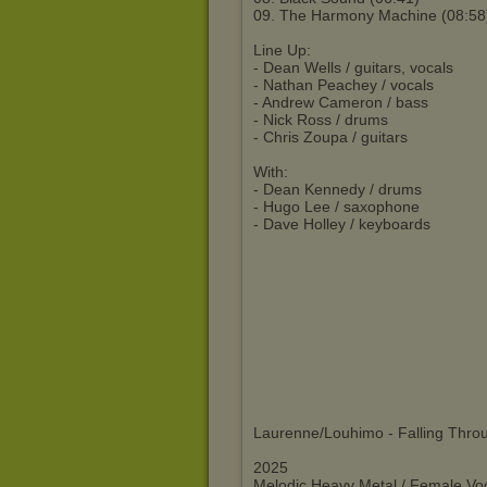
09. The Harmony Machine (08:58
Line Up:
- Dean Wells / guitars, vocals
- Nathan Peachey / vocals
- Andrew Cameron / bass
- Nick Ross / drums
- Chris Zoupa / guitars
With:
- Dean Kennedy / drums
- Hugo Lee / saxophone
- Dave Holley / keyboards
Laurenne/Louhimo - Falling Thro
2025
Melodic Heavy Metal / Female Vo