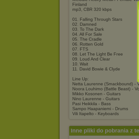
Finland
mp3, CBR 320 kbps
01. Falling Through Stars
02. Damned
03. To The Dark
04. All For Sale
05. The Cradle
06. Rotten Gold
07. FTS
08. Let The Light Be Free
09. Loud And Clear
10. Wait
11. David Bowie & Clyde
Line Up:
Netta Laurenne (Smackbound) - 
Noora Louhimo (Battle Beast) - V
Mikko Kosonen - Guitars
Nino Laurenne - Guitars
Pasi Heikkila - Bass
Sampo Haapaniemi - Drums
Vili Itapelto - Keyboards
Inne pliki do pobrania z 