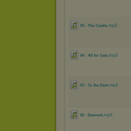
.mp3
05 - The Cradle
.mp3
04 - All for Sale
.mp3
03 - To the Dark
.mp3
02 - Damned