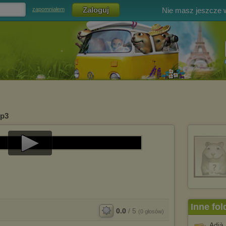
Nie masz jeszcze
zapomniałem
mp3
Play
Video
Inne fol
0.0
/
5
(
0
głosów)
Adjà 