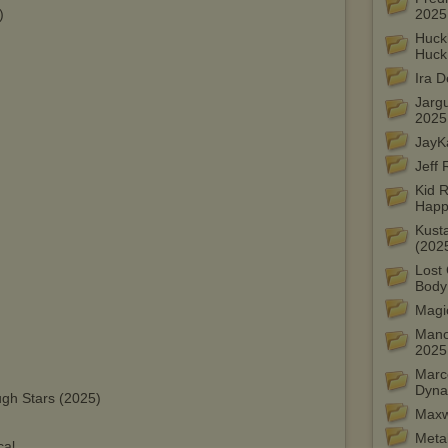
)
2025
Huck
Huck
Ira D
Jarg
2025
JayK
Jeff 
Kid 
Happ
Kusta
(202
Lost 
Body
Magi
Mano
2025
Marc
Dyna
ugh Stars (2025)
Maxw
Metal
cal