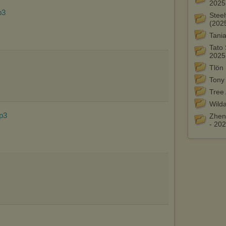
Istnieje możliwość zmiany ustawień przeglądarki internetowej w
2025
sposób uniemożliwiający przechowywanie plików cookies na
p3
Steel
urządzeniu końcowym. Można również usunąć pliki cookies,
(202
dokonując odpowiednich zmian w ustawieniach przeglądarki
internetowej.
Tania
Pełną informację na ten temat znajdziesz pod adresem
Tato 
http://chomikuj.pl/PolitykaPrywatnosci.aspx
.
2025
Tlön 
Tony
Tree 
Wild
p3
Zhen
- 20