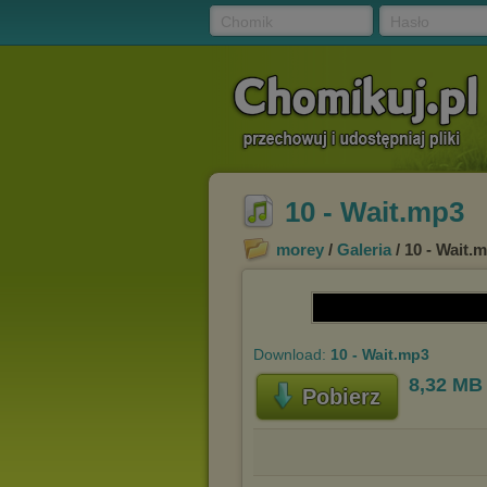
Chomik
Hasło
10 - Wait.mp3
morey
/
Galeria
/ 10 - Wait.
Download:
10 - Wait.mp3
8,32 MB
Pobierz