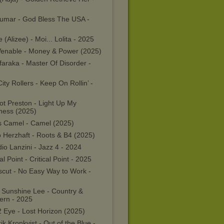
Kumar - God Bless The USA -
e (Alizee) - Moi... Lolita - 2025
 Venable - Money & Power (2025)
araka - Master Of Disorder -
ity Rollers - Keep On Rollin’ -
ot Preston - Light Up My
ness (2025)
s Camel - Camel (2025)
 Herzhaft - Roots & B4 (2025)
io Lanzini - Jazz 4 - 2024
cal Point - Critical Point - 2025
scut - No Easy Way to Work -
a Sunshine Lee - Country &
ern - 2025
 Eye - Lost Horizon (2025)
ik Kronkvist - Out of the Blue -