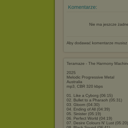
Komentarze:
Nie ma jeszcze żadne
Aby dodawać komentarze musisz
Teramaze - The Harmony Machin
2025
Melodic Progressive Metal
Australia
mp3, CBR 320 kbps
01. Like a Cyborg (06:15)
02. Bullet to a Pharaoh (05:31)
03. Gloom (04:30)
04. Ending of All (04:39)
05. Sinister (05:19)
06. Perfect World (04:19)
07. Desire Colours N' Lust (05:20
08. Black Sound (06:41)