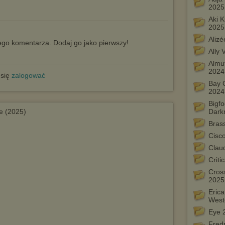
2025
Aki 
2025
Alizé
go komentarza. Dodaj go jako pierwszy!
Ally
Almuf
2024
 się
zalogować
Bay C
2024
Bigfo
e (2025)
Dark
Bras
Cisco
Claud
Criti
Cros
2025
Eric
West
Eye 2
)
Fredr