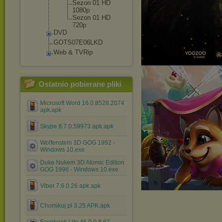
Sezon 01 HD
1080p
Sezon 01 HD
720p
DVD
GOTS07E06LKD
Web & TVRip
Ostatnio pobierane pliki
Microsoft Word 16.0.8528.2074
apk.apk
Skype 8.7.0.59973 apk.apk
Wolfenstein 3D GOG 1992 -
Windows 10.exe
Duke Nukem 3D Atomic Edition
GOG 1996 - Windows 10.exe
Viber 7.6.0.26 apk.apk
Chomikuj.pl 3.25 APK.apk