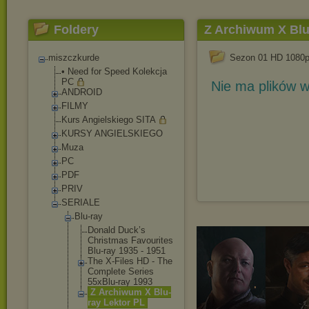
Foldery
Z Archiwum X Blu
miszczkurde
Sezon 01 HD 1080
• Need for Speed Kolekcja
PC
Nie ma plików w
ANDROID
FILMY
Kurs Angielskiego SITA
KURSY ANGIELSKIEGO
Muza
PC
PDF
PRIV
SERIALE
Blu-ray
Donald Duck’s
Christmas Favourites
Blu-ray 1935 - 1951
The X-Files HD - The
Complete Series
55xBlu-ray 1993
Z Archiwum X Blu-
ray Lektor PL