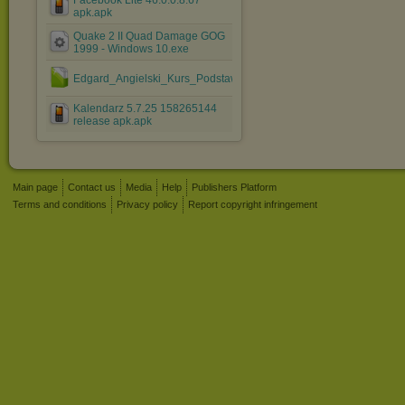
Facebook Lite 46.0.0.8.67
apk.apk
Quake 2 II Quad Damage GOG
1999 - Windows 10.exe
Edgard_Angielski_Kurs_Podstawowy.rar
Kalendarz 5.7.25 158265144
release apk.apk
Main page
Contact us
Media
Help
Publishers Platform
Terms and conditions
Privacy policy
Report copyright infringement