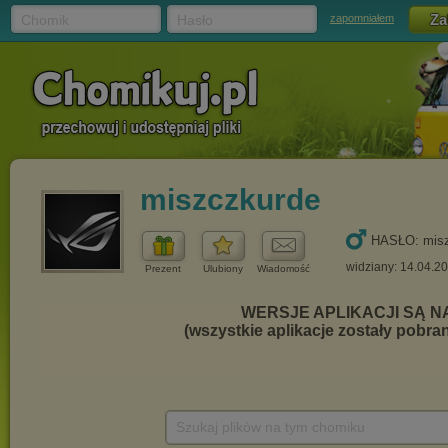
Chomik
Hasło
zapomniałem
miszczkurde
HASŁO: misz
widziany: 14.04.2
Prezent
Ulubiony
Wiadomość
Szukaj plików na tym chomiku