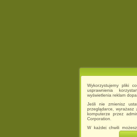
Wykorzystujemy pliki c
usprawnienia korzyst
wyświetlenia reklam dop
Jeśli nie zmienisz ust
przeglądarce, wyrażasz
komputerze przez admin
Corporation.
W każdej chwili możesz
cookies w swojej przeglą