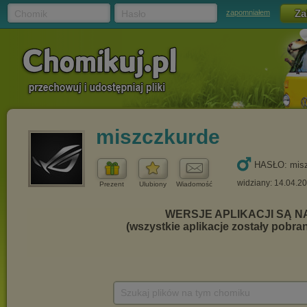
Chomik
Hasło
zapomniałem
miszczkurde
HASŁO: misz
widziany: 14.04.2
Prezent
Ulubiony
Wiadomość
Szukaj plików na tym chomiku