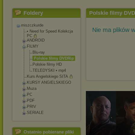
Foldery
Polskie filmy DV
miszczkurde
Nie ma plików w
• Need for Speed Kolekcja
PC
ANDROID
FILMY
Blu-ray
Polskie filmy DVDRip
Polskie filmy HD
TELEDYSKI • mp4
Kurs Angielskiego SITA
KURSY ANGIELSKIEGO
Muza
PC
PDF
PRIV
SERIALE
Ostatnio pobierane pliki