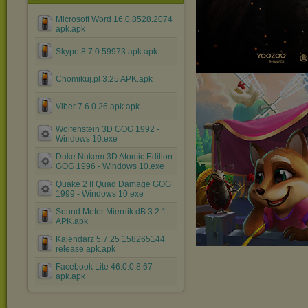
Microsoft Word 16.0.8528.2074
apk.apk
Skype 8.7.0.59973 apk.apk
Chomikuj.pl 3.25 APK.apk
Viber 7.6.0.26 apk.apk
Wolfenstein 3D GOG 1992 -
Windows 10.exe
Duke Nukem 3D Atomic Edition
GOG 1996 - Windows 10.exe
Quake 2 II Quad Damage GOG
1999 - Windows 10.exe
Sound Meter Miernik dB 3.2.1
APK.apk
Kalendarz 5.7.25 158265144
release apk.apk
Facebook Lite 46.0.0.8.67
apk.apk