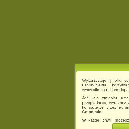
Wykorzystujemy pliki c
usprawnienia korzyst
wyświetlenia reklam dop
Jeśli nie zmienisz ust
przeglądarce, wyrażasz
komputerze przez admin
Corporation.
W każdej chwili możesz
cookies w swojej przeglą