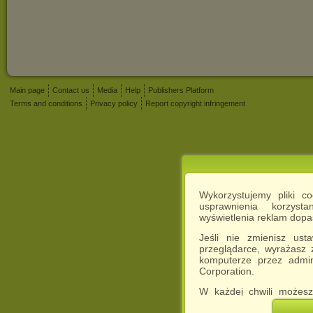
Main page
Contact us
Media
Help
Publishers Platform
Terms and conditions
Privacy policy
Report copyright infringement
Wykorzystujemy pliki c
usprawnienia korzyst
wyświetlenia reklam dop
Jeśli nie zmienisz ust
przeglądarce, wyrażasz
komputerze przez admin
Corporation.
W każdej chwili możesz
cookies w swojej przeglą