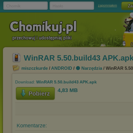
Chomik
Hasło
zapomniałem
WinRAR 5.50.build43 APK.ap
miszczkurde
/
ANDROID
/
⚫ Narzędzia
/ WinRAR 5.50
Download:
WinRAR 5.50.build43 APK.apk
4,83 MB
Pobierz
Komentarze: