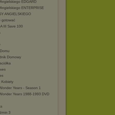
 Angielskiego EDGARD
 Angielskiego ENTERPRISE
SY ANGIELSKIEGO
ę gotować
A III Save 100
a
r
 Domu
dnik Domowy
aciółka
xes
es
 Kobiety
Wonder Years - Season 1
Wonder Years 1988-1993 DVD
ks
źmin 3