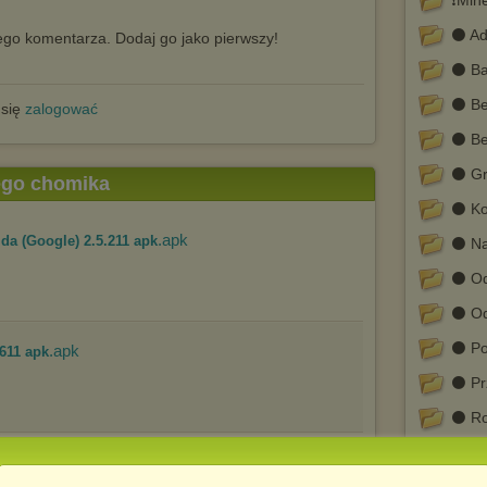
❗Min
⚫ A
go komentarza. Dodaj go jako pierwszy!
⚫ Ba
⚫ Be
 się
zalogować
⚫ Be
⚫ Gr
tego chomika
⚫ Ko
.apk
a (Google) 2.5.211 apk
⚫ Na
⚫ Od
⚫ Od
⚫ Po
.apk
611 apk
⚫ Pr
⚫ Ro
⚫ Sp
.apk
apk