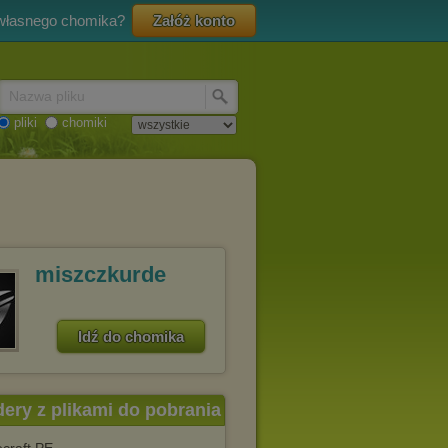
 własnego chomika?
Załóż konto
Nazwa pliku
pliki
chomiki
miszczkurde
Idź do chomika
dery z plikami do pobrania