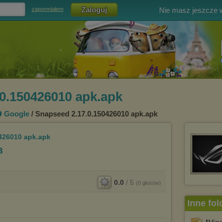
Nie masz jeszcze
zapomniałem
0.150426010 apk.apk
 Google
/ Snapseed 2.17.0.150426010 apk.apk
426010 apk.apk
B
0.0
/
5
(
0
głosów)
Inne fol