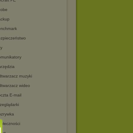
ecraft PE
dobe
ckup
nchmark
zpieczeństwo
y
munikatory
rzędzia
twarzacz muzyki
twarzacz wideo
czta E-mail
zeglądarki
zrywka
ołeczności