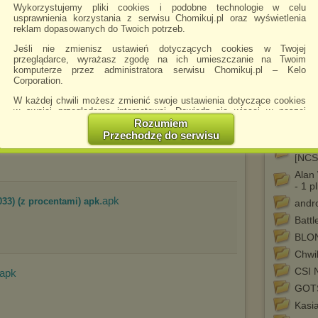
⚫ Sp
Wykorzystujemy pliki cookies i podobne technologie w celu
usprawnienia korzystania z serwisu Chomikuj.pl oraz wyświetlenia
⚫ S
reklam dopasowanych do Twoich potrzeb.
⚫ Wi
Jeśli nie zmienisz ustawień dotyczących cookies w Twojej
.apk
apk
przeglądarce, wyrażasz zgodę na ich umieszczanie na Twoim
⚫ Za
komputerze przez administratora serwisu Chomikuj.pl – Kelo
Corporation.
2015
W każdej chwili możesz zmienić swoje ustawienia dotyczące cookies
(WEB
w swojej przeglądarce internetowej. Dowiedz się więcej w naszej
2015
Polityce Prywatności -
http://chomikuj.pl/PolitykaPrywatnosci.aspx
.
Rozumiem
.apk
a i offline) 3.4.901.06.3...
(WEB
Przechodzę do serwisu
Jednocześnie informujemy że zmiana ustawień przeglądarki może
2015 
spowodować ograniczenie korzystania ze strony Chomikuj.pl.
[NCS
W przypadku braku twojej zgody na akceptację cookies niestety
Alan 
prosimy o opuszczenie serwisu chomikuj.pl.
- 1 pl
.apk
033) (z procentami) apk
Wykorzystanie plików cookies
przez
Zaufanych Partnerów
andro
(dostosowanie reklam do Twoich potrzeb, analiza skuteczności działań
Battl
marketingowych).
BLO
Wyrażenie sprzeciwu spowoduje, że wyświetlana Ci reklama nie
Chwil
będzie dopasowana do Twoich preferencji, a będzie to reklama
wyświetlona przypadkowo.
CSI 
.apk
Istnieje możliwość zmiany ustawień przeglądarki internetowej w
GOT
sposób uniemożliwiający przechowywanie plików cookies na
Kasi
urządzeniu końcowym. Można również usunąć pliki cookies,
dokonując odpowiednich zmian w ustawieniach przeglądarki