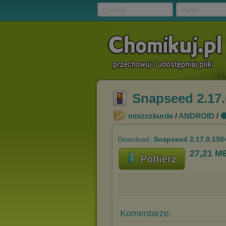
Chomik
Hasło
Snapseed 2.17.
miszczkurde
/
ANDROID
/
⚫
Download:
Snapseed 2.17.0.150
27,21 M
Pobierz
Komentarze: