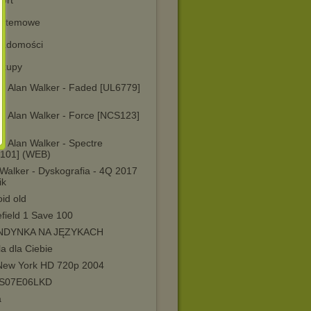
ort
ystemowe
adomości
kupy
 - Alan Walker - Faded [UL6779]
)
 - Alan Walker - Force [NCS123]
)
- Alan Walker - Spectre
101] (WEB)
Walker - Dyskografia - 4Q 2017
ik
id old
efield 1 Save 100
NDYNKA NA JĘZYKACH
a dla Ciebie
New York HD 720p 2004
S07E06LKD
a