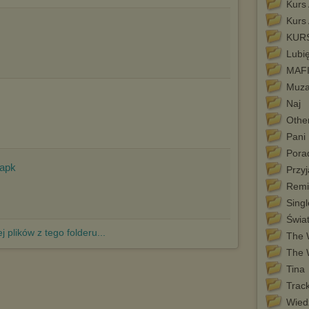
Kurs
internetowej.
Kurs
Pełną informację na ten temat znajdziesz pod adresem
KUR
http://chomikuj.pl/PolitykaPrywatnosci.aspx
.
Lubi
MAFI
Muz
Naj
Othe
Pani
Pora
.apk
Przyj
Remi
Singl
Świat
j plików z tego folderu...
The 
The 
Tina
Trac
Wied