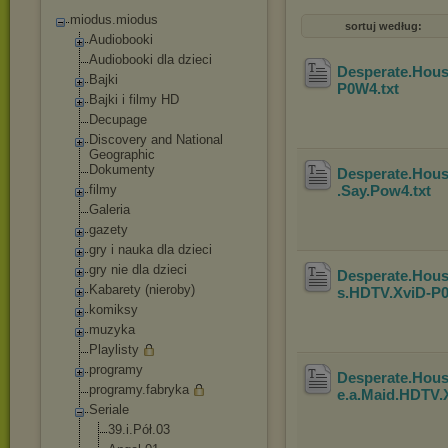
miodus.miodus
sortuj według:
Audiobooki
Audiobooki dla dzieci
Desperate.Hous
Bajki
P0W4
.txt
Bajki i filmy HD
Decupage
Discovery and National
Geographic
Dokumenty
Desperate.Hous
filmy
.Say.Pow4
.txt
Galeria
gazety
gry i nauka dla dzieci
gry nie dla dzieci
Desperate.Hous
Kabarety (nieroby)
s.HDTV.XviD-P
komiksy
muzyka
Playlisty
programy
Desperate.Hous
programy.fabryka
e.a.Maid.HDTV.
Seriale
39.i.Pół.03