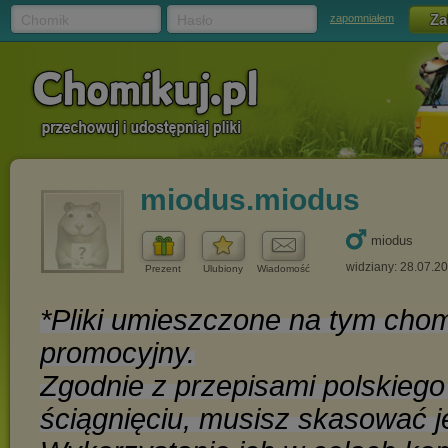
Chomik
Hasło
zapomniałem
miodus.miodus
miodus
widziany: 28.07.2
Prezent
Ulubiony
Wiadomość