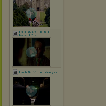
Hustle 07x05 The Fall of
Railton FC.avi
Hustle 07x06 The Delivery.avi