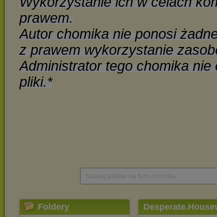
Szukaj plików na tym chomiku
Foldery
Desperate.House