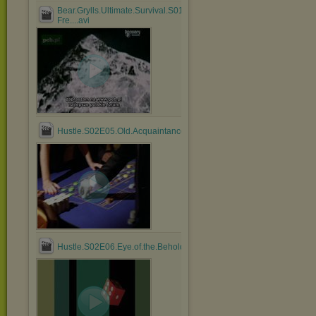
Bear.Grylls.Ultimate.Survival.S01E02.European.Alps–
Fre....avi
Hustle.S02E05.Old.Acquaintance.DvdRip.Medieval.avi
Hustle.S02E06.Eye.of.the.Beholder.DvdRip.Medieval.avi