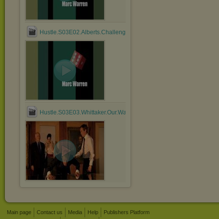
Hustle.S03E02.Alberts.Challenge.avi
Hustle.S03E03.Whittaker.Our.Way.Out.avi
Main page
Contact us
Media
Help
Publishers Platform