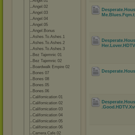
Angel.01
Angel.02
Desperate.Hous
Angel.03
Me.Blues.Fqm
.
Angel.04
Angel.05
Angel.Bonus
Ashes.To.Ashes
.1
Desperate.Hous
Ashes.To.Ashes
.2
Her.Lover.HDT
Ashes.To.Ashes
.3
Bez Tajemnic 01
Bez Tajemnic 02
Boardwalk Empire 02
Desperate.Hous
Bones 07
Bones 08
Bones.05
Bones.06
Californicatio
n 01
Desperate.Hous
Californicatio
n 02
.Good.HDTV.Xv
Californicatio
n 03
Californicatio
n 04
Californicatio
n 05
Californicatio
n 06
Camera.Cafe.02