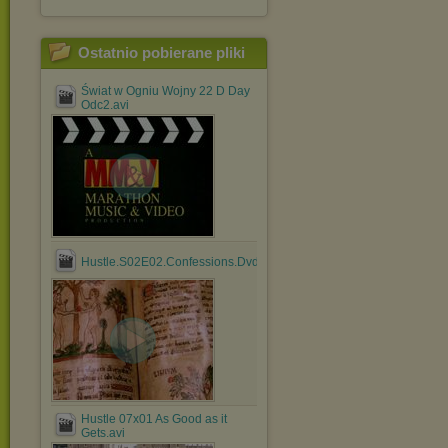
Ostatnio pobierane pliki
Świat w Ogniu Wojny 22 D Day
Odc2.avi
Hustle.S02E02.Confessions.DvdRip.Medieval.avi
Hustle 07x01 As Good as it
Gets.avi