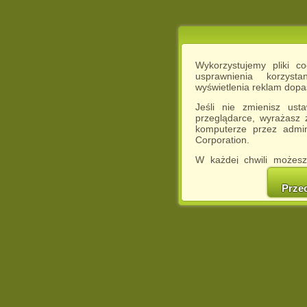
Wykorzystujemy pliki c
usprawnienia korzyst
wyświetlenia reklam dop
Jeśli nie zmienisz ust
przeglądarce, wyrażasz
komputerze przez admin
Corporation.
W każdej chwili możesz
cookies w swojej przeglą
w naszej Pol
Prze
http://chomikuj.pl/Polity
Jednocześnie informuje
może spowodować ogr
Chomikuj.pl.
W przypadku braku twojej
prosimy o opuszczenie se
Wykorzystanie plików c
(dostosowanie reklam do
działań marketingowych).