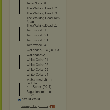
Terra Nova 01
The Walking Dead 02
The Walking Dead 03
The Walking Dead Torn
Apart
The.Walking.De
ad.01
Torchwood 01
Torchwood 02 PL
Torchwood 03 PL
Torchwood 04
Wallander (BBC) 01-03
Wallander 02
White Collar 01
White Collar 02
White Collar 03
White Collar 04
włatcy.móch.fi
lm i
dodatki
XIII Series (2011)
Zagubieni (nie Lost
!!!).01
Sztuki Walki
Pokazuj foldery i treści