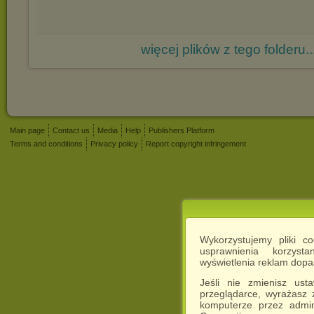
więcej plików z tego folderu..
Main page
Contact us
Media
Help
Publishers Platform
Terms and conditions
Privacy policy
Report copyright infringement
Wykorzystujemy pliki c
usprawnienia korzyst
wyświetlenia reklam dop
Jeśli nie zmienisz ust
przeglądarce, wyrażasz
komputerze przez admin