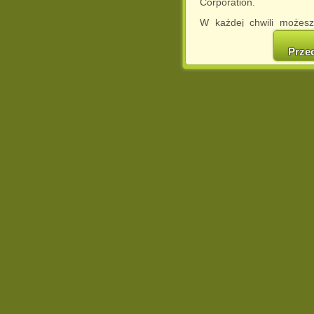
Corporation.
W każdej chwili możesz
cookies w swojej przeglą
w naszej Pol
Prze
http://chomikuj.pl/Polity
Jednocześnie informuje
może spowodować ogr
Chomikuj.pl.
W przypadku braku twojej
prosimy o opuszczenie se
Wykorzystanie plików c
(dostosowanie reklam do
działań marketingowych).
Wyrażenie sprzeciwu spo
będzie dopasowana do Tw
wyświetlona przypadkowo
Istnieje możliwość zmian
sposób uniemożliwiając
urządzeniu końcowym. M
dokonując odpowiednich
internetowej.
Pełną informację na 
http://chomikuj.pl/Polity