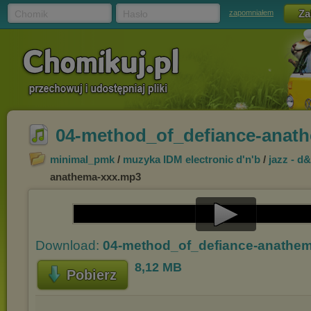
Chomik
Hasło
zapomniałem
04-method_of_defiance-anat
minimal_pmk
/
muzyka IDM electronic d'n'b
/
jazz - d
anathema-xxx.mp3
Play
Download:
04-method_of_defiance-anathe
Video
8,12 MB
Pobierz