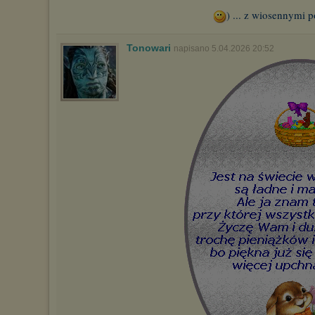
) ... z wiosennymi
Tonowari
napisano 5.04.2026 20:52