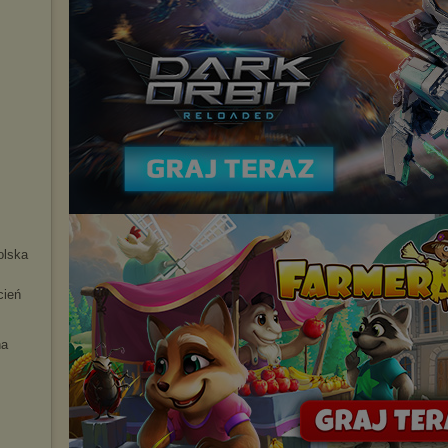
olska
cień
na