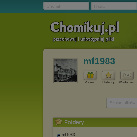
Chomik
Hasło
mf1983
Prezent
Ulubiony
Wiadomość
Szukaj plików
Foldery
mf1983