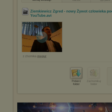
Ziemkiewicz Zgred - nowy Żywot człowieka po
YouTube
.avi
z chomika
megur
Pobierz
Zachomikuj
folder
folder