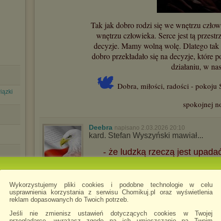
Tak jak dobro rodzi się we wnętrzu człowiek
wnętrzu człowieka. Serce jest tą przest
decyzje. Mamy wolną wolę. Dlatego tak w
dobro przekładało się na decyzje, które 
działaniu, w na
🕊
Dobra, miłości, radości - pokoju
iązki
spokojnej n
Deebra
napisano 2.03.2026 20:10
kard. Stefan Wyszyński mawiał...
- że ludzką rzeczą jest upada
a Bożą rzeczą jest dź
SB A
Wykorzystujemy pliki cookies i podobne technologie w celu
SB A
usprawnienia korzystania z serwisu Chomikuj.pl oraz wyświetlenia
reklam dopasowanych do Twoich potrzeb.
Jeśli nie zmienisz ustawień dotyczących cookies w Twojej
przeglądarce, wyrażasz zgodę na ich umieszczanie na Twoim