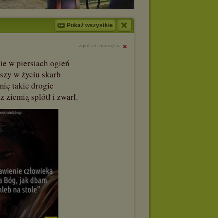
Pokaż wszystkie
zgłoś do usunięcia
ie w piersiach ogień
jszy w życiu skarb
mię takie drogie
z ziemią splótł i zwarł.