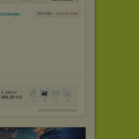
czciwe
go -
386,6 MB
1 paź 24 15:40
1
plików
386,59
MB
0
1
0
0
bezpośredni link do folderu