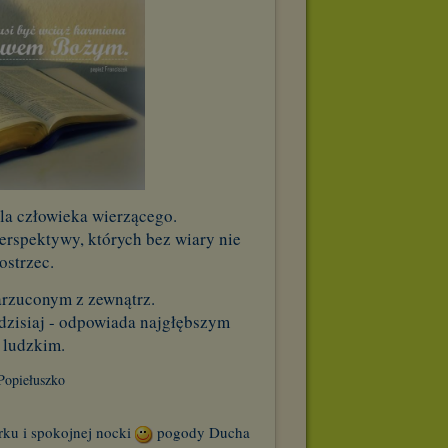
dla człowieka wierzącego.
erspektywy, których bez wiary nie
ostrzec.
arzuconym z zewnątrz.
i dzisiaj - odpowiada najgłębszym
 ludzkim.
 Popiełuszko
ku i spokojnej nocki
pogody Ducha