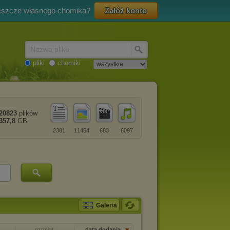
eszcze własnego chomika?
Załóż konto
Nazwa pliku
pliki
chomiki
20823
plików
357,8
GB
2381
11454
683
6097
Galeria
rozmiar
data dodania