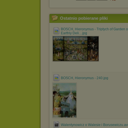
Ostatnio pobierane pliki
BOSCH, Hieronymus - Triptych of Garden o
Earthly Deli....jpg
BOSCH, Hieronymus - 240.jpg
Walentynowicz o Walesie i Borusewiczu.av