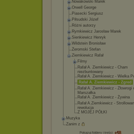
Nowakowski Marek
Orwell George
Piasecki Sergiusz
Piłsudski Józef
Różni autorzy
Rymkiewicz Jarosław Marek
Sienkiewicz Henryk
Wildstein Bronisław
Żeromski Stefan
Ziemkiewicz Rafał
Filmy
Rafał A. Ziemkiewicz - Cham
niezbuntowa
ny
Rafał A. Ziemkiewicz - Wielka P
Rafał A. Ziemkiewicz - Zgred
Rafał A. Ziemkiewicz - Złowrogi 
Marszałka
Rafał A. Ziemkiewicz - Żywina
Rafał A.Ziemkiewi
cz - Strollowa
rewolucja
Z MOJEJ PÓŁKI
Muzyka
Zanim z
Pokazuj foldery i treści