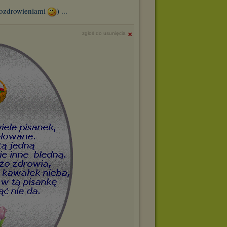
 pozdrowieniami
) ...
zgłoś do usunięcia