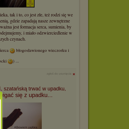
a, tak i to, co jest złe, też rodzi się we
rzenią, gdzie zapadają nasze zewnętrzne
ażna jest formacja serca, sumienia, by
podejmujemy, i miało odzwierciedlenie w
szych czynach.
 Serca
błogosławionego wieczorku i
ocki
) ...
zgłoś do usunięcia
ć, szatańską trwać w upadku,
wigać się z upadku...