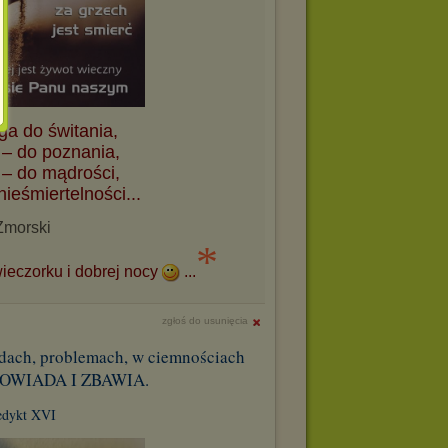
ga do świtania,
 – do poznania,
 – do mądrości,
ieśmiertelności...
morski
*
ieczorku i dobrej nocy
...
zgłoś do usunięcia
rudach, problemach, w ciemnościach
POWIADA I ZBAWIA.
edykt XVI