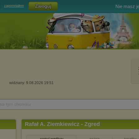
Nie masz j
zapomniałem
widziany: 9.08.2026 19:51
 na tym chomiku
Rafał A. Ziemkiewicz - Zgred
sortuj według:
nazwa
typ pliku