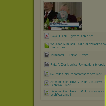
Paweł Lisicki - System Diabła.pdf
Wojciech Sumliński - pdf Niebezpieczne zw
Bronisł....rar
Terminator 1 - Lektor PL.rmvb
Rafał A. Ziemkiewicz - Uwarzałem że.epub
04-Rejtan, czyli raport ambasadora.mp3
Sławomir Cenckiewicz, Piotr Gontarczyk - 
Lech Wał....mp3
Sławomir Cenckiewicz, Piotr Gontarczyk - 
Lech Wał....mp3