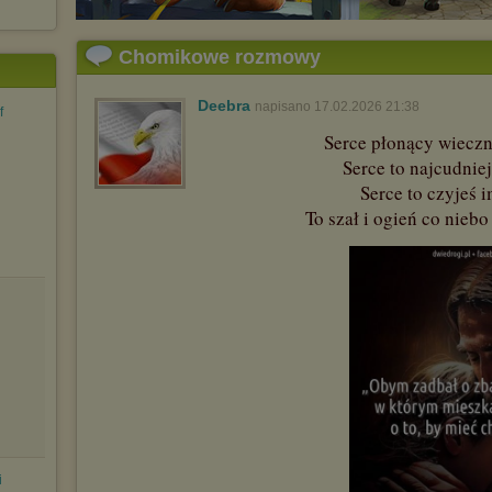
Chomikowe rozmowy
Deebra
napisano 17.02.2026 21:38
f
Serce płonący wieczn
Serce to najcudnie
Serce to czyjeś i
To szał i ogień co niebo 
i