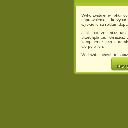
Wykorzystujemy pliki c
usprawnienia korzyst
wyświetlenia reklam dop
Jeśli nie zmienisz ust
przeglądarce, wyrażasz
komputerze przez admin
Corporation.
W każdej chwili możesz
cookies w swojej przeglą
w naszej Pol
Prze
http://chomikuj.pl/Polity
Jednocześnie informuje
może spowodować ogr
Chomikuj.pl.
W przypadku braku twojej
prosimy o opuszczenie se
Wykorzystanie plików c
(dostosowanie reklam do
działań marketingowych).
Wyrażenie sprzeciwu spo