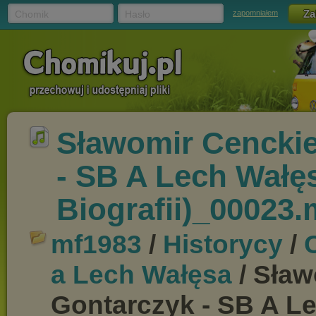
Chomik
Hasło
zapomniałem
Sławomir Cenckie
- SB A Lech Wałę
Biografii)_00023
mf1983
/
Historycy
/
a Lech Wałęsa
/ Sław
Gontarczyk - SB A L