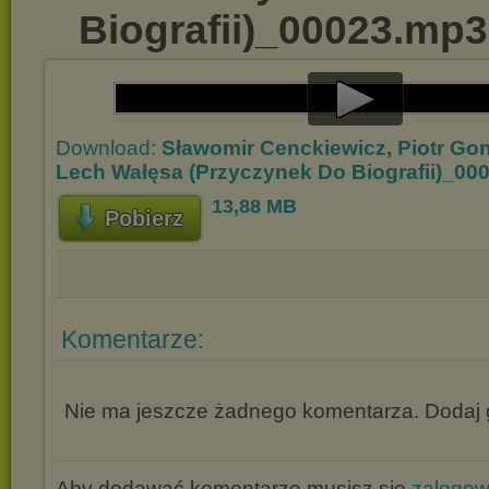
Biografii)_00023.mp3
Play
Download:
Sławomir Cenckiewicz, Piotr Gon
Video
Lech Wałęsa (Przyczynek Do Biografii)_00
13,88 MB
Pobierz
Komentarze:
Nie ma jeszcze żadnego komentarza. Dodaj g
Aby dodawać komentarze musisz się
zalogo