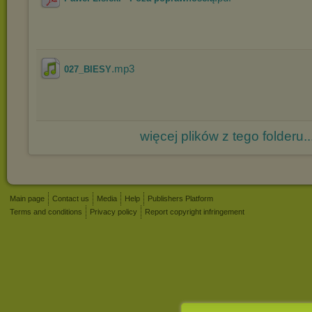
.mp3
027_BIESY
więcej plików z tego folderu..
Main page
Contact us
Media
Help
Publishers Platform
Terms and conditions
Privacy policy
Report copyright infringement