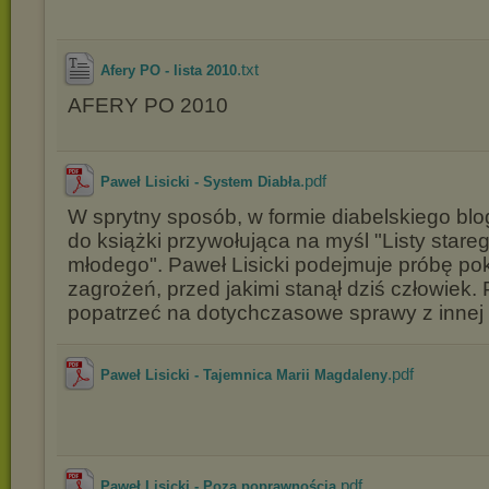
.txt
Afery PO - lista 2010
AFERY PO 2010
.pdf
Paweł Lisicki - System Diabła
W sprytny sposób, w formie diabelskiego bl
do książki przywołująca na myśl "Listy stare
młodego". Paweł Lisicki podejmuje próbę po
zagrożeń, przed jakimi stanął dziś człowiek
popatrzeć na dotychczasowe sprawy z innej 
.pdf
Paweł Lisicki - Tajemnica Marii Magdaleny
.pdf
Paweł Lisicki - Poza poprawnością