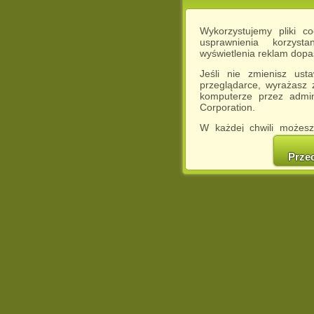
Wykorzystujemy pliki c
usprawnienia korzyst
wyświetlenia reklam dop
Jeśli nie zmienisz ust
przeglądarce, wyrażasz
komputerze przez admin
Corporation.
W każdej chwili możesz
cookies w swojej przeglą
w naszej Pol
Prze
http://chomikuj.pl/Polity
Jednocześnie informuje
może spowodować ogr
Chomikuj.pl.
W przypadku braku twojej
prosimy o opuszczenie se
Wykorzystanie plików c
(dostosowanie reklam do
działań marketingowych).
Wyrażenie sprzeciwu spo
będzie dopasowana do Tw