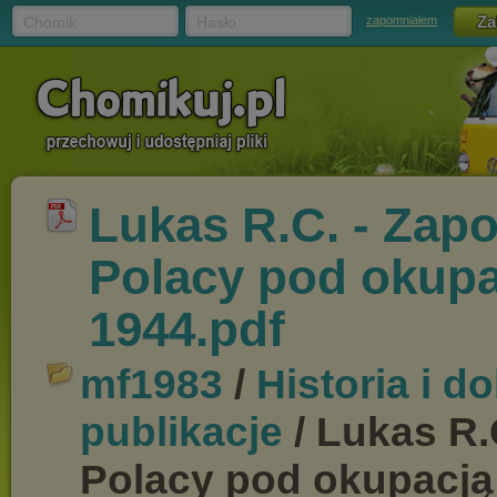
Chomik
Hasło
zapomniałem
Lukas R.C. - Zap
Polacy pod okupa
1944.pdf
mf1983
/
Historia i 
publikacje
/ Lukas R.
Polacy pod okupacją