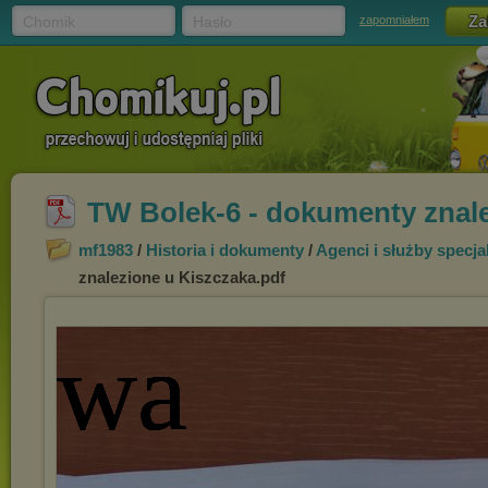
Chomik
Hasło
zapomniałem
TW Bolek-6 - dokumenty znale
mf1983
/
Historia i dokumenty
/
Agenci i służby specja
znalezione u Kiszczaka.pdf