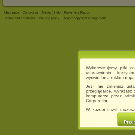
Main page
Contact us
Media
Help
Publishers Platform
Terms and conditions
Privacy policy
Report copyright infringement
Wykorzystujemy pliki c
usprawnienia korzyst
wyświetlenia reklam dop
Jeśli nie zmienisz ust
przeglądarce, wyrażasz
komputerze przez admin
Corporation.
W każdej chwili możesz
cookies w swojej przeglą
w naszej Pol
Prze
http://chomikuj.pl/Polity
Jednocześnie informuje