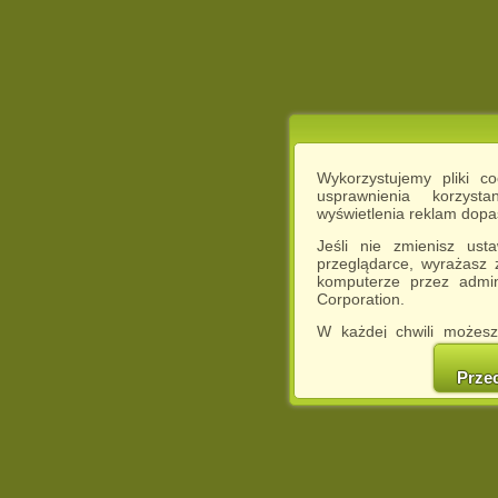
Wykorzystujemy pliki c
usprawnienia korzyst
wyświetlenia reklam dop
Jeśli nie zmienisz ust
przeglądarce, wyrażasz
komputerze przez admin
Corporation.
W każdej chwili możesz
cookies w swojej przeglą
w naszej Pol
Prze
http://chomikuj.pl/Polity
Jednocześnie informuje
może spowodować ogr
Chomikuj.pl.
W przypadku braku twojej