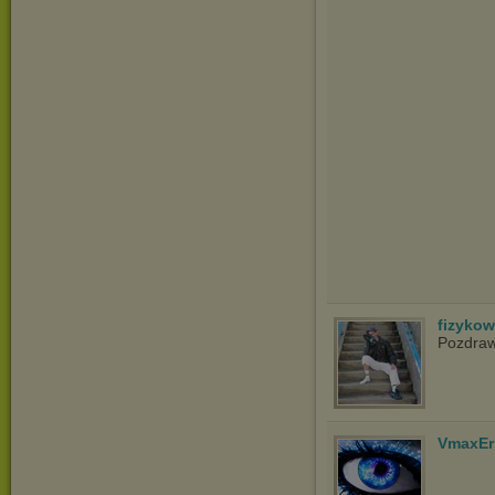
fizyko
Pozdra
VmaxEr