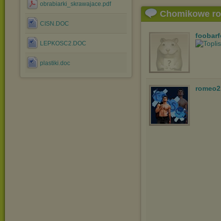
obrabiarki_skrawajace.pdf
Chomikowe r
CISN.DOC
foobar
LEPKOSC2.DOC
plastiki.doc
romeo2