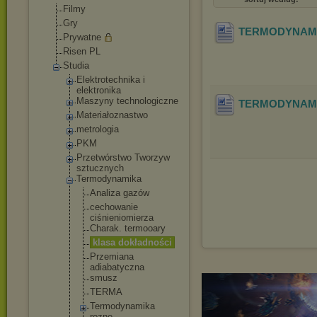
Filmy
Gry
TERMODYNAMI
Prywatne
Risen PL
Studia
Elektrotechnik
a i
elektronika
Maszyny technologiczne
TERMODYNAM
Materiałoznast
wo
metrologia
PKM
Przetwórstwo Tworzyw
sztucznych
Termodynamika
Analiza gazów
cechowanie
ciśnieniomi
erza
Charak. termooary
klasa dokładności
Przemiana
adiabatyczn
a
smusz
TERMA
Termodynami
ka
rozne