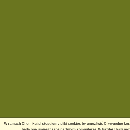
W ramach Chomikuj.pl stosujemy pliki cookies by umożliwić Ci wygodne korz
będą one umieszczane na Twoim komputerze. W każdej chwili moż