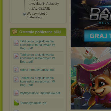
wykładnik Adiabaty
ZALICZENIE
Wytrzymałość
materiałów
Ostatnio pobierane pliki
Tablice do projektowania
konstrukcji metalowych W.
Bog....pdf
Tablice do projektowania
konstrukcji metalowych W.
Bog....pdf
skrypt termodynamika.pdf
Tablice do projektowania
konstrukcji metalowych W.
Bog....pdf
Wytrzymalosc_materialow.pdf
Termodynamika.zip