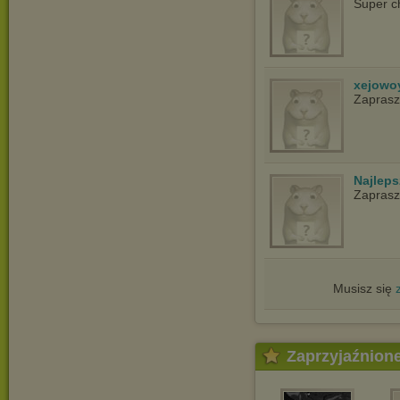
Super c
xejowo
Zapras
Najlep
Zapras
Musisz się
Zaprzyjaźnion