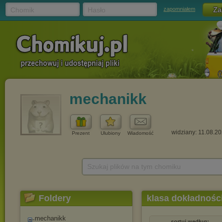
Chomik
Hasło
zapomniałem
mechanikk
widziany: 11.08.2
Prezent
Ulubiony
Wiadomość
Szukaj plików na tym chomiku
Foldery
klasa dokładnośc
mechanikk
sortuj według: