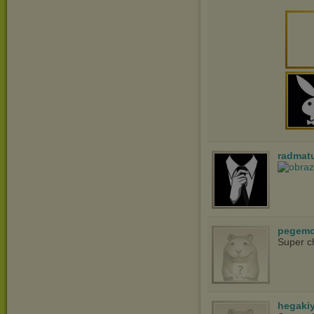
radmat
pegem
Super c
hegaki